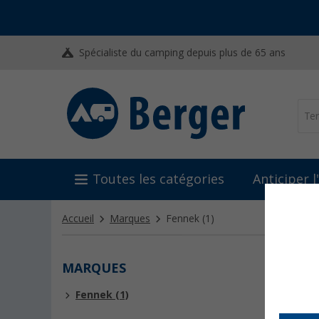
Spécialiste du camping depuis plus de 65 ans
Toutes les catégories
Anticiper 
Accueil
Marques
Fennek
(1)
MARQUES
FENN
Fennek (1)