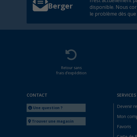
n'est actuellement p
Berger
disponible. Nous co
le problème dès que 
Retour sans
frais d'expédition
CONTACT
SERVICES
Devenir r
Une question ?
Mon com
Trouver une magasin
Favoris
Carte de f