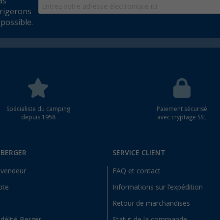
as
rrigerons
possible.
Spécialiste du camping
Paiement sécurisé
depuis 1958
avec cryptage SSL
 BERGER
SERVICE CLIENT
evendeur
FAQ et contact
pte
Informations sur l'expédition
Retour de marchandises
idélité Berger
Statut de la commande