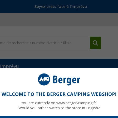
Soyez prêts face à l'imprévu
l'imprévu
WELCOME TO THE BERGER CAMPING WEBSHOP!
EK
You are currently on www.berger-camping.fr.
Would you rather switch to the store in English?