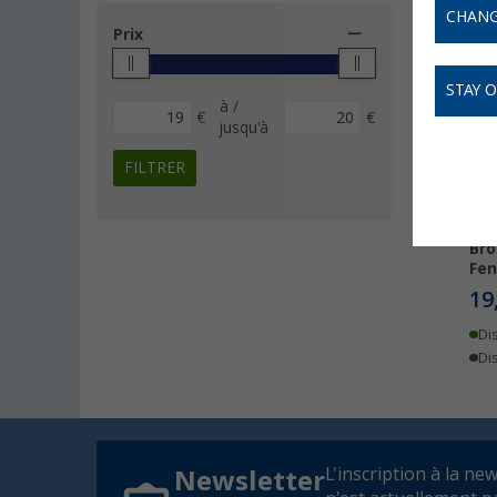
CHANG
Prix
STAY 
à /
€
€
jusqu'à
FILTRER
Bro
Fe
19
Di
Dis
L'inscription à la ne
Newsletter