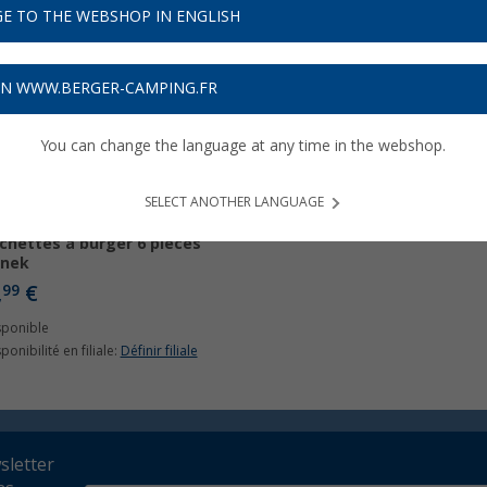
E TO THE WEBSHOP IN ENGLISH
ON WWW.BERGER-CAMPING.FR
You can change the language at any time in the webshop.
SELECT ANOTHER LANGUAGE
chettes à burger 6 pièces
nnek
,
€
99
sponible
ponibilité en filiale:
Définir filiale
wsletter