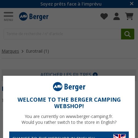
Soyez prêts face à l'imprévu
Marques
Eurotrail
(1)
AFFICHER LES FILTRES
EUROTRAIL
WELCOME TO THE BERGER CAMPING
Trier par :
WEBSHOP!
You are currently on www.berger-camping.fr.
Would you rather switch to the store in English?