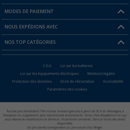
Mon compte
MODES DE PAIEMENT
FAQ et contact
Favoris
Informations sur l'expédition
NOUS EXPÉDIONS AVEC
Carte de fidélité Berger
Retour de marchandises
NOS TOP CATÉGORIES
Statut de la commande
Accessoires caravanes et camping-cars
Devenir revendeur
C.G.V.
Loi sur les batteries
Accessoires de cuisine de camping
Loi sur les équipements électriques
Mentions légales
Protection des données
Droit de rétractation
Accessibilité
Meubles de camping
Paramètres des cookies
Toilettes de camping
Batteries et chargeurs
Tous les prix s'entendent TVA incluse, livraison gratuite à partir de 50 € en Allemagne, à
l'exception du supplément pour marchandise encombrante. Sinon, frais d'expédition en sus.
sous réserve de modifications et d'erreurs. Illustrations similaires. Dans la limite des stocks
disponibles.
Les prix barrés correspondent au prix actuel chez Berger.