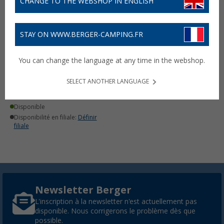
CHANGE TO THE WEBSHOP IN ENGLISH
STAY ON WWW.BERGER-CAMPING.FR
Eurotrail Offroad T5/T6
You can change the language at any time in the webshop.
Tente arrière
(1)
SELECT ANOTHER LANGUAGE
250,- €
Disponible
Disponibilité en filiale:
Définir
filiale
Newsletter Berger
L'inscription à la newsletter n'est actuellement pas
disponible. Nous corrigerons le problème dès que
possible.