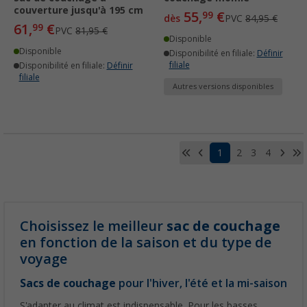
couverture jusqu'à 195 cm
55,
€
99
dès
PVC
84,95 €
61,
€
99
PVC
81,95 €
Disponible
Disponible
Disponibilité en filiale:
Définir
filiale
Disponibilité en filiale:
Définir
filiale
Autres versions disponibles
1
2
3
4
Choisissez le meilleur
sac de couchage
en fonction de la saison et du type de
voyage
Sacs de couchage
pour l'hiver, l'été et la mi-saison
S'adapter au climat est indispensable. Pour les basses