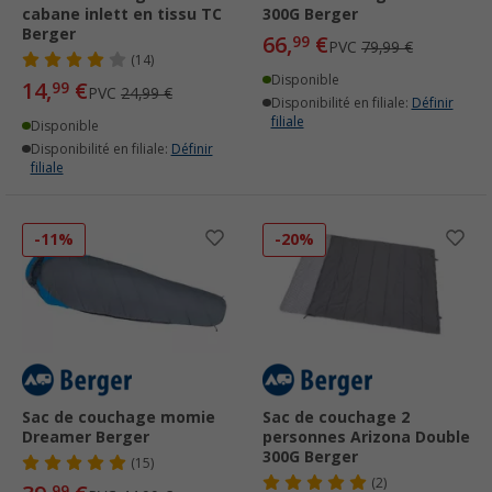
cabane inlett en tissu TC
300G Berger
Berger
66,
€
99
PVC
79,99 €
(14)
Disponible
14,
€
99
PVC
24,99 €
Disponibilité en filiale:
Définir
filiale
Disponible
Disponibilité en filiale:
Définir
filiale
-11%
-20%
Sac de couchage momie
Sac de couchage 2
Dreamer Berger
personnes Arizona Double
300G Berger
(15)
(2)
99