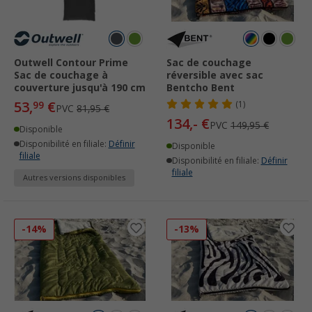
Outwell Contour Prime
Sac de couchage
Sac de couchage à
réversible avec sac
couverture jusqu'à 190 cm
Bentcho Bent
53,
€
99
(1)
PVC
81,95 €
134,- €
PVC
149,95 €
Disponible
Disponibilité en filiale:
Définir
Disponible
filiale
Disponibilité en filiale:
Définir
filiale
Autres versions disponibles
-14%
-13%