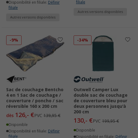
filiale
Disponibilité en filiale:
Définir
filiale
Autres versions disponibles
Autres versions disponibles
-9%
-34%
Sac de couchage Bentcho
Outwell Camper Lux
4 en 1 Sac de couchage /
double sac de couchage
couverture / poncho / sac
de couverture bleu pour
réversible 160 x 200 cm
deux personnes jusqu'à
200 cm
126,- €
dès
PVC
139,95 €
130,- €
PVC
199,95 €
Disponible
Disponible
Disponibilité en filiale:
Définir
filiale
Disponibilité en filiale:
Définir