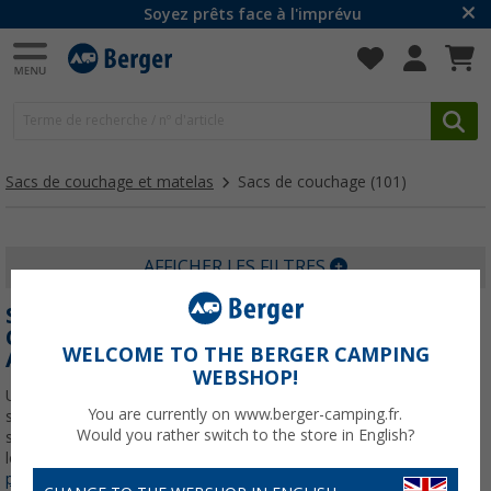
Soyez prêts face à l'imprévu
Sacs de couchage et matelas
Sacs de couchage
(101)
AFFICHER LES FILTRES
SAC DE COUCHAGE : REPOSEZ-VOUS
CONFORTABLEMENT LORS DE VOS
WELCOME TO THE BERGER CAMPING
AVENTURES | BERGER CAMPING
WEBSHOP!
Un bon sac de couchage s’avère essentiel pour profiter d'un
You are currently on www.berger-camping.fr.
sommeil réparateur lors de vos escapades dans la nature, que ce
Would you rather switch to the store in English?
soit en montagne, sur un terrain de camping ou en bivouac sous
les étoiles. Chez Berger Camping, nous vous proposons
En savoir
plus sur
Sacs de couchage
...