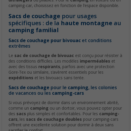
ultralégers
ou pliables. Pour le
camping
en voiture ou en
camping-car, choisissez en fonction de l'espace disponible.
Sacs de couchage
pour usages
spécifiques : de la
haute montagne
au
camping familial
Sacs de couchage pour bivouac
et conditions
extrêmes
Le
sac de couchage de bivouac
est conçu pour résister à
des conditions difficiles. Les modèles
imperméables
et
avec des tissus
respirants
, parfois avec une protection
Gore-Tex ou similaire, s’avèrent essentiels pour les
expéditions
et les bivouacs sans tente.
Sacs de couchage
pour le
camping
, les colonies
de vacances ou les
camping-cars
Si vous prévoyez de dormir dans un environnement abrité,
comme un
camping
ou un dortoir, vous pouvez opter pour
des
sacs
plus simples et confortables. Pour les
camping-
cars
, les
sacs de couchage doubles
pour camping-cars
offrent une excellente solution pour dormir à deux sans
sacrifier le confort.