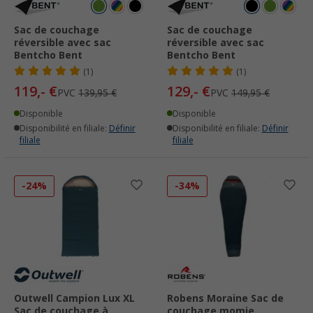
Sac de couchage
Sac de couchage
réversible avec sac
réversible avec sac
Bentcho Bent
Bentcho Bent
(1)
(1)
119,- €
129,- €
PVC
139,95 €
PVC
149,95 €
Disponible
Disponible
Disponibilité en filiale:
Définir
Disponibilité en filiale:
Définir
filiale
filiale
-24%
-34%
Outwell Campion Lux XL
Robens Moraine Sac de
Sac de couchage à
couchage momie