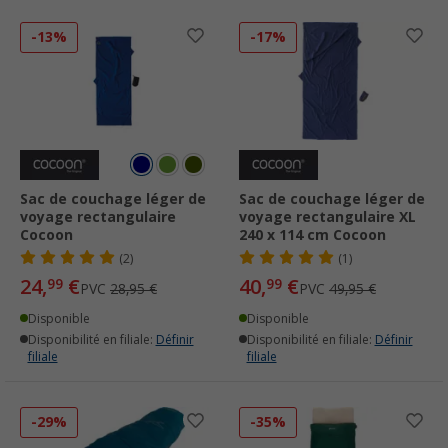
-13%
-17%
Sac de couchage léger de
Sac de couchage léger de
voyage rectangulaire
voyage rectangulaire XL
Cocoon
240 x 114 cm Cocoon
(2)
(1)
24,
€
40,
€
99
99
PVC
28,95 €
PVC
49,95 €
Disponible
Disponible
Disponibilité en filiale:
Définir
Disponibilité en filiale:
Définir
filiale
filiale
-29%
-35%