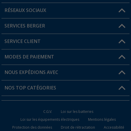
RÉSEAUX SOCIAUX
Une question ?
SERVICES BERGER
Trouver une magasin
SERVICE CLIENT
Devenir revendeur
Mon compte
MODES DE PAIEMENT
FAQ et contact
Favoris
Informations sur l'expédition
NOUS EXPÉDIONS AVEC
Carte de fidélité Berger
Retour de marchandises
NOS TOP CATÉGORIES
Statut de la commande
Accessoires caravanes et camping-cars
Devenir revendeur
C.G.V.
Loi sur les batteries
Accessoires de cuisine de camping
Loi sur les équipements électriques
Mentions légales
Protection des données
Droit de rétractation
Accessibilité
Meubles de camping