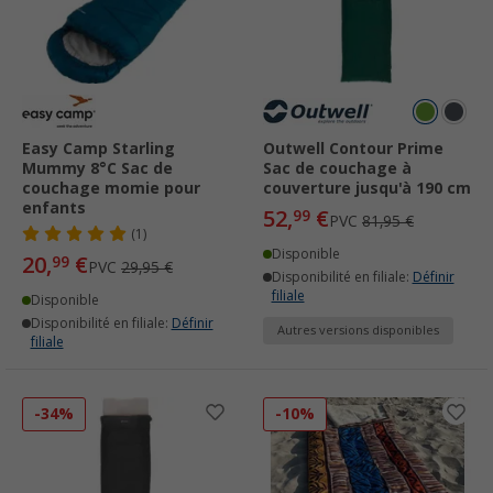
Easy Camp Starling
Outwell Contour Prime
Mummy 8°C Sac de
Sac de couchage à
couchage momie pour
couverture jusqu'à 190 cm
enfants
52,
€
99
PVC
81,95 €
(1)
Disponible
20,
€
99
PVC
29,95 €
Disponibilité en filiale:
Définir
filiale
Disponible
Disponibilité en filiale:
Définir
Autres versions disponibles
filiale
-34%
-10%