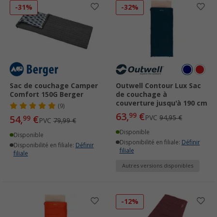
-31%
-32%
Sac de couchage Camper
Outwell Contour Lux Sac
Comfort 150G Berger
de couchage à
couverture jusqu'à 190 cm
(9)
63,
€
99
54,
€
PVC
94,95 €
99
PVC
79,99 €
Disponible
Disponible
Disponibilité en filiale:
Définir
Disponibilité en filiale:
Définir
filiale
filiale
Autres versions disponibles
-12%