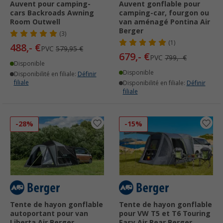
Auvent pour camping-
Auvent gonflable pour
cars Backroads Awning
camping-car, fourgon ou
Room Outwell
van aménagé Pontina Air
Berger
(3)
(1)
488,- €
PVC
579,95 €
679,- €
PVC
799,- €
Disponible
Disponible
Disponibilité en filiale:
Définir
filiale
Disponibilité en filiale:
Définir
filiale
-28%
-15%
Tente de hayon gonflable
Tente de hayon gonflable
autoportant pour van
pour VW T5 et T6 Touring
Liberta Air Berger
Easy Air Rear Berger