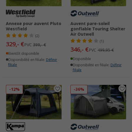
Annexe pour auvent Pluto
Auvent pare-soleil
Westfield
gonflable Touring Shelter
Air Outwell
(2)
(1)
329,- €
PVC
399,- €
346,- €
PVC
499,95 €
Bientôt disponible
Disponible
Disponibilité en filiale:
Définir
filiale
Disponibilité en filiale:
Définir
filiale
-12%
-36%