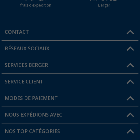
Retour sans
Carte de fidélité
frais d'expédition
Berger
CONTACT
RÉSEAUX SOCIAUX
Une question ?
SERVICES BERGER
Trouver une magasin
SERVICE CLIENT
Devenir revendeur
Mon compte
MODES DE PAIEMENT
FAQ et contact
Favoris
Informations sur l'expédition
NOUS EXPÉDIONS AVEC
Carte de fidélité Berger
Retour de marchandises
NOS TOP CATÉGORIES
Statut de la commande