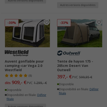
Autres versions disponibles
Autres versions disponibles
-30%
-33%
Auvent gonflable pour
Tente de hayon 175 -
camping-car Vega 2.0
205cm Desert Van
Westfield
Outwell
397,- €
(8)
PVC
599,95 €
909,- €
dès
PVC
1.299,- €
Disponible
Disponibilité en filiale:
Définir
Disponible
filiale
Disponibilité en filiale:
Définir
filiale
Autres versions disponibles