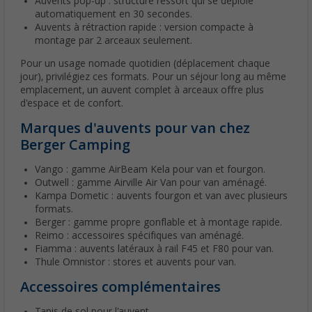
Auvents pop-up : structure ressort qui se déploie
automatiquement en 30 secondes.
Auvents à rétraction rapide : version compacte à
montage par 2 arceaux seulement.
Pour un usage nomade quotidien (déplacement chaque
jour), privilégiez ces formats. Pour un séjour long au même
emplacement, un auvent complet à arceaux offre plus
d'espace et de confort.
Marques d'auvents pour van chez
Berger Camping
Vango : gamme AirBeam Kela pour van et fourgon.
Outwell : gamme Airville Air Van pour van aménagé.
Kampa Dometic : auvents fourgon et van avec plusieurs
formats.
Berger : gamme propre gonflable et à montage rapide.
Reimo : accessoires spécifiques van aménagé.
Fiamma : auvents latéraux à rail F45 et F80 pour van.
Thule Omnistor : stores et auvents pour van.
Accessoires complémentaires
Tapis de sol pour l'auvent.