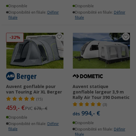
Disponible
Disponible
Disponibilité en filiale:
Définir
Disponibilité en filiale:
Définir
filiale
filiale
-32%
Auvent gonflable pour
Auvent statique
van Touring Air XL Berger
gonflable largeur 3,9 m
Rally Air Tour 390 Dometic
(15)
(3)
459,- €
PVC
679,- €
994,- €
dès
Disponible
Disponible
Disponibilité en filiale:
Définir
filiale
Disponibilité en filiale:
Définir
filiale