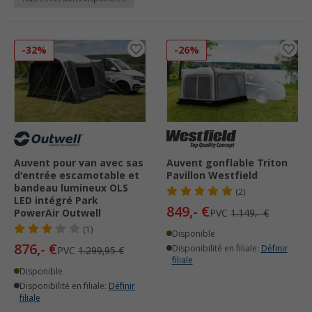
-32%
-26%
Auvent pour van avec sas
Auvent gonflable Triton
d'entrée escamotable et
Pavillon Westfield
bandeau lumineux OLS
(2)
LED intégré Park
849,- €
PowerAir Outwell
PVC
1.149,- €
(1)
Disponible
876,- €
Disponibilité en filiale:
Définir
PVC
1.299,95 €
filiale
Disponible
Disponibilité en filiale:
Définir
filiale