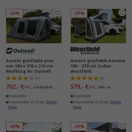
-33%
-27%
Auvent gonflable pour
Auvent gonflable hauteur
van 380 x 270 x 210 cm
180 - 270 cm Zodiac
Wolfburg Air Outwell
Westfield
(1)
(1)
702,- €
579,- €
PVC
1.049,95 €
PVC
799,- €
Disponible
Disponible
Disponibilité en filiale:
Définir
Disponibilité en filiale:
Définir
filiale
filiale
-27%
-31%