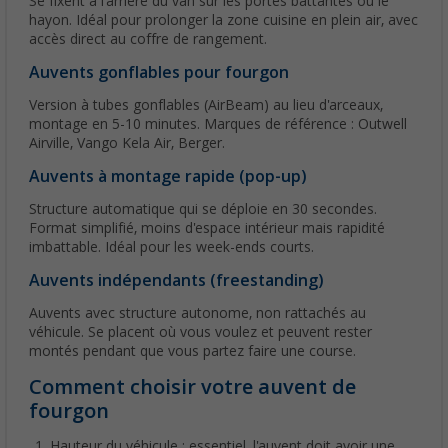
Se fixent à l'arrière du van sur les portes battantes ou le
hayon. Idéal pour prolonger la zone cuisine en plein air, avec
accès direct au coffre de rangement.
Auvents gonflables pour fourgon
Version à tubes gonflables (AirBeam) au lieu d'arceaux,
montage en 5-10 minutes. Marques de référence : Outwell
Airville, Vango Kela Air, Berger.
Auvents à montage rapide (pop-up)
Structure automatique qui se déploie en 30 secondes.
Format simplifié, moins d'espace intérieur mais rapidité
imbattable. Idéal pour les week-ends courts.
Auvents indépendants (freestanding)
Auvents avec structure autonome, non rattachés au
véhicule. Se placent où vous voulez et peuvent rester
montés pendant que vous partez faire une course.
Comment choisir votre auvent de
fourgon
Hauteur du véhicule : essentiel, l'auvent doit avoir une