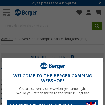
Soyez prêts face à l'imprévu
Auvents
Auvents pour camping-cars et fourgons
(104)
AFFICHER LES FILTRES
AUVENT FOURGON : ÉLARGISSEZ VOTRE
ESPACE EN PLEIN AIR
WELCOME TO THE BERGER CAMPING
L'auvent est ce qui transforme un fourgon aménagé de 6 mètres
WEBSHOP!
carrés en un vrai lieu de vie. Une chambre, un séjour, un porche
You are currently on www.berger-camping.fr.
couvert : selon le format, l'auvent doubles ou triple la surface utile
Would you rather switch to the store in English?
du van et vous permet de rester dehors à
En savoir plus sur
Auvents pour camping-cars et fourgons
...
Trier par :