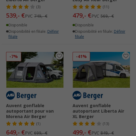
(3)
(11)
539,- €
479,- €
PVC
749,- €
PVC
569,- €
Disponible
Disponible
Disponibilité en filiale:
Définir
Disponibilité en filiale:
Définir
filiale
filiale
-7%
-41%
Auvent gonflable
Auvent gonflable
autoportant pour van
autoportant Liberta Air
Morena Air Berger
XL Berger
(1)
(13)
649,- €
499,- €
PVC
699,- €
PVC
849,- €