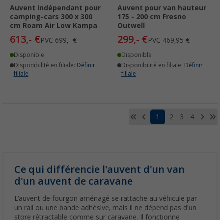
Auvent indépendant pour
Auvent pour van hauteur
camping-cars 300 x 300
175 - 200 cm Fresno
cm Roam Air Low Kampa
Outwell
613,- €
299,- €
PVC
699,- €
PVC
469,95 €
Disponible
Disponible
Disponibilité en filiale:
Définir
Disponibilité en filiale:
Définir
filiale
filiale
1
2
3
4
Ce qui différencie l'auvent d'un van
d'un auvent de caravane
L'auvent de fourgon aménagé se rattache au véhicule par
un rail ou une bande adhésive, mais il ne dépend pas d'un
store rétractable comme sur caravane. Il fonctionne