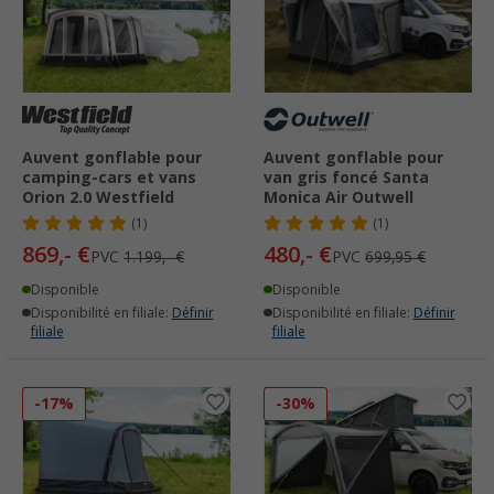
Auvent gonflable pour
Auvent gonflable pour
camping-cars et vans
van gris foncé Santa
Orion 2.0 Westfield
Monica Air Outwell
(1)
(1)
869,- €
480,- €
PVC
1.199,- €
PVC
699,95 €
Disponible
Disponible
Disponibilité en filiale:
Définir
Disponibilité en filiale:
Définir
filiale
filiale
-17%
-30%