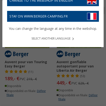
CHANGE TO THE WEBSHOP IN ENGLISH
Page 1 de 4
STAY ON WWW.BERGER-CAMPING.FR
-13%
-28%
You can change the language at any time in the webshop.
SELECT ANOTHER LANGUAGE
Auvent pour van Touring
Auvent gonflable
Easy Berger
autoportant pour van
Liberta Air Berger
(11)
(53)
189,- €
PVC
219,- €
449,- €
PVC
629,- €
Disponible
Disponible
Disponibilité en filiale:
Définir
filiale
Disponibilité en filiale:
Définir
filiale