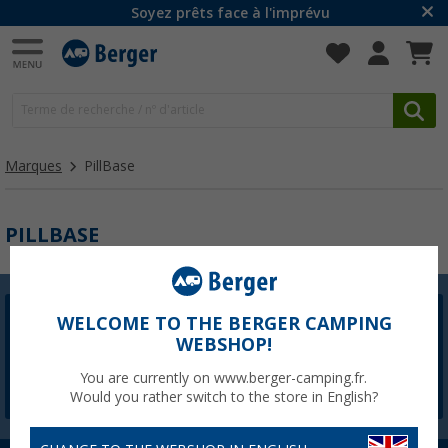
Soyez prêts face à l'imprévu
Marques
PillBase
PILLBASE
WELCOME TO THE BERGER CAMPING
Newsletter Berger
WEBSHOP!
L'inscription à la newsletter n'est actuellement pas
disponible. Nous corrigerons le problème dès que
You are currently on www.berger-camping.fr.
possible.
Would you rather switch to the store in English?