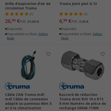
Grille d'aspiration d'air de
Truma Joint plat G.13
circulation Truma
(7)
(1)
26,
€
6,
€
99
99
PVC
31,99 €
PVC
7,49 €
Disponible
Disponible
Disponibilité en filiale:
Définir
Disponibilité en filiale:
Définir
filiale
filiale
Câble CAN Truma m4f-
Raccord de réduction
m4f Câble de connexion
Truma droit RVS 10 x RTS
adapté au panneau iNet X
8 mm Numéro de pièce de
et à la climatisation
rechange 50040-11900