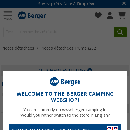
Soyez prêts face à l'imprévu
Pièces détachées
Pièces détachées Truma
(252)
AFFICHER LES FILTRES
PIÈCES DÉTACHÉES TRUMA
WELCOME TO THE BERGER CAMPING
Trier par :
WEBSHOP!
Page 1 de 9
You are currently on www.berger-camping.fr.
Would you rather switch to the store in English?
-5%