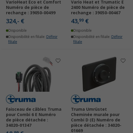
VarioHeat Eco et Comfort
Vario Heat et Trumatic E
Numéro de pièce de
2400 Numéro de pièce de
rechange : 39050-00499
rechange : 39050-00467
324,- €
43,
€
99
Disponible
Disponible
Disponibilité en filiale:
Définir
Disponibilité en filiale:
Définir
filiale
filiale
Faisceau de câbles Truma
Truma Umrüstet
pour Combi 6 E Numéro
Cheminée murale pour
de pièce détachée :
Combi D (E) Numéro de
34020-01347
pièce détachée : 34020-
01669
99