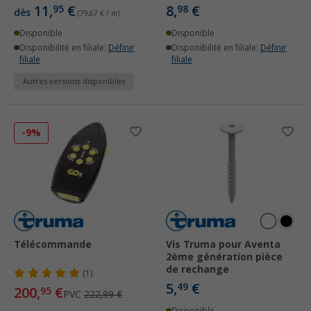
11,
€
8,
€
95
98
dès
(79,67 € / m)
Disponible
Disponible
Disponibilité en filiale:
Définir
Disponibilité en filiale:
Définir
filiale
filiale
Autres versions disponibles
-9%
Télécommande
Vis Truma pour Aventa
2ème génération pièce
de rechange
(1)
5,
€
49
200,
€
95
PVC
222,99 €