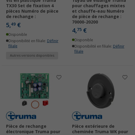
Vis en plastique Truma
Tuyau de vidange Truma
TX30 Set de fixation 4
pour chauffages mixtes
pièces Numéro de pièce
et chauffe-eau Numéro
de rechange :
de pièce de rechange :
70000-20200
5,
€
49
4,
€
75
Disponible
Disponible
Disponibilité en filiale:
Définir
filiale
Disponibilité en filiale:
Définir
filiale
Autres versions disponibles
Pièce de rechange
Pièce extérieure de
électronique Truma pour
cheminée Truma WK pour