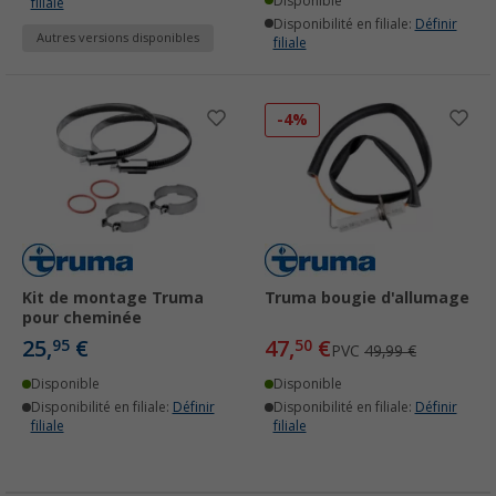
Disponible
filiale
Disponibilité en filiale:
Définir
Autres versions disponibles
filiale
-4%
Kit de montage Truma
Truma bougie d'allumage
pour cheminée
25,
€
47,
€
95
50
PVC
49,99 €
Disponible
Disponible
Disponibilité en filiale:
Définir
Disponibilité en filiale:
Définir
filiale
filiale