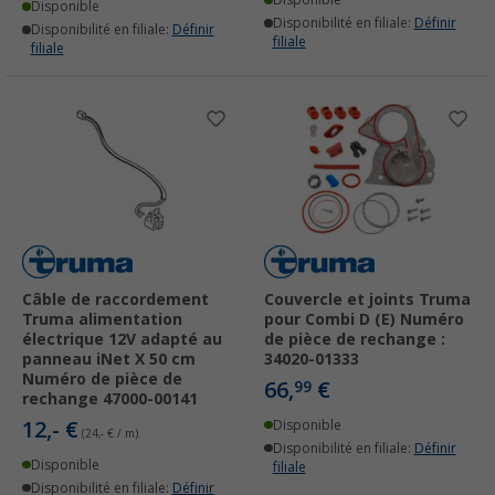
Disponible
Disponible
Disponibilité en filiale:
Définir
Disponibilité en filiale:
Définir
filiale
filiale
Câble de raccordement
Couvercle et joints Truma
Truma alimentation
pour Combi D (E) Numéro
électrique 12V adapté au
de pièce de rechange :
panneau iNet X 50 cm
34020-01333
Numéro de pièce de
66,
€
99
rechange 47000-00141
12,- €
Disponible
(24,- € / m)
Disponibilité en filiale:
Définir
Disponible
filiale
Disponibilité en filiale:
Définir