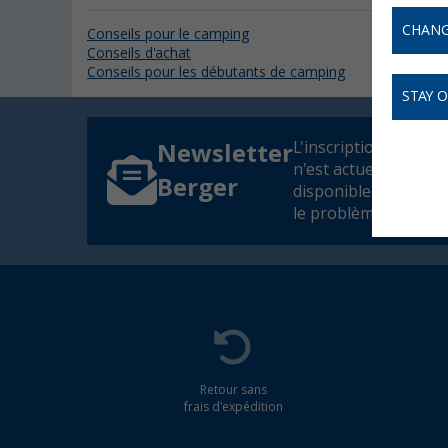
CHANG
Conseils pour le camping
Checklist
Conseils d'achat
Test de p
Conseils pour les débutants de camping
Tente
STAY 
L'inscription à la ne
Newsletter
n'est actuellement p
Berger
disponible. Nous co
le problème dès que 
Retour sans
frais d'expédition