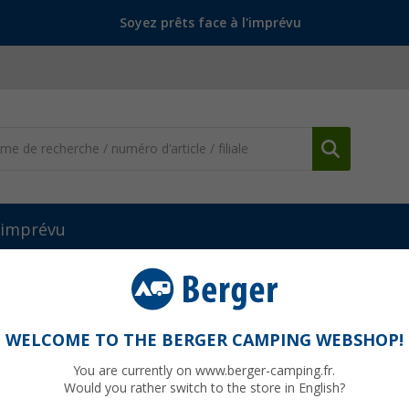
Soyez prêts face à l'imprévu
l'imprévu
WELCOME TO THE BERGER CAMPING WEBSHOP!
You are currently on www.berger-camping.fr.
tte catégorie, vous trouverez tout ce qui concerne l'aide et les con
Would you rather switch to the store in English?
 les bons choix et à prendre la route en toute sérénité.