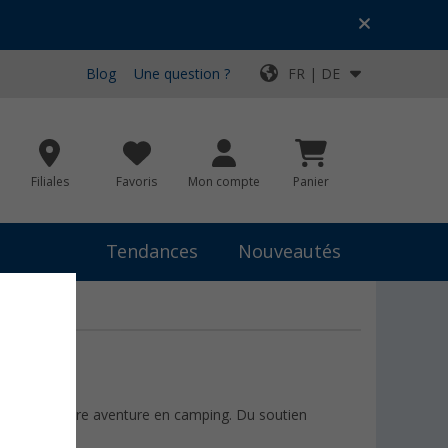
Blog
Une question ?
FR | DE
Filiales
Favoris
Mon compte
Panier
Tendances
Nouveautés
seils pour votre aventure en camping. Du soutien