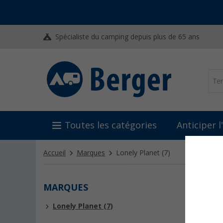
Spécialiste du camping depuis plus de 65 ans
Toutes les catégories
Anticiper 
Accueil
Marques
Lonely Planet
(7)
MARQUES
LONE
Lonely Planet (7)