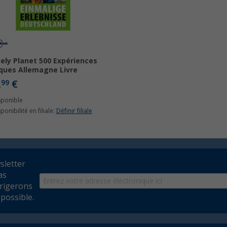
ely Planet 500 Expériences
ques Allemagne Livre
,
€
99
sponible
ponibilité en filiale:
Définir filiale
wsletter
as
rrigerons
possible.