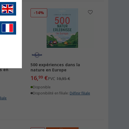
-14%
aires
500 expériences dans la
s en
nature en Europe
16,
€
99
PVC
19,95 €
Disponible
Disponibilité en filiale:
Définir filiale
liale