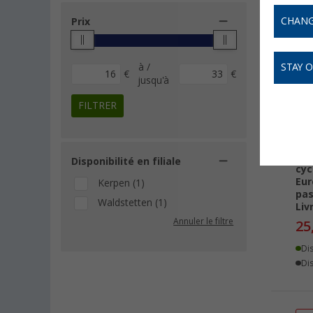
CHANG
Prix
-
à /
STAY 
€
€
jusqu'à
FILTRER
Lon
Disponibilité en filiale
cyc
Eur
Kerpen (1)
pas
Waldstetten (1)
Liv
Annuler le filtre
25
Di
Dis