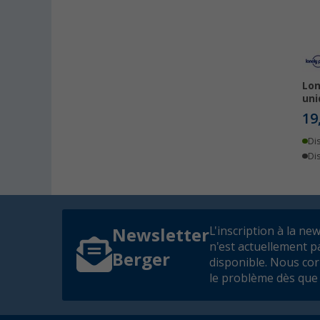
Lon
uni
19
Di
Dis
L'inscription à la ne
Newsletter
n'est actuellement p
Berger
disponible. Nous co
le problème dès que 