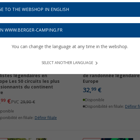
E TO THE WEBSHOP IN ENGLISH
13%
ON WWW.BERGER-CAMPING.FR
You can change the language at any time in the webshop.
SELECT ANOTHER LANGUAGE
ely Planet Circuits
Livre Lonely Planet Itinér
listes légendaires en
de randonnée légendaire
ope Les 50 circuits les plus
Europe
sionnants du continent
32,
€
99
re
,
€
99
Disponible
PVC
29,90 €
Disponibilité en filiale:
Définir fi
sponible
ponibilité en filiale:
Définir filiale