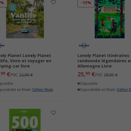
8%
-13%
ely Planet Lonely Planet
Lonely Planet Itinéraires
life, Vivre et voyager en
randonnée légendaires e
ping-car livre
Allemagne Livre
,
€
25,
€
99
99
PVC
22,90 €
PVC
29,95 €
sponible
Disponible
ponibilité en filiale:
Définir filiale
Disponibilité en filiale:
Définir fi