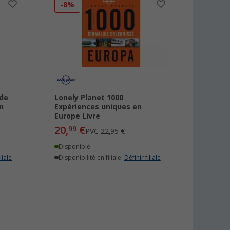
-8%
 de
Lonely Planet 1000
n
Expériences uniques en
Europe Livre
20,
€
99
PVC
22,95 €
Disponible
liale
Disponibilité en filiale:
Définir filiale