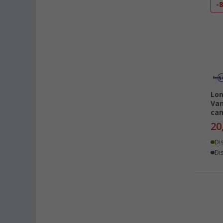
-
Lon
Van
cam
20
Di
Dis