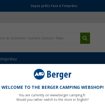
Soyez prêts face à l'imprévu
l'imprévu
WELCOME TO THE BERGER CAMPING WEBSHOP!
LY PLANET
You are currently on www.berger-camping.fr.
Would you rather switch to the store in English?