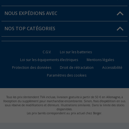
Favoris
Informations sur l'expédition
NOUS EXPÉDIONS AVEC
Carte de fidélité Berger
Retour de marchandises
NOS TOP CATÉGORIES
Statut de la commande
Accessoires caravanes et camping-cars
Devenir revendeur
C.G.V.
Loi sur les batteries
Accessoires de cuisine de camping
Loi sur les équipements électriques
Mentions légales
Protection des données
Droit de rétractation
Accessibilité
Meubles de camping
Paramètres des cookies
Toilettes de camping
Batteries et chargeurs
Tous les prix s'entendent TVA incluse, livraison gratuite à partir de 50 € en Allemagne, à
l'exception du supplément pour marchandise encombrante. Sinon, frais d'expédition en sus.
sous réserve de modifications et d'erreurs. Illustrations similaires. Dans la limite des stocks
disponibles.
Les prix barrés correspondent au prix actuel chez Berger.