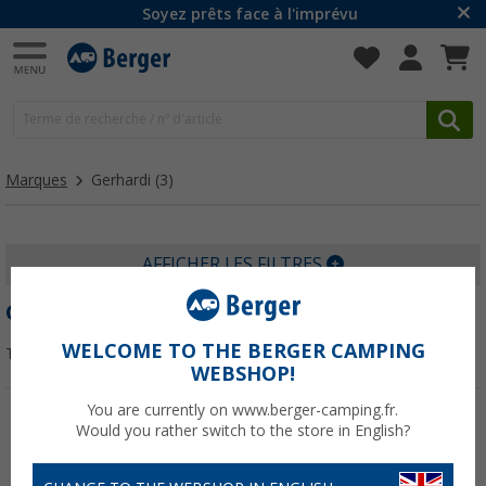
Soyez prêts face à l'imprévu
Marques
Gerhardi
(3)
AFFICHER LES FILTRES
GERHARDI
WELCOME TO THE BERGER CAMPING
Trier par :
WEBSHOP!
You are currently on www.berger-camping.fr.
Would you rather switch to the store in English?
-15%
-57%