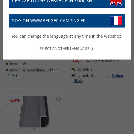
CHANGE TO THE WEBSHOP IN ENGLISH
STAY ON WWW.BERGER-CAMPING.FR
Rail de fixation 150 cm
Profilé pour bâche/stores
You can change the language at any time in the webshop.
Gerhardi Alu Technik
Gerhardi Alu Technik
GmbH
(22)
SELECT ANOTHER LANGUAGE
(3)
27,
€
99
32,99 €
(18,66 € / m)
15,
€
99
37,99 €
(10,66 € / m)
Disponible
Disponible
Disponibilité en filiale:
Définir
filiale
Disponibilité en filiale:
Définir
filiale
-28%