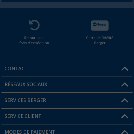
Retour sans
Carte de fidélité
frais d'expédition
Berger
CONTACT
RÉSEAUX SOCIAUX
Une question ?
SERVICES BERGER
Trouver une magasin
SERVICE CLIENT
Devenir revendeur
Mon compte
MODES DE PAIEMENT
FAQ et contact