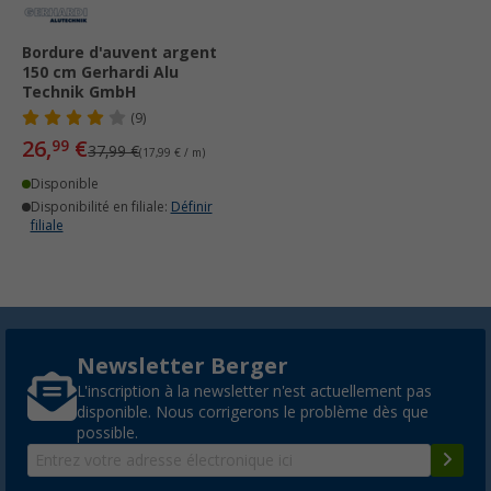
Bordure d'auvent argent
150 cm Gerhardi Alu
Technik GmbH
(9)
26,
€
99
37,99 €
(17,99 € / m)
Disponible
Disponibilité en filiale:
Définir
filiale
Newsletter Berger
L'inscription à la newsletter n'est actuellement pas
disponible. Nous corrigerons le problème dès que
possible.