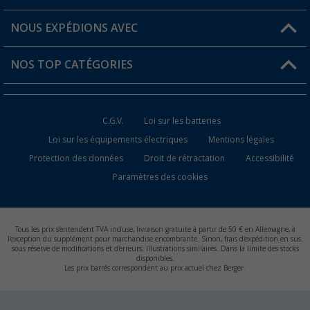
Favoris
Informations sur l'expédition
NOUS EXPÉDIONS AVEC
Carte de fidélité Berger
Retour de marchandises
NOS TOP CATÉGORIES
Statut de la commande
Accessoires caravanes et camping-cars
Devenir revendeur
C.G.V.
Loi sur les batteries
Accessoires de cuisine de camping
Loi sur les équipements électriques
Mentions légales
Protection des données
Droit de rétractation
Accessibilité
Meubles de camping
Paramètres des cookies
Toilettes de camping
Batteries et chargeurs
Tous les prix s'entendent TVA incluse, livraison gratuite à partir de 50 € en Allemagne, à
l'exception du supplément pour marchandise encombrante. Sinon, frais d'expédition en sus.
sous réserve de modifications et d'erreurs. Illustrations similaires. Dans la limite des stocks
disponibles.
Les prix barrés correspondent au prix actuel chez Berger.