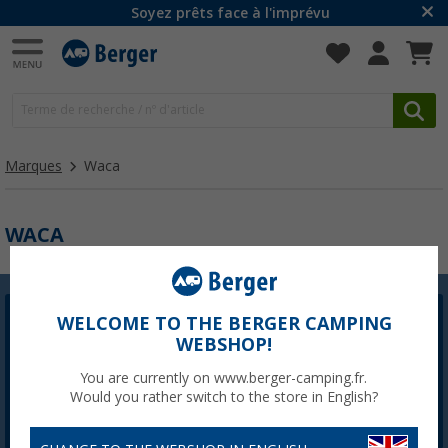
Soyez prêts face à l'imprévu
Marques
Waca
WACA
WELCOME TO THE BERGER CAMPING
Newsletter Berger
WEBSHOP!
L'inscription à la newsletter n'est actuellement pas
disponible. Nous corrigerons le problème dès que
You are currently on www.berger-camping.fr.
possible.
Would you rather switch to the store in English?