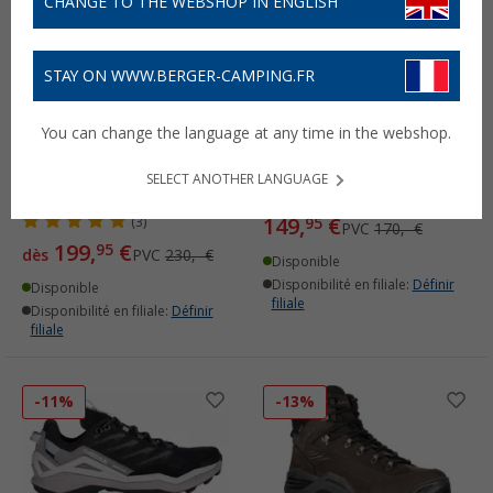
CHANGE TO THE WEBSHOP IN ENGLISH
STAY ON WWW.BERGER-CAMPING.FR
You can change the language at any time in the webshop.
Chaussure de randonnée
Chaussure fonctionnelle
Lowa Renegade Evo GTX
Lowa Innox Pro GTX Lo
SELECT ANOTHER LANGUAGE
Mid pour femme
pour femme
149,
€
(3)
95
PVC
170,- €
199,
€
95
dès
PVC
230,- €
Disponible
Disponibilité en filiale:
Définir
Disponible
filiale
Disponibilité en filiale:
Définir
filiale
-11%
-13%