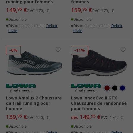
running pour femmes
femmes
149,
€
159,
€
95
95
PVC
170,- €
PVC
175,- €
Disponible
Disponible
Disponibilité en filiale:
Définir
Disponibilité en filiale:
Définir
filiale
filiale
-6%
-11%
Lowa Amplux 2 Chaussure
Lowa Innox Evo II GTX
de trail running pour
Chaussures de randonnée
homme
pour femmes
139,
€
149,
€
95
95
PVC
150,- €
dès
PVC
170,- €
Disponible
Disponible
Disponibilité en filiale:
Définir
Disponibilité en filiale:
Définir