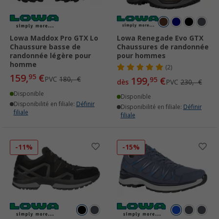
Lowa Maddox Pro GTX Lo
Lowa Renegade Evo GTX
Chaussure basse de
Chaussures de randonnée
randonnée légère pour
pour hommes
homme
(2)
159,
€
95
PVC
180,- €
199,
€
95
dès
PVC
230,- €
Disponible
Disponible
Disponibilité en filiale:
Définir
Disponibilité en filiale:
Définir
filiale
filiale
-11%
-15%