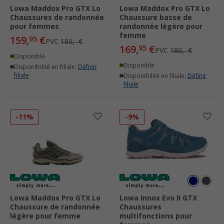
Lowa Maddox Pro GTX Lo
Lowa Maddox Pro GTX Lo
Chaussures de randonnée
Chaussure basse de
pour femmes
randonnée légère pour
femme
159,
€
95
PVC
180,- €
169,
€
95
PVC
180,- €
Disponible
Disponible
Disponibilité en filiale:
Définir
filiale
Disponibilité en filiale:
Définir
filiale
-11%
-9%
Lowa Maddox Pro GTX Lo
Lowa Innox Evo II GTX
Chaussure de randonnée
Chaussures
légère pour femme
multifonctions pour