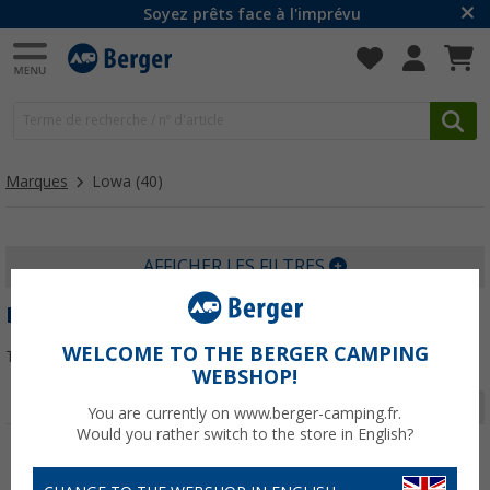
Soyez prêts face à l'imprévu
Marques
Lowa
(40)
AFFICHER LES FILTRES
LOWA
WELCOME TO THE BERGER CAMPING
Trier par :
WEBSHOP!
Page 1 de 2
You are currently on www.berger-camping.fr.
Would you rather switch to the store in English?
-13%
-11%