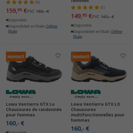
femmes
(1)
(1)
159,
€
95
PVC
180,- €
149,
€
95
PVC
165,- €
Disponible
Disponible
Disponibilité en filiale:
Définir
filiale
Disponibilité en filiale:
Définir
filiale
Lowa Ventierra GTX Lo
Lowa Ventierra GTX LO
Chaussures de randonnée
Chaussures
pour femmes
multifonctionnelles pour
hommes
160,- €
160,- €
Disponible