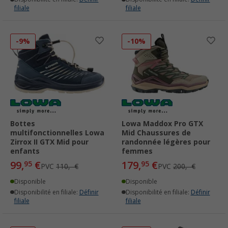
filiale
filiale
-9%
-10%
Bottes
Lowa Maddox Pro GTX
multifonctionnelles Lowa
Mid Chaussures de
Zirrox II GTX Mid pour
randonnée légères pour
enfants
femmes
99,
€
179,
€
95
95
PVC
110,- €
PVC
200,- €
Disponible
Disponible
Disponibilité en filiale:
Définir
Disponibilité en filiale:
Définir
filiale
filiale