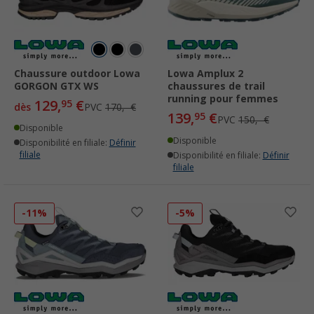
Chaussure outdoor Lowa
Lowa Amplux 2
GORGON GTX WS
chaussures de trail
running pour femmes
129,
€
95
dès
PVC
170,- €
139,
€
95
PVC
150,- €
Disponible
Disponible
Disponibilité en filiale:
Définir
filiale
Disponibilité en filiale:
Définir
filiale
-11%
-5%