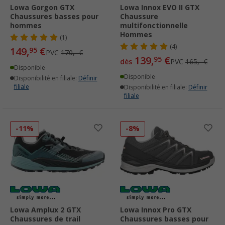
Lowa Gorgon GTX
Lowa Innox EVO II GTX
Chaussures basses pour
Chaussure
hommes
multifonctionnelle
Hommes
(1)
(4)
149,
€
95
PVC
170,- €
139,
€
95
dès
PVC
165,- €
Disponible
Disponible
Disponibilité en filiale:
Définir
filiale
Disponibilité en filiale:
Définir
filiale
-11%
-8%
Lowa Amplux 2 GTX
Lowa Innox Pro GTX
Chaussures de trail
Chaussures basses pour