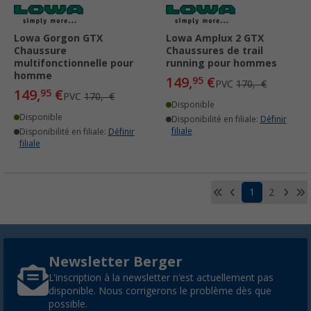
Lowa Gorgon GTX
Lowa Amplux 2 GTX
Chaussure
Chaussures de trail
multifonctionnelle pour
running pour hommes
homme
149,
€
95
PVC
170,- €
149,
€
95
PVC
170,- €
Disponible
Disponible
Disponibilité en filiale:
Définir
filiale
Disponibilité en filiale:
Définir
filiale
1
2
Newsletter Berger
L'inscription à la newsletter n'est actuellement pas
disponible. Nous corrigerons le problème dès que
possible.