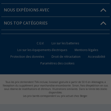
Favoris
Informations sur l'expédition
NOUS EXPÉDIONS AVEC
Carte de fidélité Berger
Retour de marchandises
NOS TOP CATÉGORIES
Statut de la commande
Accessoires caravanes et camping-cars
Devenir revendeur
C.G.V.
Loi sur les batteries
Accessoires de cuisine de camping
Loi sur les équipements électriques
Mentions légales
Protection des données
Droit de rétractation
Accessibilité
Meubles de camping
Paramètres des cookies
Toilettes de camping
Batteries et chargeurs
Tous les prix s'entendent TVA incluse, livraison gratuite à partir de 50 € en Allemagne, à
l'exception du supplément pour marchandise encombrante. Sinon, frais d'expédition en sus.
sous réserve de modifications et d'erreurs. Illustrations similaires. Dans la limite des stocks
disponibles.
Les prix barrés correspondent au prix actuel chez Berger.