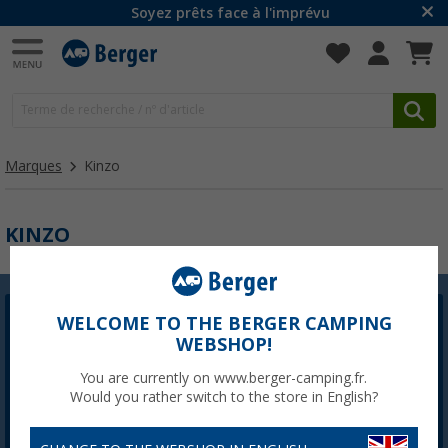
Soyez prêts face à l'imprévu
Marques
Kinzo
KINZO
WELCOME TO THE BERGER CAMPING
Newsletter Berger
WEBSHOP!
L'inscription à la newsletter n'est actuellement pas
disponible. Nous corrigerons le problème dès que
You are currently on www.berger-camping.fr.
possible.
Would you rather switch to the store in English?