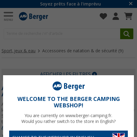
Soyez prêts face à l'imprévu
Sport, jeux & eau
Accessoires de natation & de sécurité
(9)
AFFICHER LES FILTRES
ACCESSOIRES DE NATATION ET SÉCURITÉ
AQUATIQUE
WELCOME TO THE BERGER CAMPING
Aller à l'eau en camping demande le bon matériel : brassards pour
WEBSHOP!
les tout-petits, gilets de sauvetage aux normes CE pour la mer et le
You are currently on www.berger-camping.fr.
SUP, lunettes de piscine pour ne pas piquer les yeux, palmes et
Would you rather switch to the store in English?
tubas pour la découverte du fond. Chez
En savoir plus sur
Accessoires de natation & de sécurité
...
Trier par :