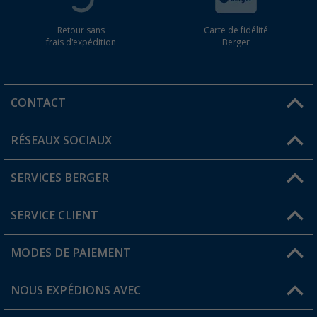
Retour sans
Carte de fidélité
frais d'expédition
Berger
CONTACT
RÉSEAUX SOCIAUX
Une question ?
SERVICES BERGER
Trouver une magasin
SERVICE CLIENT
Devenir revendeur
Mon compte
MODES DE PAIEMENT
FAQ et contact
Favoris
Informations sur l'expédition
NOUS EXPÉDIONS AVEC
Carte de fidélité Berger
Retour de marchandises