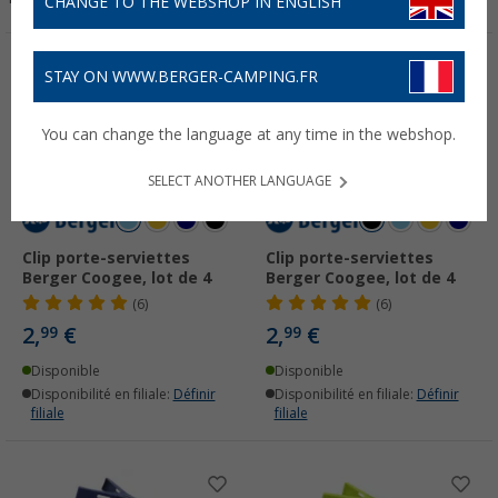
CHANGE TO THE WEBSHOP IN ENGLISH
STAY ON WWW.BERGER-CAMPING.FR
You can change the language at any time in the webshop.
SELECT ANOTHER LANGUAGE
Clip porte-serviettes
Clip porte-serviettes
Berger Coogee, lot de 4
Berger Coogee, lot de 4
(6)
(6)
2,
€
2,
€
99
99
Disponible
Disponible
Disponibilité en filiale:
Définir
Disponibilité en filiale:
Définir
filiale
filiale