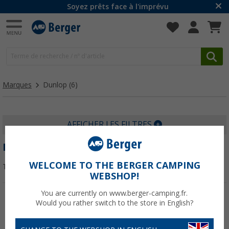
Soyez prêts face à l'imprévu
Marques
Dunlop
(6)
AFFICHER LES FILTRES
DUNLOP
WELCOME TO THE BERGER CAMPING
Trier par :
WEBSHOP!
You are currently on www.berger-camping.fr.
Would you rather switch to the store in English?
-5%