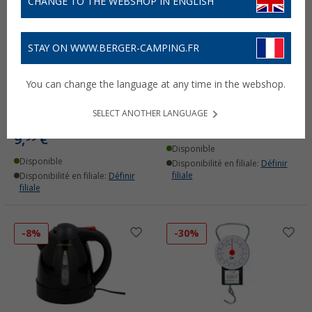
CHANGE TO THE WEBSHOP IN ENGLISH
STAY ON WWW.BERGER-CAMPING.FR
Dunlop Sangles à
Pompe à air pour vélo
You can change the language at any time in the webshop.
bagages élastiques Set
Dunlop
de 2
(1)
SELECT ANOTHER LANGUAGE
(7)
18,
€
99
19,99 €
9,
€
99
Disponible
Disponible
Disponibilité en filiale:
Définir
filiale
Disponibilité en filiale:
Définir
filiale
-8%
-30%