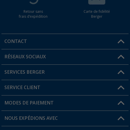
Retour sans
Carte de fidélité
frais d'expédition
Berger
CONTACT
RÉSEAUX SOCIAUX
Une question ?
SERVICES BERGER
Trouver une magasin
SERVICE CLIENT
Devenir revendeur
Mon compte
MODES DE PAIEMENT
FAQ et contact
Favoris
Informations sur l'expédition
NOUS EXPÉDIONS AVEC
Carte de fidélité Berger
Retour de marchandises