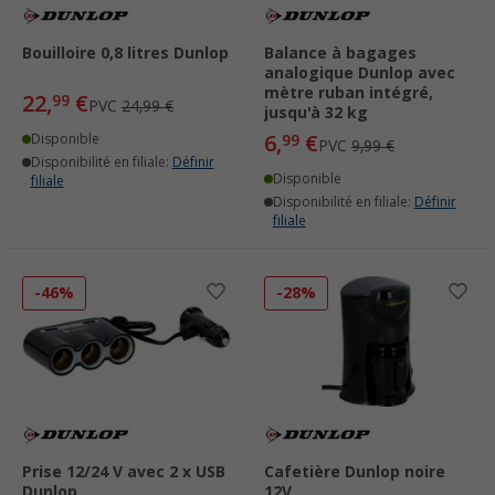
Bouilloire 0,8 litres Dunlop
Balance à bagages
analogique Dunlop avec
mètre ruban intégré,
22,
€
99
PVC
24,99 €
jusqu'à 32 kg
6,
€
Disponible
99
PVC
9,99 €
Disponibilité en filiale:
Définir
Disponible
filiale
Disponibilité en filiale:
Définir
filiale
-46%
-28%
Prise 12/24 V avec 2 x USB
Cafetière Dunlop noire
Dunlop
12V