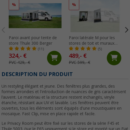
%
%
Paroi avant pour tente de
Paroi latérale M pour les
store Thule 300 Berger
stores de toit et muraux
Thule 220 - 240 cm Berger
(11)
(5)
324,- €
489,- €
PVC 429,- €
PVC 599,- €
DESCRIPTION DU PRODUIT
Un restyling élégant et jeune. Des fenêtres plus grandes, des
formes arrondies et l'introduction de nuances de gris caractérisent
l'auvent. Le matériau et la structure restent inchangés, vinyle
étanche, résistant aux UV et lavable. Les fenêtres peuvent être
ouvertes, tous les éléments sont équipés d'une moustiquaire en
mosaïque. Fast Clip, mise en place rapide et facile.
Le Privacy Room peut être fixé sur les stores de la série F45 et
Thule 5003. (sur le F65 uniquement si le store est monté sur un Fiat