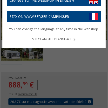
CHANGE TO THE WEBSHOP IN ENGLISH
STAY ON WWW.BERGER-CAMPING.FR
You can change the language at any time in the webshop.
SELECT ANOTHER LANGUAGE
PVC
1.096,- €
888,
€
99
Prix TTC
livraison gratuite
26,67
€ sur ma cagnotte avec ma carte de fidélité