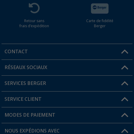
Retour sans
Carte de fidélité
frais d'expédition
Berger
CONTACT
RÉSEAUX SOCIAUX
Une question ?
SERVICES BERGER
Trouver une magasin
SERVICE CLIENT
Devenir revendeur
Mon compte
MODES DE PAIEMENT
FAQ et contact
Favoris
Informations sur l'expédition
NOUS EXPÉDIONS AVEC