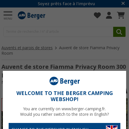
Soyez prêts face à l'imprévu
Auvents et parois de stores
Auvent de store Fiamma Privacy
Room
Auvent de store Fiamma Privacy Room 300
Medium
N° d'art : 256410
WELCOME TO THE BERGER CAMPING
WEBSHOP!
-18%
You are currently on www.berger-camping.fr.
Would you rather switch to the store in English?