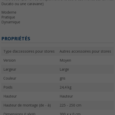
Ducato ou une caravane)
Moderne
Pratique
Dynamique
PROPRIÉTÉS
Type d’accessoires pour stores
Autres accessoires pour stores
Version
Moyen
Largeur
Large
Couleur
gris
Poids
24,4 kg
Hauteur
Hauteur
Hauteur de montage (de - à)
225 - 250 cm
Dimensions (LxlxH)
300 x x 0 cm