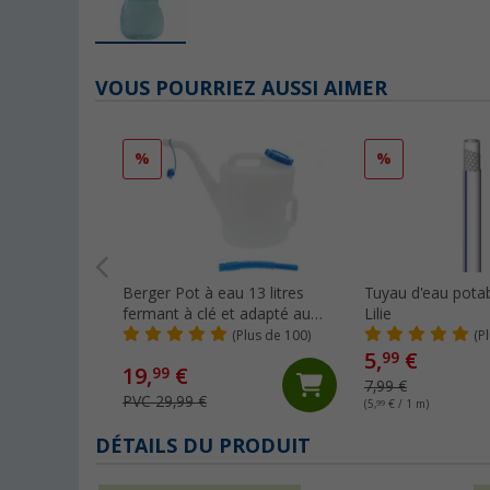
VOUS POURRIEZ AUSSI AIMER
%
%
Berger Pot à eau 13 litres
Tuyau d'eau pota
fermant à clé et adapté au
Lilie
contact alimentaire
(Plus de 100)
(P
5,
€
99
19,
€
99
7,99 €
PVC 29,99 €
(5,
99
€ / 1 m)
DÉTAILS DU PRODUIT