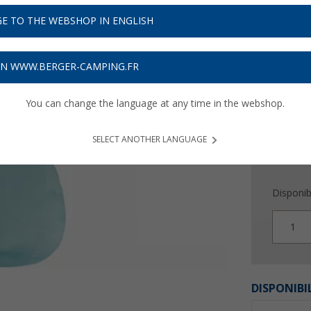
19,
9
E TO THE WEBSHOP IN ENGLISH
Prix TTC
plu
Obtenez
ON WWW.BERGER-CAMPING.FR
You can change the language at any time in the webshop.
SELECT ANOTHER LANGUAGE
Disponibi
1
DISPONIBI