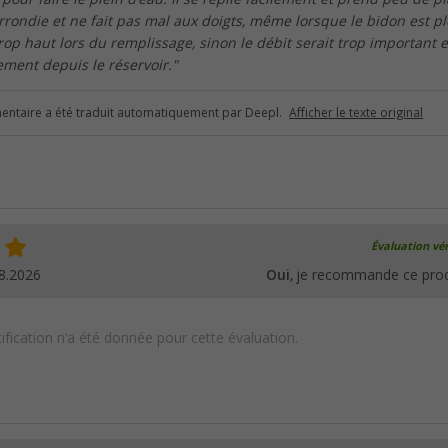
rrondie et ne fait pas mal aux doigts, même lorsque le bidon est pl
rop haut lors du remplissage, sinon le débit serait trop important et
ement depuis le réservoir."
ntaire a été traduit automatiquement par Deepl.
Afficher le texte original
Évaluation vér
8.2026
Oui
, je recommande ce prod
ification n'a été donnée pour cette évaluation.