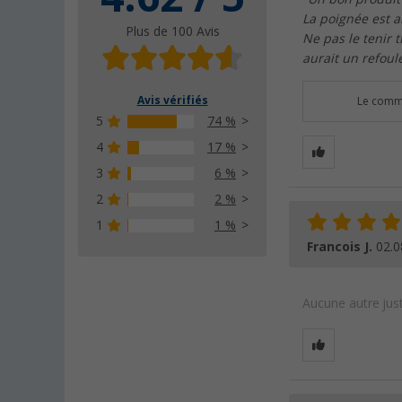
La poignée est a
Plus de 100 Avis
Ne pas le tenir t
aurait un refoul
Avis vérifiés
Le comme
5
74 %
4
17 %
3
6 %
2
2 %
1
1 %
Francois J.
02.0
Aucune autre just