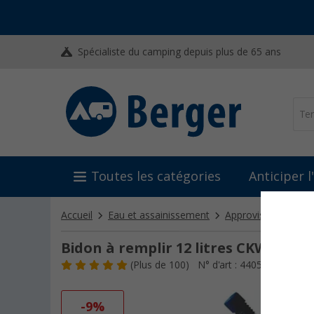
Spécialiste du camping depuis plus de 65 ans
Toutes les catégories
Anticiper 
Accueil
Eau et assainissement
Approvisionnement
Bidon à remplir 12 litres CKW
(
Plus de
100)
N° d'art : 440510
-9%