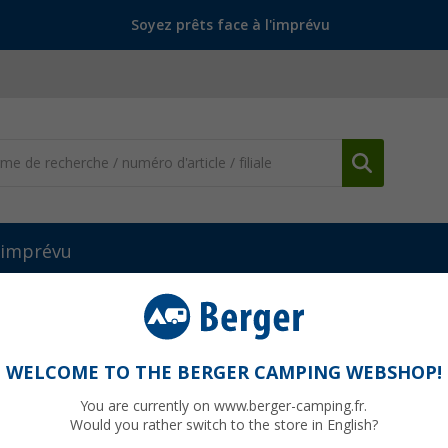
Soyez prêts face à l'imprévu
l'imprévu
 en eau
Bidons d'eau
Bidon à remplir 12 litres CKW
WELCOME TO THE BERGER CAMPING WEBSHOP!
You are currently on www.berger-camping.fr.
Would you rather switch to the store in English?
jusqu'à p