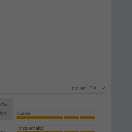
Date
Trier par
ifiée
uit.
Qualité
Fonctionnalité
ace.