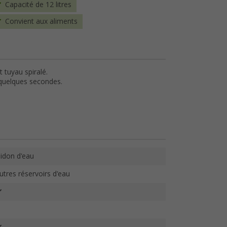
Capacité de 12 litres
Convient aux aliments
t tuyau spiralé.
n quelques secondes.
idon d'eau
utres réservoirs d'eau