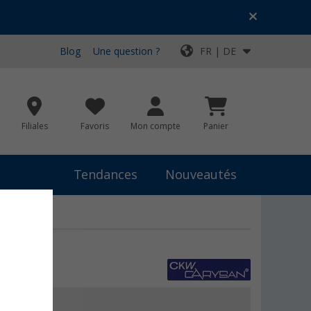
Blog
Une question ?
FR | DE
Filiales
Favoris
Mon compte
Panier
Tendances
Nouveautés
résent
21,99 €