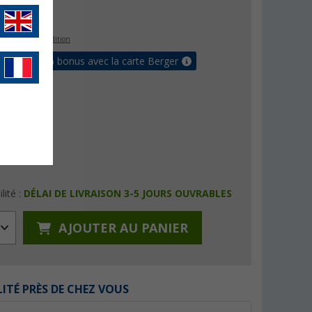
€
9
s les frais d'expédition
 jusqu'à 5% bonus avec la carte Berger
lité :
DÉLAI DE LIVRAISON 3-5 JOURS OUVRABLES
AJOUTER AU PANIER
LITÉ PRÈS DE CHEZ VOUS