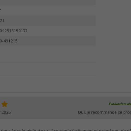
2 l
042315190171
0-491215
Évaluation vér
8.2026
Oui
, je recommande ce prod
pour faire le plein d'eau. Il se replie facilement et prend peu de pl