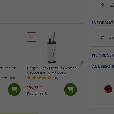
Vé
INFORMAT
%
%
Co
NOTRE SER
ACCESSOIR
ble chaude
Berger TP25 Premium pompe
Tuyau d’arrosage
submersible alimentaire
transparent Lilie
lus de 100)
(20)
(82)
3,
€
99
26,
€
99
4,99 €
PVC 34,99 €
(3,
99
€ / 1 m)