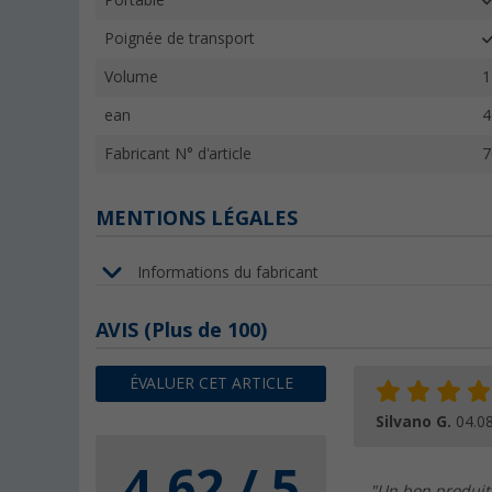
Portable
Poignée de transport
Volume
1
ean
4
Fabricant N° d'article
7
MENTIONS LÉGALES
Informations du fabricant
AVIS
(
Plus de
100)
ÉVALUER CET ARTICLE
Silvano G.
04.0
4.62 / 5
"Un bon produit 