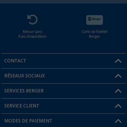
Retour sans
Carte de fidélité
frais d'expédition
Berger
CONTACT
RÉSEAUX SOCIAUX
Une question ?
SERVICES BERGER
Trouver une magasin
SERVICE CLIENT
Devenir revendeur
Mon compte
MODES DE PAIEMENT
FAQ et contact