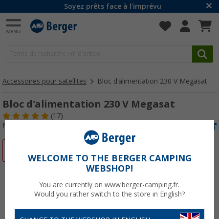
Soyez prêts face à l'imprévu
Accessoires pour satellites
Bloc d'alimentation 230 V Megasat
Bloc d'alimentation 230 V Megasat
(17)
N° d'art : 223420
-15%
WELCOME TO THE BERGER CAMPING
WEBSHOP!
You are currently on www.berger-camping.fr.
Would you rather switch to the store in English?