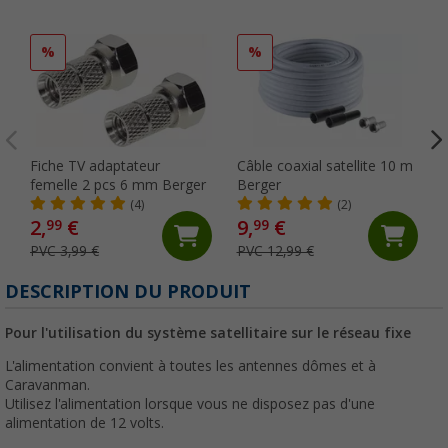
%
%
Fiche TV adaptateur
Câble coaxial satellite 10 m
femelle 2 pcs 6 mm Berger
Berger
(4)
(2)
2,
€
9,
€
99
99
PVC 3,99 €
PVC 12,99 €
DESCRIPTION DU PRODUIT
Pour l'utilisation du système satellitaire sur le réseau fixe
L'alimentation convient à toutes les antennes dômes et à
Caravanman.
Utilisez l'alimentation lorsque vous ne disposez pas d'une
alimentation de 12 volts.