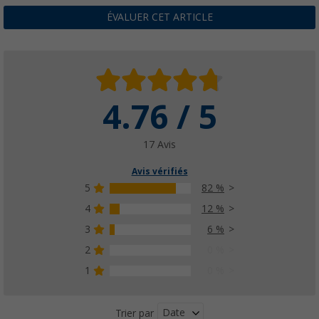
ÉVALUER CET ARTICLE
4.76 / 5
17 Avis
Avis vérifiés
5
82 %
4
12 %
3
6 %
2
0 %
1
0 %
Date
Trier par