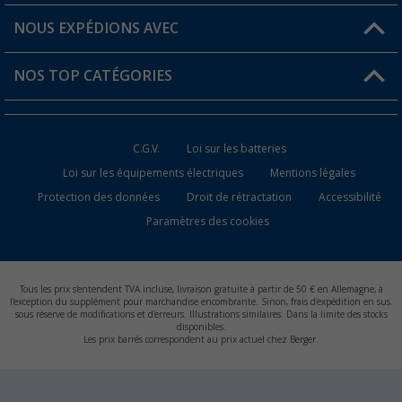
Favoris
Informations sur l'expédition
NOUS EXPÉDIONS AVEC
Carte de fidélité Berger
Retour de marchandises
NOS TOP CATÉGORIES
Statut de la commande
Accessoires caravanes et camping-cars
Devenir revendeur
C.G.V.
Loi sur les batteries
Accessoires de cuisine de camping
Loi sur les équipements électriques
Mentions légales
Protection des données
Droit de rétractation
Accessibilité
Meubles de camping
Paramètres des cookies
Toilettes de camping
Batteries et chargeurs
Tous les prix s'entendent TVA incluse, livraison gratuite à partir de 50 € en Allemagne, à
l'exception du supplément pour marchandise encombrante. Sinon, frais d'expédition en sus.
sous réserve de modifications et d'erreurs. Illustrations similaires. Dans la limite des stocks
disponibles.
Les prix barrés correspondent au prix actuel chez Berger.