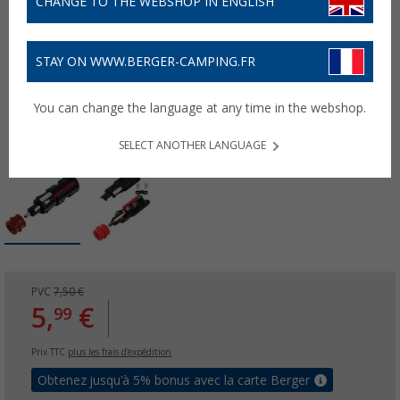
CHANGE TO THE WEBSHOP IN ENGLISH
STAY ON WWW.BERGER-CAMPING.FR
You can change the language at any time in the webshop.
SELECT ANOTHER LANGUAGE
PVC
7,50 €
5,
€
99
Prix TTC
plus les frais d'expédition
Obtenez jusqu'à 5% bonus avec la carte Berger