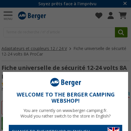
Soyez prêts face à l'imprévu
Adaptateurs et coupleurs 12 / 24 V
Fiche universelle de sécurité
12-24 volts 8A ProCar
Fiche universelle de sécurité 12-24 volts 8A
ProCar
(27)
N° d'art : 140550
WELCOME TO THE BERGER CAMPING
WEBSHOP!
-20%
You are currently on www.berger-camping.fr.
Would you rather switch to the store in English?