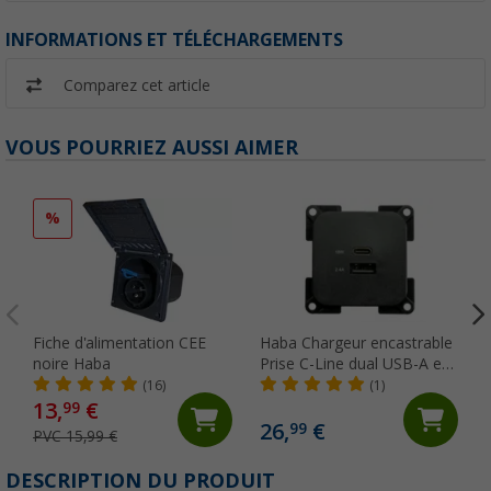
INFORMATIONS ET TÉLÉCHARGEMENTS
Comparez cet article
VOUS POURRIEZ AUSSI AIMER
%
Fiche d'alimentation CEE
Haba Chargeur encastrable
noire Haba
Prise C-Line dual USB-A et
USB-C 10-24 volts
(16)
(1)
13,
€
99
26,
€
99
PVC 15,99 €
DESCRIPTION DU PRODUIT