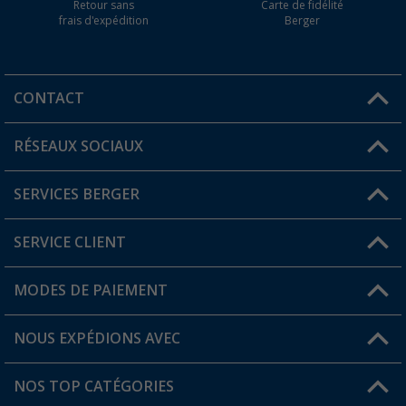
Retour sans
Carte de fidélité
frais d'expédition
Berger
CONTACT
RÉSEAUX SOCIAUX
Une question ?
SERVICES BERGER
Trouver une magasin
SERVICE CLIENT
Devenir revendeur
Mon compte
MODES DE PAIEMENT
FAQ et contact
Favoris
Informations sur l'expédition
NOUS EXPÉDIONS AVEC
Carte de fidélité Berger
Retour de marchandises
NOS TOP CATÉGORIES