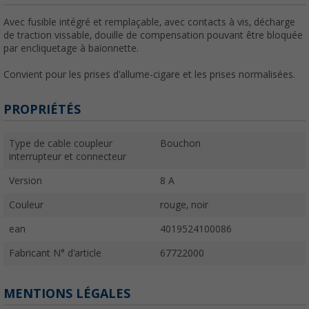
Avec fusible intégré et remplaçable, avec contacts à vis, décharge
de traction vissable, douille de compensation pouvant être bloquée
par encliquetage à baïonnette.
Convient pour les prises d'allume-cigare et les prises normalisées.
PROPRIÉTÉS
Type de cable coupleur
Bouchon
interrupteur et connecteur
Version
8 A
Couleur
rouge, noir
ean
4019524100086
Fabricant N° d'article
67722000
MENTIONS LÉGALES