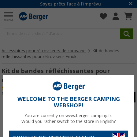
Soyez prêts face à l'imprévu
Accessoires pour rétroviseurs de caravane
Kit de bandes
réfléchissantes pour rétroviseur Emuk
Kit de bandes réfléchissantes pour
rétroviseur Emuk
(26)
N° d'art : 229590
WELCOME TO THE BERGER CAMPING
WEBSHOP!
You are currently on www.berger-camping.fr.
Would you rather switch to the store in English?