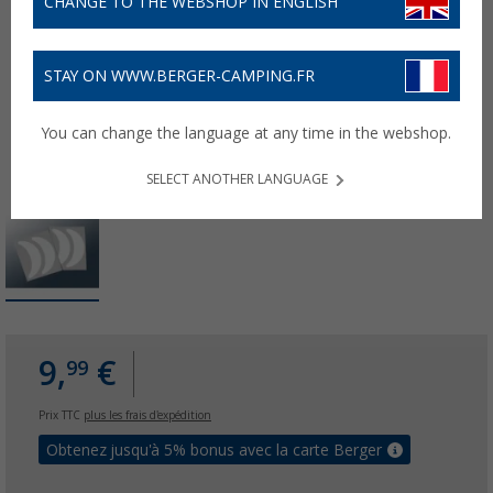
CHANGE TO THE WEBSHOP IN ENGLISH
STAY ON WWW.BERGER-CAMPING.FR
You can change the language at any time in the webshop.
SELECT ANOTHER LANGUAGE
9,
€
99
Prix TTC
plus les frais d'expédition
Obtenez jusqu'à 5% bonus avec la carte Berger