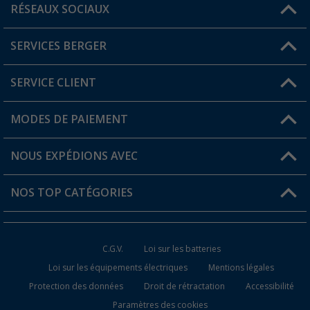
RÉSEAUX SOCIAUX
Une question ?
SERVICES BERGER
Trouver une magasin
SERVICE CLIENT
Devenir revendeur
Mon compte
MODES DE PAIEMENT
FAQ et contact
Favoris
Informations sur l'expédition
NOUS EXPÉDIONS AVEC
Carte de fidélité Berger
Retour de marchandises
NOS TOP CATÉGORIES
Statut de la commande
Accessoires caravanes et camping-cars
Devenir revendeur
C.G.V.
Loi sur les batteries
Accessoires de cuisine de camping
Loi sur les équipements électriques
Mentions légales
Protection des données
Droit de rétractation
Accessibilité
Meubles de camping
Paramètres des cookies