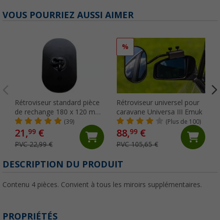
VOUS POURRIEZ AUSSI AIMER
%
Rétroviseur standard pièce
Rétroviseur universel pour
de rechange 180 x 120 mm
caravane Universa III Emuk
Emuk
(39)
(Plus de 100)
21,
€
88,
€
99
99
PVC 22,99 €
PVC 105,65 €
DESCRIPTION DU PRODUIT
Contenu 4 pièces. Convient à tous les miroirs supplémentaires.
PROPRIÉTÉS