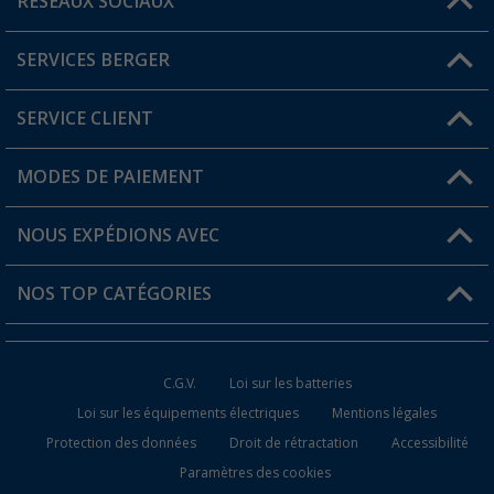
RÉSEAUX SOCIAUX
Une question ?
SERVICES BERGER
Trouver une magasin
SERVICE CLIENT
Devenir revendeur
Mon compte
MODES DE PAIEMENT
FAQ et contact
Favoris
Informations sur l'expédition
NOUS EXPÉDIONS AVEC
Carte de fidélité Berger
Retour de marchandises
NOS TOP CATÉGORIES
Statut de la commande
Accessoires caravanes et camping-cars
Devenir revendeur
C.G.V.
Loi sur les batteries
Accessoires de cuisine de camping
Loi sur les équipements électriques
Mentions légales
Protection des données
Droit de rétractation
Accessibilité
Meubles de camping
Paramètres des cookies