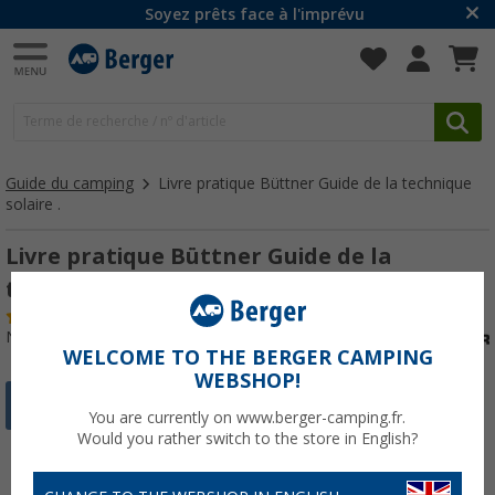
Soyez prêts face à l'imprévu
Guide du camping
Livre pratique Büttner Guide de la technique
solaire .
Livre pratique Büttner Guide de la
technique solaire .
(12)
N° d'art : 233730
WELCOME TO THE BERGER CAMPING
WEBSHOP!
You are currently on www.berger-camping.fr.
Would you rather switch to the store in English?