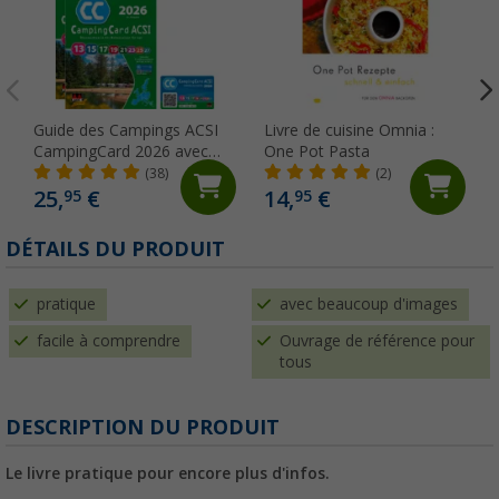
Guide des Campings ACSI
Livre de cuisine Omnia :
CampingCard 2026 avec
One Pot Pasta
carte de réduction Langue
(38)
(2)
Allemand
25,
€
14,
€
95
95
DÉTAILS DU PRODUIT
pratique
avec beaucoup d'images
facile à comprendre
Ouvrage de référence pour
tous
DESCRIPTION DU PRODUIT
Le livre pratique pour encore plus d'infos.