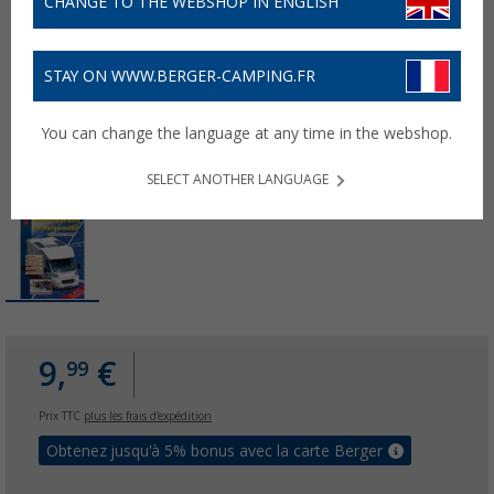
CHANGE TO THE WEBSHOP IN ENGLISH
STAY ON WWW.BERGER-CAMPING.FR
You can change the language at any time in the webshop.
SELECT ANOTHER LANGUAGE
9,
€
99
Prix TTC
plus les frais d'expédition
Obtenez jusqu'à 5% bonus avec la carte Berger