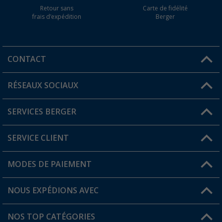
Retour sans
Carte de fidélité
frais d'expédition
Berger
CONTACT
RÉSEAUX SOCIAUX
Une question ?
SERVICES BERGER
Trouver une magasin
SERVICE CLIENT
Devenir revendeur
Mon compte
MODES DE PAIEMENT
FAQ et contact
Favoris
Informations sur l'expédition
NOUS EXPÉDIONS AVEC
Carte de fidélité Berger
Retour de marchandises
NOS TOP CATÉGORIES