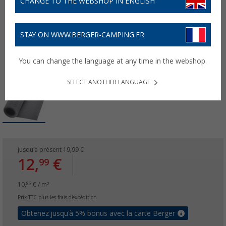
CHANGE TO THE WEBSHOP IN ENGLISH
STAY ON WWW.BERGER-CAMPING.FR
You can change the language at any time in the webshop.
SELECT ANOTHER LANGUAGE
jusqu'à présent
19,99 €
12,
€
99
10,
€ / m²
83
Prix TTC
plus les frais d'expédition
Obtenez jusqu'à 5% bonus avec la carte Berger