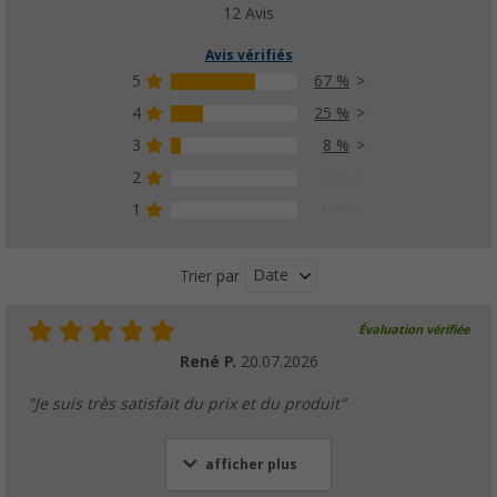
12 Avis
Avis vérifiés
5
67 %
4
25 %
3
8 %
2
0 %
1
0 %
Date
Trier par
Évaluation vérifiée
René P.
20.07.2026
"Je suis très satisfait du prix et du produit"
afficher plus