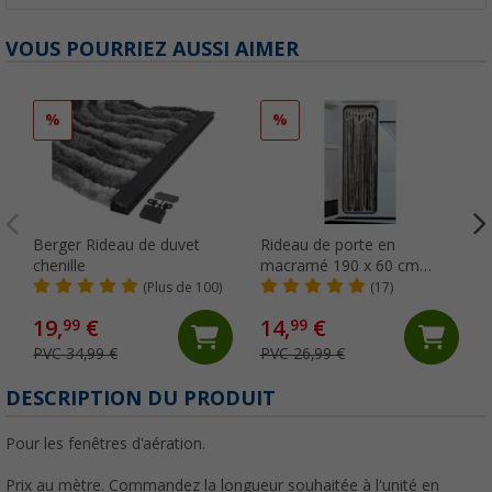
VOUS POURRIEZ AUSSI AIMER
%
%
Berger Rideau de duvet
Rideau de porte en
chenille
macramé 190 x 60 cm
Camplife
(Plus de 100)
(17)
19,
€
14,
€
99
99
PVC 34,99 €
PVC 26,99 €
(
DESCRIPTION DU PRODUIT
Pour les fenêtres d'aération.
Prix au mètre. Commandez la longueur souhaitée à l'unité en