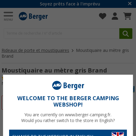
Soyez prêts face à l'imprévu
Rideaux de porte et moustiquaires
Moustiquaire au mètre gris
Brand
Moustiquaire au mètre gris Brand
(12)
N° d'art : 410330
WELCOME TO THE BERGER CAMPING
-35%
WEBSHOP!
You are currently on www.berger-camping.fr.
Would you rather switch to the store in English?