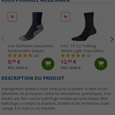
VOUS POURRIEZ AUSSI AIMER
%
%
Löw Dachstein chaussettes
P.A.C. TR 3.2 Trekking
fonctionnelles paquet
Mérino Light Chaussettes
double
pour femmes
(40)
(6)
9,
€
12,
€
95
95
PVC 19,95 €
PVC 18,95 €
DESCRIPTION DU PRODUIT
Imprégnation lavable à base d'eau pour la polaire, la laine ou les
vêtements de protection contre les intempéries synthétiques. Il en
résulte une fine couche hydrofuge invisible qui rend chaque fibre
hydrofuge, y compris la doublure, l'isolant et les fermetures éclair.
Lavage à la main ou en machine