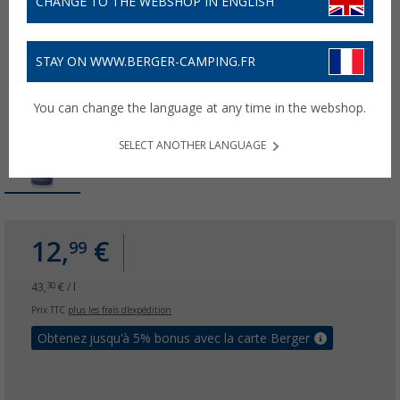
CHANGE TO THE WEBSHOP IN ENGLISH
STAY ON WWW.BERGER-CAMPING.FR
You can change the language at any time in the webshop.
SELECT ANOTHER LANGUAGE
12,
€
99
43,
€ / l
30
Prix TTC
plus les frais d'expédition
Obtenez jusqu'à 5% bonus avec la carte Berger