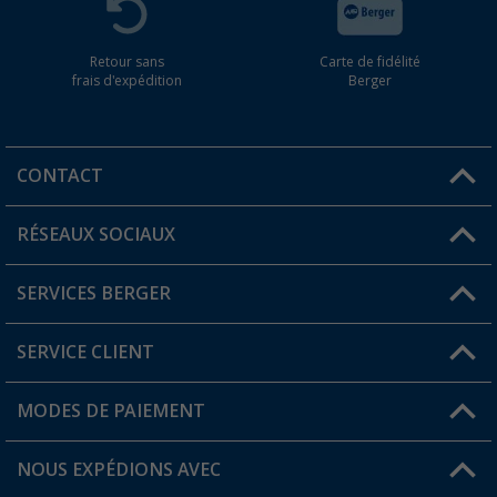
Retour sans
Carte de fidélité
frais d'expédition
Berger
CONTACT
RÉSEAUX SOCIAUX
Une question ?
SERVICES BERGER
Trouver une magasin
SERVICE CLIENT
Devenir revendeur
Mon compte
MODES DE PAIEMENT
FAQ et contact
Favoris
Informations sur l'expédition
NOUS EXPÉDIONS AVEC