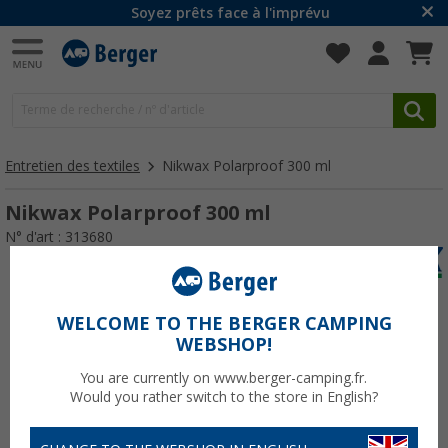
Soyez prêts face à l'imprévu
Entretien des textiles
Nikwax Polarproof 300 ml
Nikwax Polarproof 300 ml
N° d'art : 313680
WELCOME TO THE BERGER CAMPING
WEBSHOP!
You are currently on www.berger-camping.fr.
Would you rather switch to the store in English?