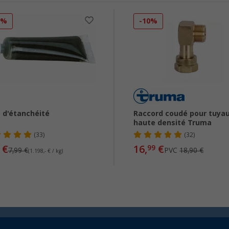
5%
-10%
 d'étanchéité
Raccord coudé pour tuya
haute densité Truma
(33)
(32)
€
16,
€
99
7,99 €
PVC
18,90 €
(1.198,- € / kg)