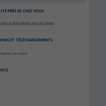
LITÉ PRÈS DE CHEZ VOUS
rifiez la disponibilité dans les filiales
%
IONS ET TÉLÉCHARGEMENTS
mparez cet article
5 pièces
Vanne de régulation 90° GOK
Obturateur 3 pièce
(40)
(19)
VICE
6,
€
99
11,
€
99
7,99 €