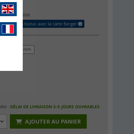
€
s les frais d'expédition
 jusqu'à 5% bonus avec la carte Berger
m
10/10 mm
lité :
DÉLAI DE LIVRAISON 3-5 JOURS OUVRABLES
AJOUTER AU PANIER