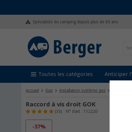
Spécialiste du camping depuis plus de 65 ans
Toutes les catégories
Anticiper 
Accueil
Gaz
Installation système gaz
Raccords f
Raccord à vis droit GOK
(33)
N° d'art : 112220
-37%