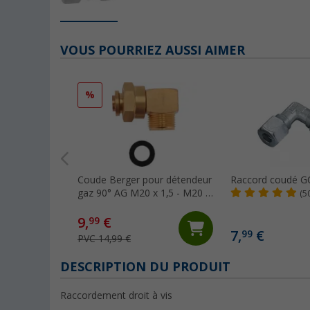
VOUS POURRIEZ AUSSI AIMER
%
Coude Berger pour détendeur
Raccord coudé 
gaz 90° AG M20 x 1,5 - M20 x
(5
1,5 ÜM
9,
€
99
7,
€
99
PVC 14,99 €
DESCRIPTION DU PRODUIT
Raccordement droit à vis