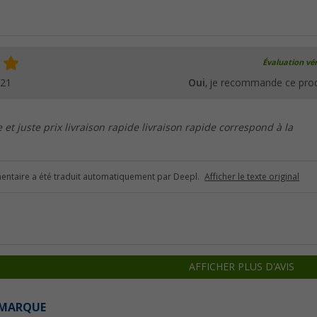
Évaluation vér
021
Oui
, je recommande ce prod
 et juste prix livraison rapide livraison rapide correspond à la
ntaire a été traduit automatiquement par Deepl.
Afficher le texte original
AFFICHER PLUS D'AVIS
 MARQUE