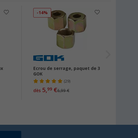
-14%
-20
ux
Ecrou de serrage, paquet de 3
Racco
GOK
GOK
(29)
5,
€
7
99
dès
6,99 €
dès