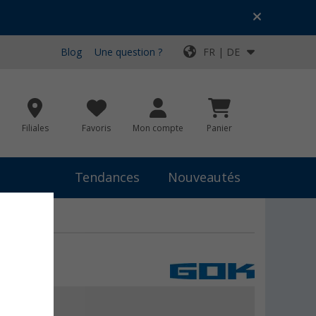
Blog
Une question ?
FR | DE
Filiales
Favoris
Mon compte
Panier
Tendances
Nouveautés
résent
7,99 €