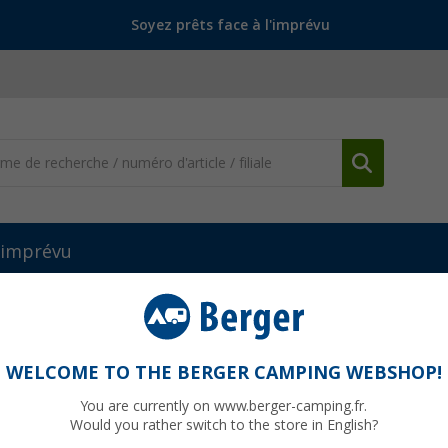
Soyez prêts face à l'imprévu
l'imprévu
iletés gaz
Raccord à vis droit GOK
WELCOME TO THE BERGER CAMPING WEBSHOP!
You are currently on www.berger-camping.fr.
Would you rather switch to the store in English?
jusqu'à p