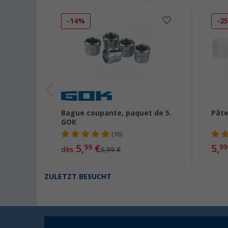
-14%
-2
OK
Bague coupante, paquet de 5.
Pâte
GOK
(36)
5,
€
5,
99
99
dès
6,99 €
ZULETZT BESUCHT