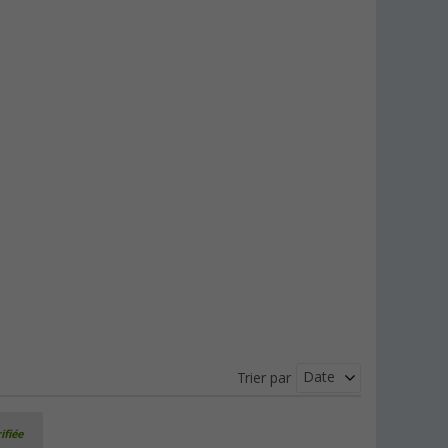
Date
Trier par
ifiée