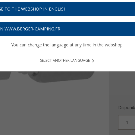
4,
99
E TO THE WEBSHOP IN ENGLISH
Prix TTC
plu
Obtenez
ON WWW.BERGER-CAMPING.FR
Version
You can change the language at any time in the webshop.
8/8 m
SELECT ANOTHER LANGUAGE
Disponibi
1