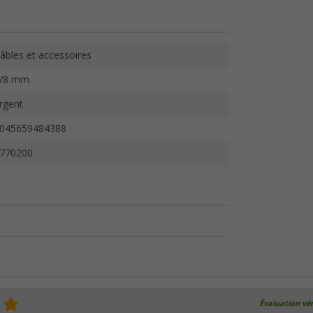
âbles et accessoires
/8 mm
rgent
045659484388
770200
Évaluation vér