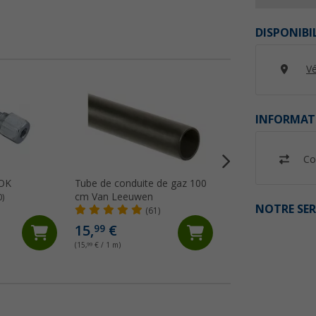
DISPONIBI
Vé
%
INFORMAT
Co
GOK
Tube de conduite de gaz 100
Collier de serrage 
cm Van Leeuwen
GOK
0)
NOTRE SER
(61)
(21)
7,
€
99
15,
€
99
9,99 €
(15,
99
€ / 1 m)