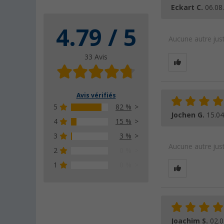
Eckart C.
06.08
4.79 / 5
Aucune autre just
33 Avis
Avis vérifiés
5
82 %
Jochen G.
15.04
4
15 %
3
3 %
Aucune autre just
2
0 %
1
0 %
Joachim S.
02.0