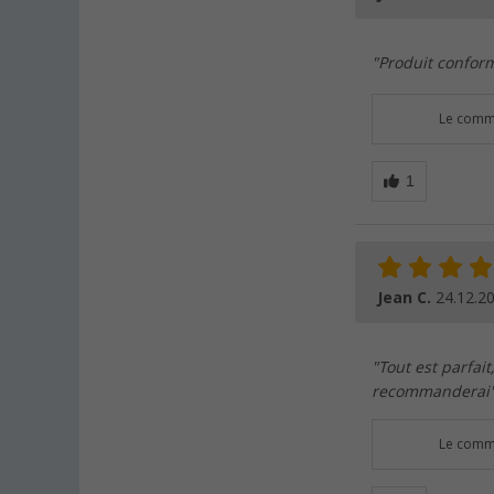
"Produit conform
Le comme
Jean C.
24.12.2
"Tout est parfait
recommanderai
Le comme