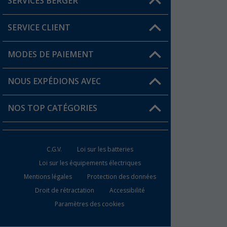
SERVICES BERGER
Trouver une magasin
SERVICE CLIENT
Devenir revendeur
Mon compte
MODES DE PAIEMENT
FAQ et contact
Favoris
Informations sur l'expédition
NOUS EXPÉDIONS AVEC
Carte de fidélité Berger
Retour de marchandises
NOS TOP CATÉGORIES
Statut de la commande
Accessoires caravanes et camping-cars
Devenir revendeur
C.G.V.
Loi sur les batteries
Accessoires de cuisine de camping
Loi sur les équipements électriques
Mentions légales
Protection des données
Meubles de camping
Droit de rétractation
Accessibilité
Toilettes de camping
Paramètres des cookies
Batteries et chargeurs