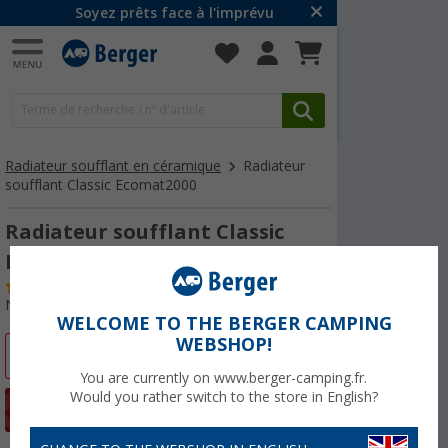
Soyez prêts face à l'imprévu
Radiateur soufflant en céramique
Radiateur
soufflant Classic Ecomat2000
Radiateur soufflant Classic
Ecomat2000
(
Plus de
100)
N° d'art : 443070
WELCOME TO THE BERGER CAMPING
WEBSHOP!
-4%
You are currently on www.berger-camping.fr.
Would you rather switch to the store in English?