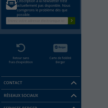
L'inscription à la newsletter n'est
actuellement pas disponible. Nous
corrigerons le problème dès que
possible.
Retour sans
Carte de fidélité
frais d'expédition
Berger
CONTACT
RÉSEAUX SOCIAUX
Une question ?