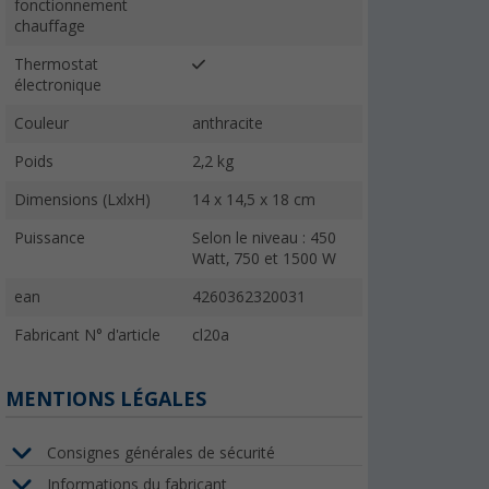
fonctionnement
chauffage
Thermostat
électronique
Couleur
anthracite
Poids
2,2 kg
Dimensions (LxlxH)
14 x 14,5 x 18 cm
Puissance
Selon le niveau : 450
Watt, 750 et 1500 W
ean
4260362320031
Fabricant N° d'article
cl20a
MENTIONS LÉGALES
Consignes générales de sécurité
Informations du fabricant