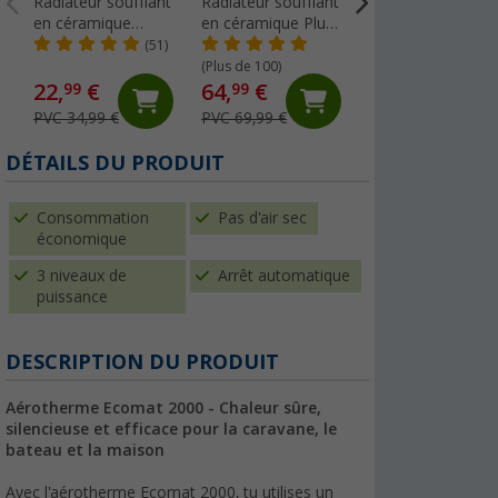
Radiateur soufflant
Radiateur soufflant
Isolant auto-
en céramique
en céramique Plus
adhesif 32 mm
Berger
Berger
ArmaFlex Microb
(51)
(2)
Armacell
(Plus de 100)
131,- €
22,
€
64,
€
99
99
PVC 151,05 €
PVC 34,99 €
PVC 69,99 €
(43,
67
€ / 1 m²)
DÉTAILS DU PRODUIT
Consommation
Pas d'air sec
économique
3 niveaux de
Arrêt automatique
puissance
DESCRIPTION DU PRODUIT
Aérotherme Ecomat 2000 - Chaleur sûre,
silencieuse et efficace pour la caravane, le
bateau et la maison
Avec l'aérotherme Ecomat 2000, tu utilises un