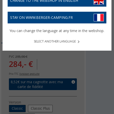
CHANGE TO THE WEBSHOP IN ENGLISH
STAY ON WWW.BERGER-CAMPING.FR
You can change the language at any time in the webshop.
SELECT ANOTHER LANGUAGE
PVC
295,90 €
284,- €
Prix TTC
livraison gratuite
8,52
€ sur ma cagnotte avec ma
carte de fidélité
Version
Classic
Classic Plus