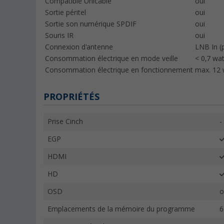
Compatible Unicable
oui
Sortie péritel
oui
Sortie son numérique SPDIF
oui
Souris IR
oui
Connexion d'antenne
LNB In (
Consommation électrique en mode veille
< 0,7 wat
Consommation électrique en fonctionnement
max. 12 
PROPRIÉTÉS
Prise Cinch
-
EGP
HDMI
HD
OSD
o
Emplacements de la mémoire du programme
6