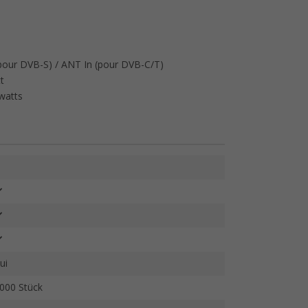
pour DVB-S) / ANT In (pour DVB-C/T)
t
watts
ui
000 Stück