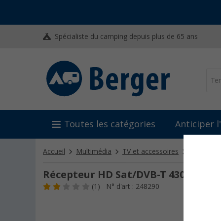
Spécialiste du camping depuis plus de 65 ans
Toutes les catégories
Anticiper 
Accueil
Multimédia
TV et accessoires
Accessoir
Récepteur HD Sat/DVB-T 430 Comb
(1)
N° d'art : 248290