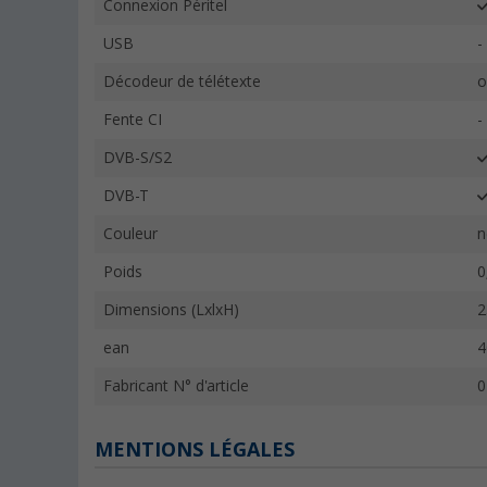
Connexion Péritel
USB
-
Décodeur de télétexte
o
Fente CI
-
DVB-S/S2
DVB-T
Couleur
n
Poids
0
Dimensions (LxlxH)
2
ean
4
Fabricant N° d'article
0
MENTIONS LÉGALES