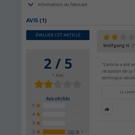
Informations du fabricant
AVIS
(1)
ÉVALUER CET ARTICLE
Wolfgang H.
2
2 / 5
"L'article a été
réception de la 
1 Avis
technique obsolè
Le comme
Avis vérifiés
5
0 %
4
0 %
3
0 %
2
100 %