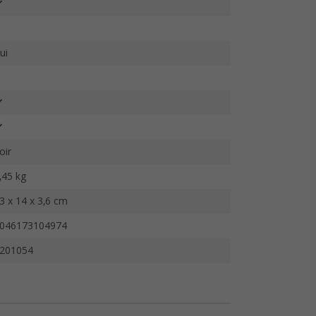
ui
oir
,45 kg
3 x 14 x 3,6 cm
046173104974
201054