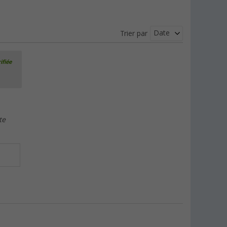
Date
Trier par
ifiée
te