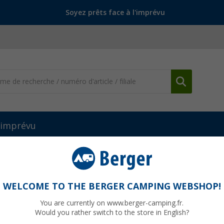
Soyez prêts face à l'imprévu
l'imprévu
es TV
Récepteur HD Sat/DVB-T 430 Combo Megasat
o Megasat
WELCOME TO THE BERGER CAMPING WEBSHOP!
You are currently on www.berger-camping.fr.
Would you rather switch to the store in English?
79,
9