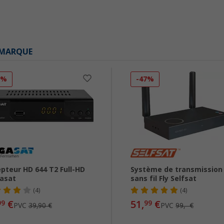
 MARQUE
2%
-47%
pteur HD 644 T2 Full-HD
Système de transmission
asat
sans fil Fly Selfsat
(4)
(4)
€
51,
€
99
99
PVC
39,90 €
PVC
99,- €