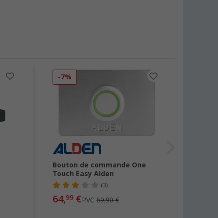
-7%
-2%
Bouton de commande One
Bloc d
Touch Easy Alden
Carat
(3)
64,
€
3
99
PVC
69,90 €
dès