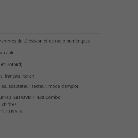
rammes de télévision et de radio numériques
ar câble
et Hotbird)
, français, italien
les, adaptateur secteur, mode d'emploi
ur HD-Sat/DVB-T 430 Combo
 chiffres
 / 1.2 USALS