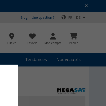
Blog
Une question ?
FR | DE
Filiales
Favoris
Mon compte
Panier
Tendances
Nouveautés
€
9