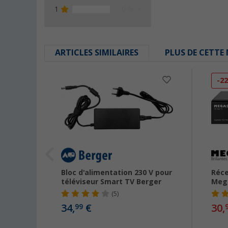
1
0 %
ARTICLES SIMILAIRES
PLUS DE CETTE
-2
ster
Bloc d'alimentation 230 V pour
Réce
téléviseur Smart TV Berger
Meg
(5)
34,
€
30,
99