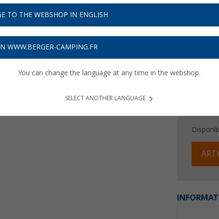
E TO THE WEBSHOP IN ENGLISH
Prix TTC
liv
Obtenez
ON WWW.BERGER-CAMPING.FR
You can change the language at any time in the webshop.
SELECT ANOTHER LANGUAGE
Disponibi
ARTI
INFORMAT