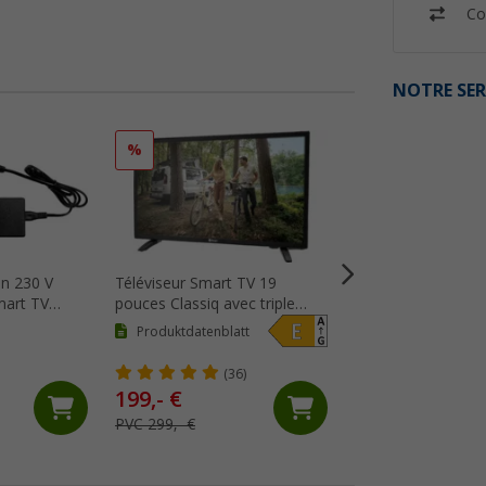
Co
NOTRE SER
%
%
on 230 V
Téléviseur Smart TV 19
Berger Acoustiq 
mart TV
pouces Classiq avec triple
22 pouces avec ba
tuner et 12 / 24 V Berger
intégrée, triple tun
Produktdatenblatt
Produktdatenblat
230 V
(36)
(5)
199,- €
279,- €
PVC 299,- €
PVC 379,- €