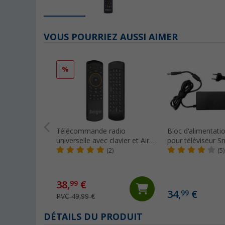
VOUS POURRIEZ AUSSI AIMER
%
Télécommande radio
Bloc d'alimentati
universelle avec clavier et Air
pour téléviseur S
Mouse Berger
Berger
(2)
(5)
38,
€
99
34,
€
99
PVC 49,99 €
DÉTAILS DU PRODUIT