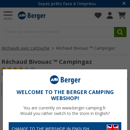
Soyez prêts face à l'imprévu
Réchauds avec cartouche
Réchaud Bivouac ™ Campingaz
Réchaud Bivouac ™ Campingaz
(5)
N° d'art : 440800
-26%
WELCOME TO THE BERGER CAMPING
WEBSHOP!
You are currently on www.berger-camping.fr.
Would you rather switch to the store in English?
CHANGE TO THE WEBSHOP IN ENGLISH