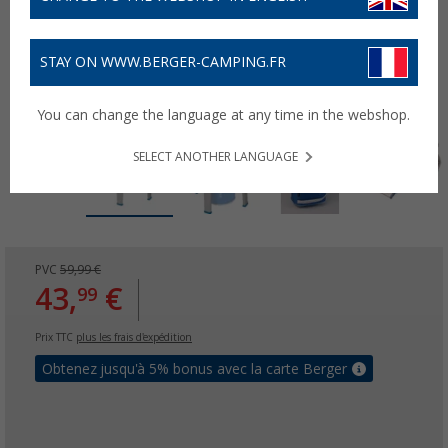
STAY ON WWW.BERGER-CAMPING.FR
You can change the language at any time in the webshop.
SELECT ANOTHER LANGUAGE
PVC
59,99 €
43,
€
99
Prix TTC
plus les frais d'expédition
Obtenez jusqu'à 5% bonus avec la carte Berger