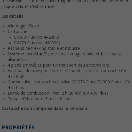
très simple : il suffit de placer l'appareil sur la cartouche, de tourner
jusqu'au clic et c'est terminé !
Les détails :
Allumage : Piezo
Cartouche :
CV300 Plus (no 442450)
CV470 Plus (no. 440520)
Réchaud de trekking stable et robuste
Système InstaStart™ pour un allumage rapide et facile sans
allumettes
4 pieds amovibles pour un transport peu encombrant
Avec sac de transport pour le réchaud et pour la cartouche CV
470 Plus
Combustible : cartouches à valve CV 270 Plus/ CV 300 Plus et CV
470 Plus
Durée de combustion : min. 2 h 20 min (CV 470 Plus)
Temps d'ébullition : 3 min. 10 sec.
Cartouche non comprise dans la livraison
PROPRIÉTÉS