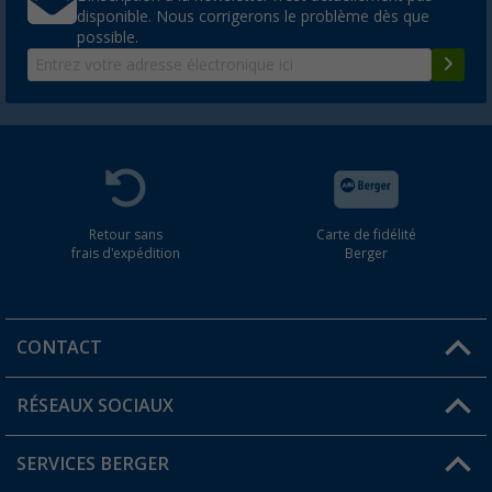
disponible. Nous corrigerons le problème dès que
possible.
Retour sans
Carte de fidélité
frais d'expédition
Berger
CONTACT
RÉSEAUX SOCIAUX
Une question ?
SERVICES BERGER
Trouver une magasin