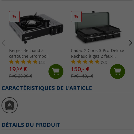
%
%
Berger Réchaud à
Cadac 2 Cook 3 Pro Deluxe
cartouche Stromboli
Réchaud à gaz 2 feux
gris/noir 30 mbar
(22)
(52)
19,
€
150,- €
99
PVC 29,99 €
PVC 169,- €
CARACTÉRISTIQUES DE L'ARTICLE
DÉTAILS DU PRODUIT