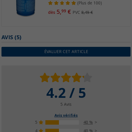
(
Plus de
100)
5,
€
99
dès
PVC
8,49 €
AVIS
(5)
ÉVALUER CET ARTICLE
4.2 / 5
5 Avis
Avis vérifiés
5
40 %
4
40 %