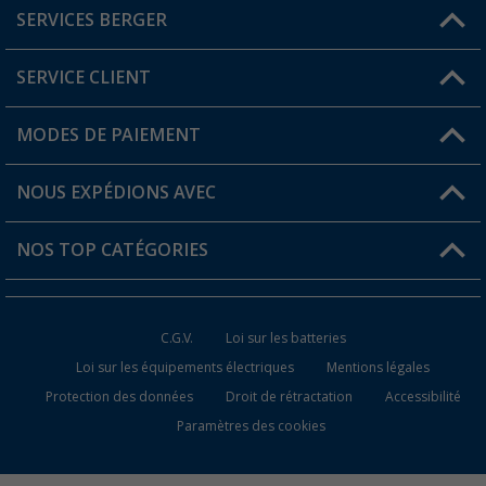
SERVICES BERGER
Trouver une magasin
SERVICE CLIENT
Devenir revendeur
Mon compte
MODES DE PAIEMENT
FAQ et contact
Favoris
Informations sur l'expédition
NOUS EXPÉDIONS AVEC
Carte de fidélité Berger
Retour de marchandises
NOS TOP CATÉGORIES
Statut de la commande
Accessoires caravanes et camping-cars
Devenir revendeur
C.G.V.
Loi sur les batteries
Accessoires de cuisine de camping
Loi sur les équipements électriques
Mentions légales
Protection des données
Droit de rétractation
Accessibilité
Meubles de camping
Paramètres des cookies
Toilettes de camping