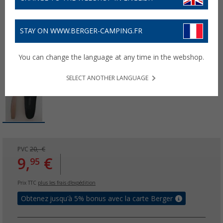
STAY ON WWW.BERGER-CAMPING.FR
You can change the language at any time in the webshop.
SELECT ANOTHER LANGUAGE
PVC
20,- €
9,
€
95
Prix TTC
plus les frais d'expédition
Obtenez jusqu'à 5% bonus avec la carte Berger