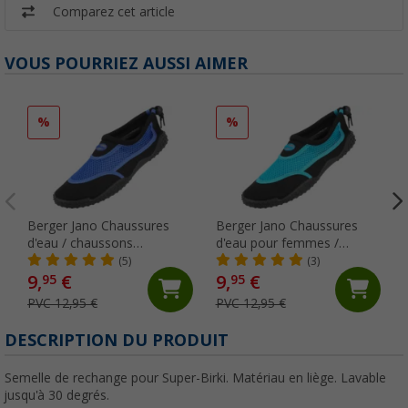
Comparez cet article
VOUS POURRIEZ AUSSI AIMER
%
%
Berger Jano Chaussures
Berger Jano Chaussures
d'eau / chaussons
d'eau pour femmes /
néoprène pour hommes
Chaussures en néoprène
(5)
(3)
9,
€
9,
€
95
95
PVC 12,95 €
PVC 12,95 €
DESCRIPTION DU PRODUIT
Semelle de rechange pour Super-Birki. Matériau en liège. Lavable
jusqu'à 30 degrés.