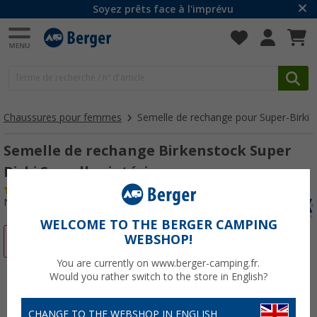
Soyez prêts face à l'imprévu
Chaussures pour femmes
Semelle de rechange pour Super-Birki
Semelle de rechange Birkenstock Super
Birki Semelles intérieures
(45)
N° d'art : 50709035
WELCOME TO THE BERGER CAMPING
WEBSHOP!
-50%
You are currently on www.berger-camping.fr.
Would you rather switch to the store in English?
CHANGE TO THE WEBSHOP IN ENGLISH