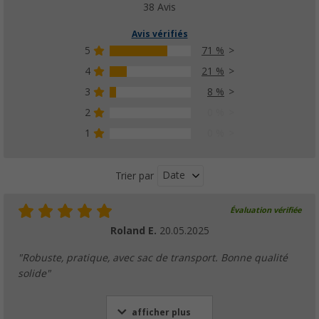
38 Avis
Avis vérifiés
5
71 %
4
21 %
3
8 %
2
0 %
1
0 %
Date
Trier par
Évaluation vérifiée
Roland E.
20.05.2025
"Robuste, pratique, avec sac de transport. Bonne qualité
solide"
afficher plus