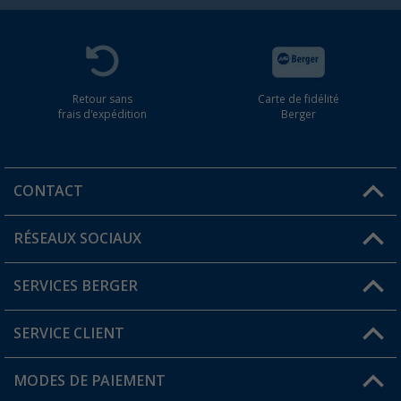
Retour sans
Carte de fidélité
frais d'expédition
Berger
CONTACT
RÉSEAUX SOCIAUX
Une question ?
SERVICES BERGER
Trouver une magasin
SERVICE CLIENT
Devenir revendeur
Mon compte
MODES DE PAIEMENT
FAQ et contact