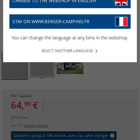
CHANGE TO THE WEBSHOP IN ENGLISH
STAY ON WWW.BERGER-CAMPING.FR
You can change the language at any time in the webshop.
SELECT ANOTHER LANGUAGE
PVC
74,99 €
64,
€
99
6,
€ / m²
50
Prix TTC
livraison gratuite
Obtenez jusqu'à 5% bonus avec la carte Berger