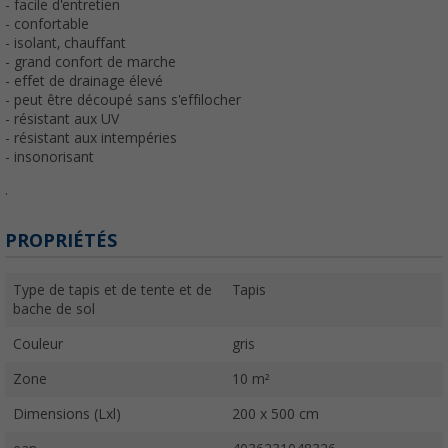
- facile d'entretien
- confortable
- isolant, chauffant
- grand confort de marche
- effet de drainage élevé
- peut être découpé sans s'effilocher
- résistant aux UV
- résistant aux intempéries
- insonorisant
.
PROPRIÉTÉS
Type de tapis et de tente et de
Tapis
bache de sol
Couleur
gris
Zone
10 m²
Dimensions (Lxl)
200 x 500 cm