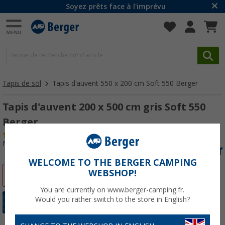
Soyez prêts face à l'imprévu
Tapis de sol
Tapis d'auvent 550 x 200 cm Soft 550 Berger
Tapis d'auvent 200 x 500 cm gris Soft 550
Berger
(38)
N° d'art : 486330
WELCOME TO THE BERGER CAMPING
WEBSHOP!
-13%
You are currently on www.berger-camping.fr.
Would you rather switch to the store in English?