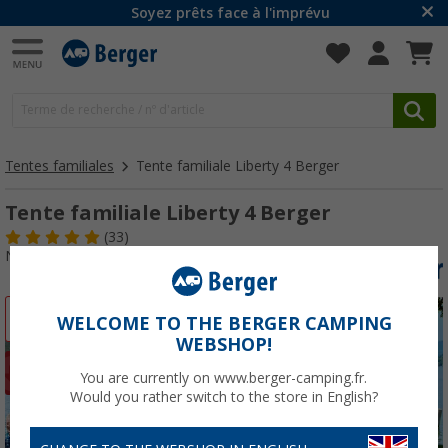
Soyez prêts face à l'imprévu
Tentes familiales
Tente familiale Liberty 4 Berger
Tente familiale Liberty 4 Berger
(33)
N° d'art : 326810
-3%
WELCOME TO THE BERGER CAMPING
WEBSHOP!
You are currently on www.berger-camping.fr.
Would you rather switch to the store in English?