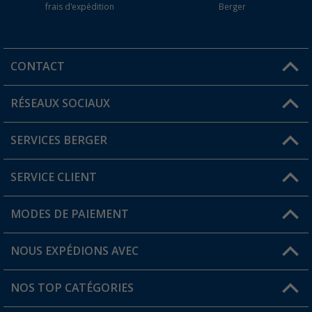
frais d'expédition
Berger
CONTACT
RÉSEAUX SOCIAUX
Une question ?
SERVICES BERGER
Trouver une magasin
SERVICE CLIENT
Devenir revendeur
Mon compte
MODES DE PAIEMENT
FAQ et contact
Favoris
Informations sur l'expédition
NOUS EXPÉDIONS AVEC
Carte de fidélité Berger
Retour de marchandises
NOS TOP CATÉGORIES
Statut de la commande