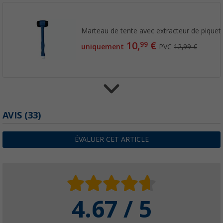
Marteau de tente avec extracteur de piquet
10,
€
99
uniquement
PVC
12,99 €
AVIS
(33)
Spray d'imprégnation pour tente 500 ml Ber
9,
€
99
uniquement
PVC
10,99 €
19,
€ / 
98
ÉVALUER CET ARTICLE
Arceaux en fibre de verre 8 mm Berger
4.67 / 5
14,
€
99
uniquement
PVC
24,99 €