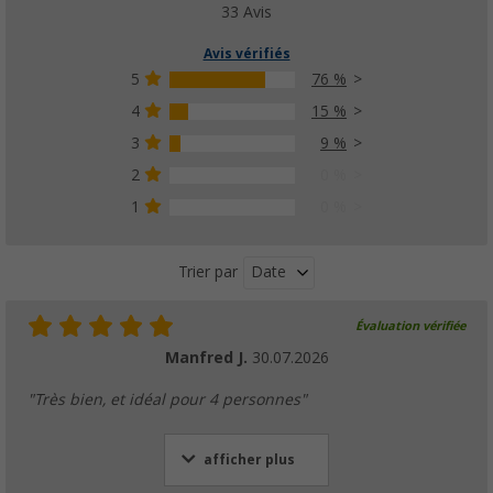
33 Avis
Autres versions disponibles
Avis vérifiés
5
76 %
4
15 %
Piquets de tente, 22 cm lot de 10, acier Ber
3
9 %
13,
€
99
uniquement
PVC
15,99 €
2
0 %
1
0 %
Autres versions disponibles
Date
Trier par
Évaluation vérifiée
Manfred J.
30.07.2026
"Très bien, et idéal pour 4 personnes"
afficher plus