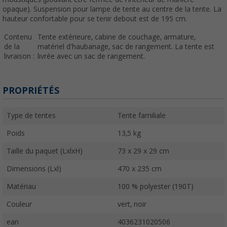
opaque). Suspension pour lampe de tente au centre de la tente. La
hauteur confortable pour se tenir debout est de 195 cm.
Contenu
Tente extérieure, cabine de couchage, armature,
de la
matériel d'haubanage, sac de rangement. La tente est
livraison :
livrée avec un sac de rangement.
PROPRIÉTÉS
Type de tentes
Tente familiale
Poids
13,5 kg
Taille du paquet (LxlxH)
73 x 29 x 29 cm
Dimensions (Lxl)
470 x 235 cm
Matériau
100 % polyester (190T)
Couleur
vert, noir
ean
4036231020506