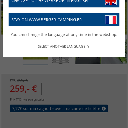
CHANGE TO THE WEBSHOP IN ENGLISH
STAY ON WWW.BERGER-CAMPING.FR
You can change the language at any time in the webshop.
SELECT ANOTHER LANGUAGE
PVC
269,- €
259,- €
Prix TTC
livraison gratuite
7,77
€ sur ma cagnotte avec ma carte de fidélité