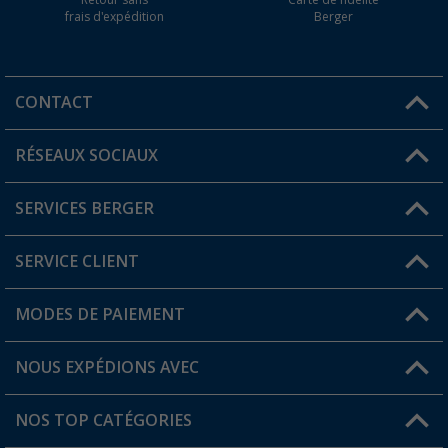
frais d'expédition
Berger
CONTACT
RÉSEAUX SOCIAUX
Une question ?
SERVICES BERGER
Trouver une magasin
SERVICE CLIENT
Devenir revendeur
Mon compte
MODES DE PAIEMENT
FAQ et contact
Favoris
Informations sur l'expédition
NOUS EXPÉDIONS AVEC
Carte de fidélité Berger
Retour de marchandises
NOS TOP CATÉGORIES
Statut de la commande