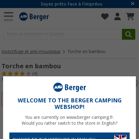
Soyez prêts face à l'imprévu
Insectifuge et anti-moustique
Torche en bambou
Torche en bambou
(4)
N° d'art : 442560
-50%
WELCOME TO THE BERGER CAMPING
WEBSHOP!
You are currently on www.berger-camping.fr.
Would you rather switch to the store in English?