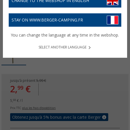
CHANGE TO THE WEBSHOP IN ENGLISH
STAY ON WWW.BERGER-CAMPING.FR
You can change the language at any time in the webshop.
SELECT ANOTHER LANGUAGE
jusqu'à présent
5,99 €
2,
€
99
5,
€ / l
98
Prix TTC
plus les frais d'expédition
Obtenez jusqu'à 5% bonus avec la carte Berger