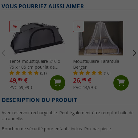
VOUS POURRIEZ AUSSI AIMER
%
%
Tente moustiquaire 210 x
Moustiquaire Tarantula
75 x 105 cm pour lit de
Berger
camp gris Berger
(51)
(16)
49,
€
26,
€
99
99
PVC 69,99 €
PVC 44,99 €
DESCRIPTION DU PRODUIT
Avec réservoir rechargeable. Peut également être rempli d'huile de
citronnelle.
Bouchon de sécurité pour enfants inclus. Prix par pièce.