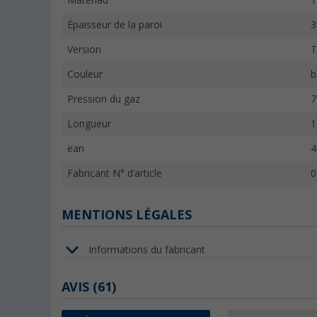
Matériau
T
Épaisseur de la paroi
Version
T
Couleur
b
Pression du gaz
7
Longueur
1
ean
4
Fabricant N° d'article
0
MENTIONS LÉGALES
Informations du fabricant
AVIS
(61)