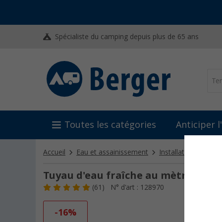
Spécialiste du camping depuis plus de 65 ans
Toutes les catégories
Anticiper 
Accueil
Eau et assainissement
Installation d'eau
Tuyau d'eau fraîche au mètre Fawo
(61)
N° d'art : 128970
-16%