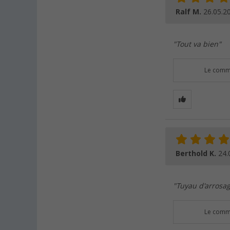
Ralf M.
26.05.2
"Tout va bien"
Le comme
Berthold K.
24.
"Tuyau d'arrosag
Le comme