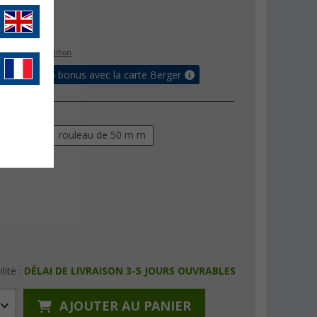
€
s les frais d'expédition
 jusqu'à 5% bonus avec la carte Berger
au mètre
rouleau de 50 m m
lité :
DÉLAI DE LIVRAISON 3-5 JOURS OUVRABLES
AJOUTER AU PANIER