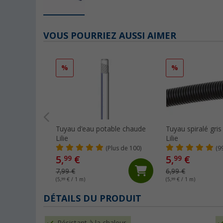
VOUS POURRIEZ AUSSI AIMER
%
%
Tuyau d'eau potable chaude
Tuyau spiralé gr
Lilie
Lilie
(Plus de 100)
(9
5,
€
5,
€
99
99
7,99 €
6,99 €
(5,
99
€ / 1 m)
(5,
99
€ / 1 m)
DÉTAILS DU PRODUIT