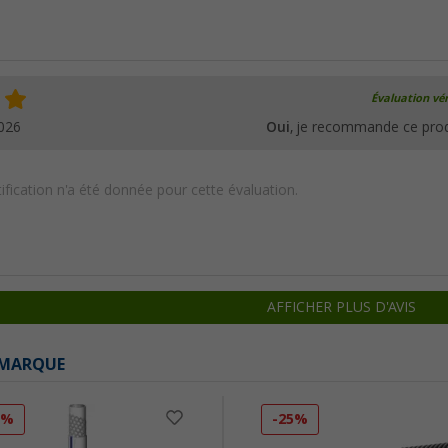
Évaluation vér
026
Oui
, je recommande ce prod
ification n'a été donnée pour cette évaluation.
AFFICHER PLUS D'AVIS
 MARQUE
5%
-25%