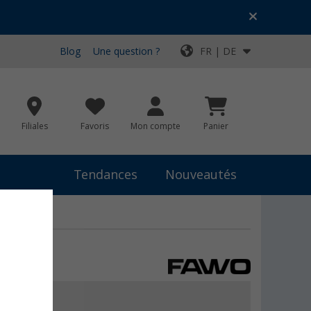
Blog
Une question ?
FR | DE
Filiales
Favoris
Mon compte
Panier
Tendances
Nouveautés
résent
5,99 €