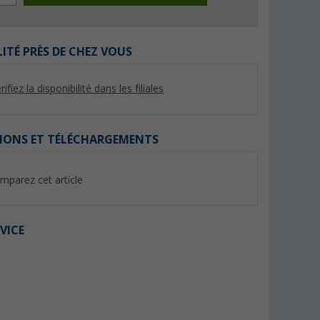
LITÉ PRÈS DE CHEZ VOUS
rifiez la disponibilité dans les filiales
IONS ET TÉLÉCHARGEMENTS
mparez cet article
 ø 10mm
Collier de serrage W4 12-22
Lilie Tuyau d'eau p
mm Lilie
Native eau froide 
intérieur 10 mm ma
(7)
(2)
au mètre
VICE
3,
€
99
1,
€
99
(3,
99
€ / 1 m)