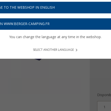
4,
99
E TO THE WEBSHOP IN ENGLISH
4,
€ / m
99
Prix TTC
plu
ON WWW.BERGER-CAMPING.FR
Obtenez
You can change the language at any time in the webshop.
Version
Tissu 
SELECT ANOTHER LANGUAGE
Disponibi
1