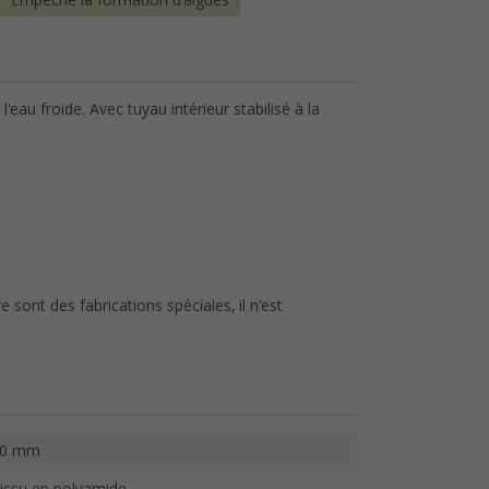
Empêche la formation d'algues
eau froide. Avec tuyau intérieur stabilisé à la
ont des fabrications spéciales, il n'est
10 mm