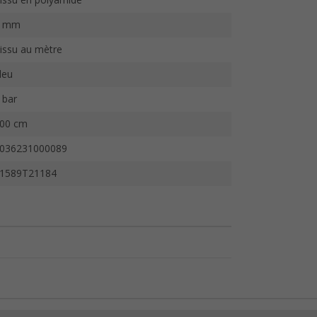
issu en polyamide
3 mm
issu au mètre
leu
 bar
00 cm
036231000089
1589T21184