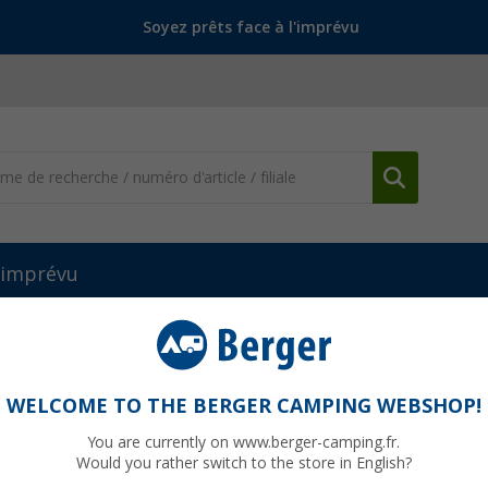
Soyez prêts face à l'imprévu
l'imprévu
Tuyauterie
Tuyau d'eau fraîche Fawo
WELCOME TO THE BERGER CAMPING WEBSHOP!
You are currently on www.berger-camping.fr.
Would you rather switch to the store in English?
jusqu'à p