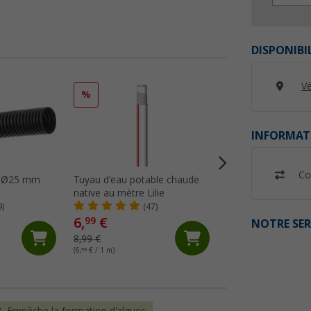
DISPONIBI
Vé
%
%
INFORMAT
Co
is Ø25 mm
Tuyau d'eau potable chaude
Tuyau d’arrosage
native au mètre Lilie
transparent Lilie
9)
(47)
(82)
6,
€
3,
€
99
99
NOTRE SER
8,99 €
4,99 €
(6,
99
€ / 1 m)
(3,
99
€ / 1 m)