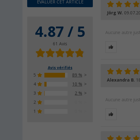
ÉVALUER CET ARTICLE
Jörg W.
09.07.2
4.87 / 5
Aucune autre just
61 Avis
Avis vérifiés
5
89 %
Alexandra B.
1
4
10 %
3
2 %
Aucune autre just
2
0 %
1
0 %