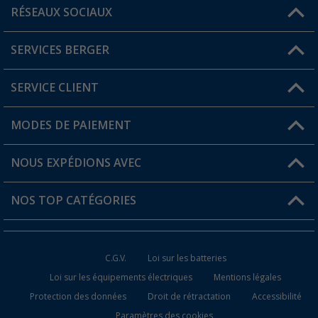
RÉSEAUX SOCIAUX
Une question ?
SERVICES BERGER
Trouver une magasin
SERVICE CLIENT
Devenir revendeur
Mon compte
MODES DE PAIEMENT
FAQ et contact
Favoris
Informations sur l'expédition
NOUS EXPÉDIONS AVEC
Carte de fidélité Berger
Retour de marchandises
NOS TOP CATÉGORIES
Statut de la commande
Accessoires caravanes et camping-cars
Devenir revendeur
C.G.V.
Loi sur les batteries
Accessoires de cuisine de camping
Loi sur les équipements électriques
Mentions légales
Protection des données
Droit de rétractation
Accessibilité
Meubles de camping
Paramètres des cookies