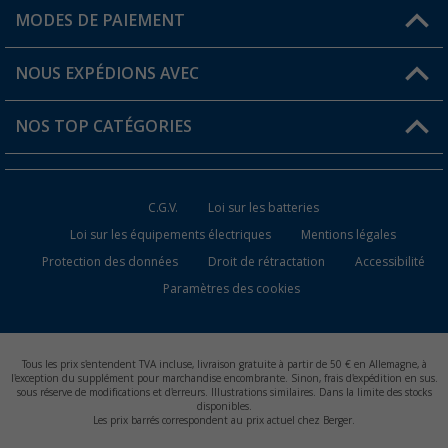
Mon compte
MODES DE PAIEMENT
FAQ et contact
Favoris
Informations sur l'expédition
NOUS EXPÉDIONS AVEC
Carte de fidélité Berger
Retour de marchandises
NOS TOP CATÉGORIES
Statut de la commande
Accessoires caravanes et camping-cars
Devenir revendeur
C.G.V.
Loi sur les batteries
Accessoires de cuisine de camping
Loi sur les équipements électriques
Mentions légales
Protection des données
Droit de rétractation
Accessibilité
Meubles de camping
Paramètres des cookies
Toilettes de camping
Batteries et chargeurs
Tous les prix s'entendent TVA incluse, livraison gratuite à partir de 50 € en Allemagne, à
l'exception du supplément pour marchandise encombrante. Sinon, frais d'expédition en sus.
sous réserve de modifications et d'erreurs. Illustrations similaires. Dans la limite des stocks
disponibles.
Les prix barrés correspondent au prix actuel chez Berger.