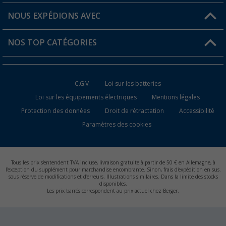
Favoris
Informations sur l'expédition
NOUS EXPÉDIONS AVEC
Carte de fidélité Berger
Retour de marchandises
NOS TOP CATÉGORIES
Statut de la commande
Accessoires caravanes et camping-cars
Devenir revendeur
C.G.V.
Loi sur les batteries
Accessoires de cuisine de camping
Loi sur les équipements électriques
Mentions légales
Protection des données
Droit de rétractation
Accessibilité
Meubles de camping
Paramètres des cookies
Toilettes de camping
Batteries et chargeurs
Tous les prix s'entendent TVA incluse, livraison gratuite à partir de 50 € en Allemagne, à
l'exception du supplément pour marchandise encombrante. Sinon, frais d'expédition en sus.
sous réserve de modifications et d'erreurs. Illustrations similaires. Dans la limite des stocks
disponibles.
Les prix barrés correspondent au prix actuel chez Berger.