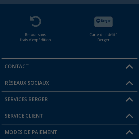
Retour sans
Carte de fidélité
frais d'expédition
Berger
CONTACT
RÉSEAUX SOCIAUX
Une question ?
SERVICES BERGER
Trouver une magasin
SERVICE CLIENT
Devenir revendeur
Mon compte
MODES DE PAIEMENT
FAQ et contact