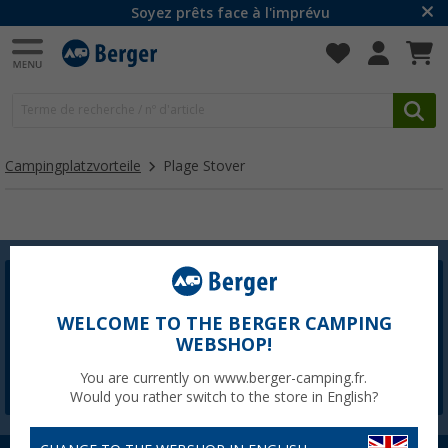
Soyez prêts face à l'imprévu
Campingplatzvorteile
Plage Stover
Newsletter Berger
L'inscription à la newsletter n'est actuellement pas
WELCOME TO THE BERGER CAMPING
disponible. Nous corrigerons le problème dès que
WEBSHOP!
possible.
You are currently on www.berger-camping.fr.
Would you rather switch to the store in English?