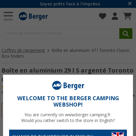
Soyez prêts face à l'imprévu
Coffres de rangement
Boîte en aluminium 47 l Toronto Classic
Box Enders
Boîte en aluminium 29 l S argenté Toronto
Classic Box Enders
(52)
N° d'art : 816117
WELCOME TO THE BERGER CAMPING
WEBSHOP!
-25%
You are currently on www.berger-camping.fr.
Would you rather switch to the store in English?