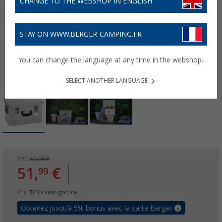
CHANGE TO THE WEBSHOP IN ENGLISH
STAY ON WWW.BERGER-CAMPING.FR
You can change the language at any time in the webshop.
SELECT ANOTHER LANGUAGE
PVC
69,90 €
51,
€
99
Prix TTC
livraison gratuite
Obtenez jusqu'à 5% bonus avec la carte Berger