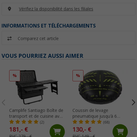
Vérifiez la disponibilité dans les filiales
INFORMATIONS ET TÉLÉCHARGEMENTS
Comparez cet article
VOUS POURRIEZ AUSSI AIMER
%
%
Camplife Santiago Boîte de
Coussin de levage
transport et de cuisine avec
pneumatique jusqu'à 6
table latérale séparée
tonnes et jusqu'à 305 mm
(2)
(68)
de largeur de pneu Camper
181,- €
130,- €
Flat-Jack
PVC 279,- €
PVC 149,- €