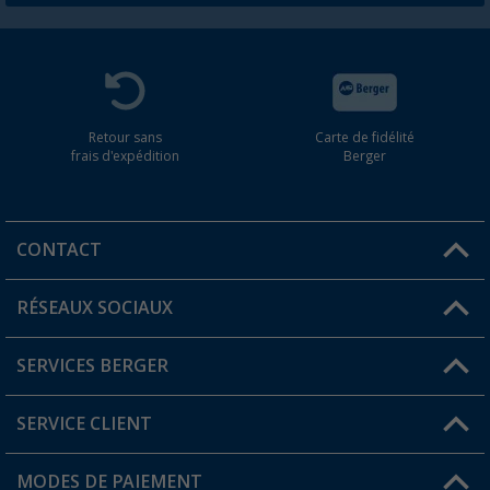
Retour sans
Carte de fidélité
frais d'expédition
Berger
CONTACT
RÉSEAUX SOCIAUX
Une question ?
SERVICES BERGER
Trouver une magasin
SERVICE CLIENT
Devenir revendeur
Mon compte
MODES DE PAIEMENT
FAQ et contact