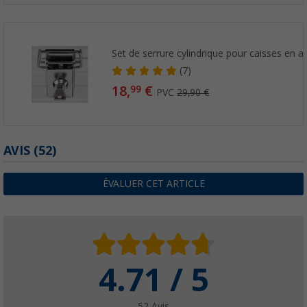
Set de serrure cylindrique pour caisses en 
(7)
18,
€
99
PVC
29,90 €
AVIS
(52)
ÉVALUER CET ARTICLE
4.71 / 5
52 Avis