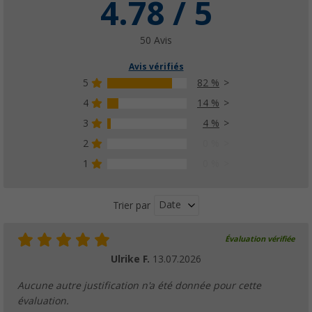
4.78 / 5
50 Avis
Avis vérifiés
5
82 %
4
14 %
3
4 %
2
0 %
1
0 %
Date
Trier par
Évaluation vérifiée
Ulrike F.
13.07.2026
Aucune autre justification n'a été donnée pour cette
évaluation.