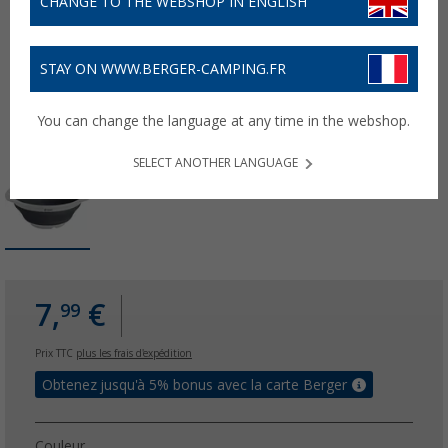
CHANGE TO THE WEBSHOP IN ENGLISH
STAY ON WWW.BERGER-CAMPING.FR
You can change the language at any time in the webshop.
SELECT ANOTHER LANGUAGE
7,
€
99
Prix TTC
plus les frais d'expédition
Obtenez jusqu'à 5% bonus avec la carte Berger
Couleur