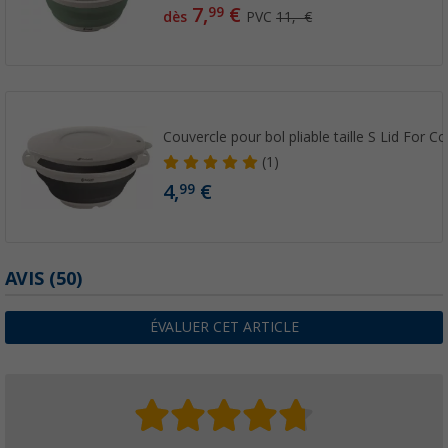
7,
€
99
dès
PVC
11,- €
Couvercle pour bol pliable taille S Lid For C
(1)
4,
€
99
AVIS
(50)
ÉVALUER CET ARTICLE