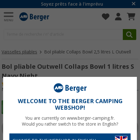
Soyez prêts face à l'imprévu
Vaisselles pliables
Bol pliable Collaps Bowl 2,5 litres L Outwell
Bol pliable Outwell Collaps Bowl 1 litres S
Navy Night
(50)
N° d'art : 497860
WELCOME TO THE BERGER CAMPING
WEBSHOP!
You are currently on www.berger-camping.fr.
Would you rather switch to the store in English?