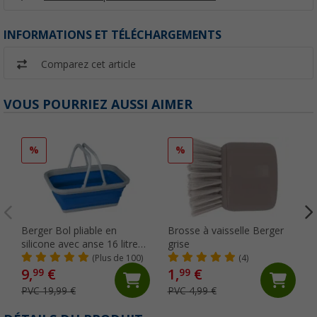
INFORMATIONS ET TÉLÉCHARGEMENTS
Comparez cet article
VOUS POURRIEZ AUSSI AIMER
%
%
Berger Bol pliable en
Brosse à vaisselle Berger
silicone avec anse 16 litres
grise
nouveau
(Plus de 100)
(4)
9,
€
1,
€
99
99
PVC 19,99 €
PVC 4,99 €