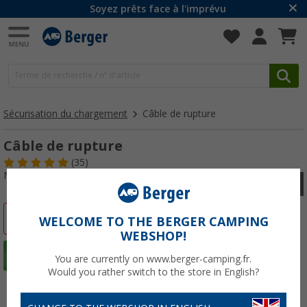
Soyez prêts face à l'imprévu
Sécurisation du chargement
Câble de rupture
Câble de rupture
(35)
N° d'art : 150470
-63%
WELCOME TO THE BERGER CAMPING
WEBSHOP!
You are currently on www.berger-camping.fr.
Would you rather switch to the store in English?