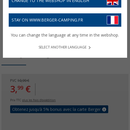
CHANGE TO THE WEBSHOP IN ENGLISH
STAY ON WWW.BERGER-CAMPING.FR
You can change the language at any time in the webshop.
SELECT ANOTHER LANGUAGE
PVC
10,99 €
3,
€
99
Prix TTC
plus les frais d'expédition
Obtenez jusqu'à 5% bonus avec la carte Berger