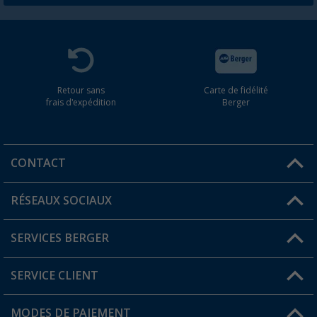
Retour sans
Carte de fidélité
frais d'expédition
Berger
CONTACT
RÉSEAUX SOCIAUX
Une question ?
SERVICES BERGER
Trouver une magasin
SERVICE CLIENT
Devenir revendeur
Mon compte
MODES DE PAIEMENT
FAQ et contact