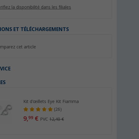
rifiez la disponibilité dans les filiales
IONS ET TÉLÉCHARGEMENTS
%
mparez cet article
VICE
ES
sement
Confurn R-EVOLUTION
Sabot de roue avec 
inium 2-en-
Système de fermeture Push
Berger
 50 x 50 cm
Lock carré noir
(1)
(35)
Kit d'œillets Eye Kit Fiamma
19,
€
99
9,
€
99
(26)
PVC 29,99 €
9,
€
99
PVC
12,40 €