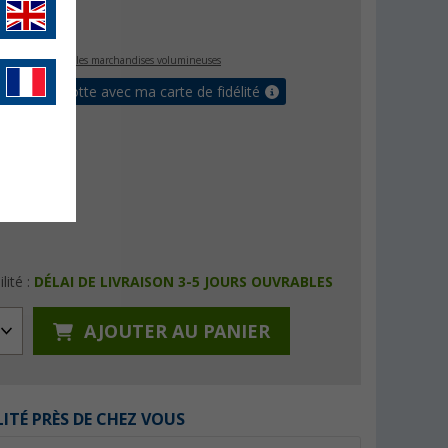
,
€
99
rais de port pour les marchandises volumineuses
ur ma cagnotte avec ma carte de fidélité
lité :
DÉLAI DE LIVRAISON 3-5 JOURS OUVRABLES
AJOUTER AU PANIER
LITÉ PRÈS DE CHEZ VOUS