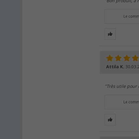
"Bon produit, à r
Le comme
Attila K.
30.03.
"Très utile pour 
Le comme