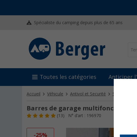
Spécialiste du camping depuis plus de 65 ans
Toutes les catégories
Anticiper 
Accueil
Véhicule
Antivol et Securité
Sécurisatio
Barres de garage multifonctions 
(13)
N° d'art : 196970
-25%