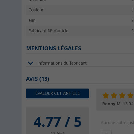
Couleur
a
ean
8
Fabricant N° d'article
9
MENTIONS LÉGALES
Informations du fabricant
AVIS
(13)
ÉVALUER CET ARTICLE
Ronny M.
13.04
4.77 / 5
Aucune autre just
13 Avis