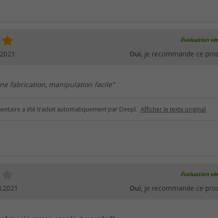
Évaluation vér
.2021
Oui
, je recommande ce prod
nne fabrication, manipulation facile"
ntaire a été traduit automatiquement par Deepl.
Afficher le texte original
Évaluation vér
4.2021
Oui
, je recommande ce prod