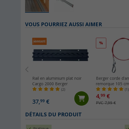
VOUS POURRIEZ AUSSI AIMER
%
Rail en aluminium plat noir
Berger corde d'a
Cargo 2000 Berger
remorque 105 cm
(2)
(1)
4,
€
99
37,
€
99
PVC 7,99 €
DÉTAILS DU PRODUIT
Pratique