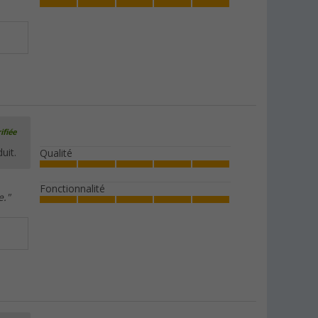
ifiée
uit.
Qualité
Fonctionnalité
e."