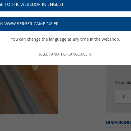
108
E TO THE WEBSHOP IN ENGLISH
Prix TTC
+ f
ON WWW.BERGER-CAMPING.FR
3,27
€ s
You can change the language at any time in the webshop.
SELECT ANOTHER LANGUAGE
Disponibi
1
DISPONIBI