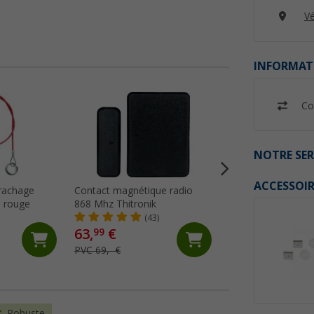
Vé
INFORMAT
%
Co
NOTRE SER
ACCESSOIR
rrachage
Contact magnétique radio
Panneau d'avertis
 rouge
868 Mhz Thitronik
réversible en alum
1 Italie / Espagne
(43)
(73)
IWH
63,
€
34,
€
99
99
PVC 69,- €
PVC 48,99 €
Robuste