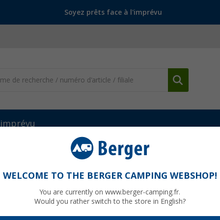
Soyez prêts face à l'imprévu
l'imprévu
n du chargement
Barres de garage multifonctions Fiamma
Fiamma
WELCOME TO THE BERGER CAMPING WEBSHOP!
You are currently on www.berger-camping.fr.
Would you rather switch to the store in English?
PVC
146,-