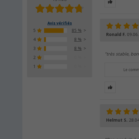
Avis vérifiés
5
85 %
Ronald F.
09.06
4
8 %
3
8 %
"très stable, bo
2
0 %
1
0 %
Le comme
Helmut S.
28.0