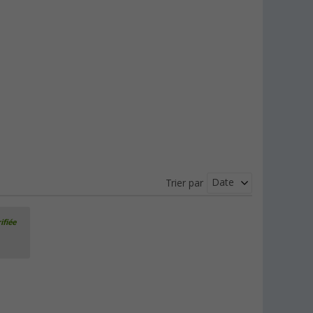
Date
Trier par
ifiée