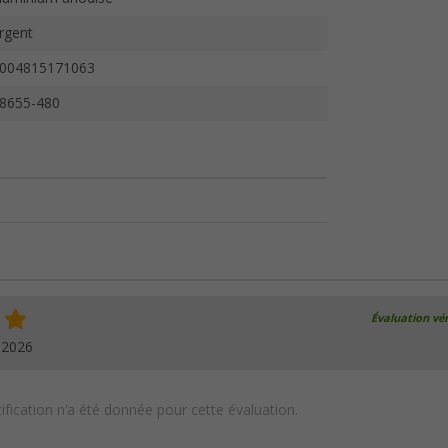
rgent
004815171063
8655-480
Évaluation vér
.2026
ification n'a été donnée pour cette évaluation.