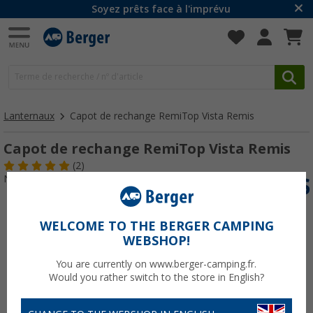
Soyez prêts face à l'imprévu
Lanternaux
Capot de rechange RemiTop Vista Remis
Capot de rechange RemiTop Vista Remis
(2)
N° d'art : 247420
WELCOME TO THE BERGER CAMPING
WEBSHOP!
You are currently on www.berger-camping.fr.
Would you rather switch to the store in English?