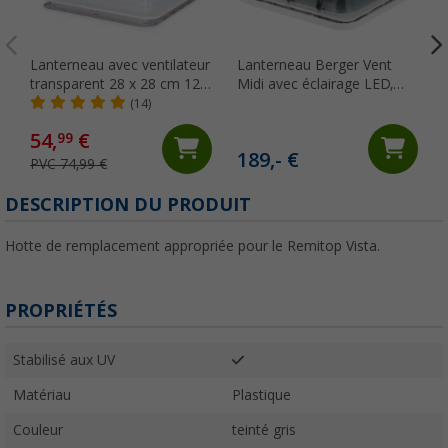
Lanterneau avec ventilateur
Lanterneau Berger Vent
transparent 28 x 28 cm 12
Midi avec éclairage LED,
V Turbo Vent Berger
moustiquaire et store
(14)
occultant, 50 x 50 cm
54,
€
99
189,- €
PVC 74,99 €
(
DESCRIPTION DU PRODUIT
Hotte de remplacement appropriée pour le Remitop Vista.
PROPRIÉTÉS
Stabilisé aux UV
Matériau
Plastique
Couleur
teinté gris