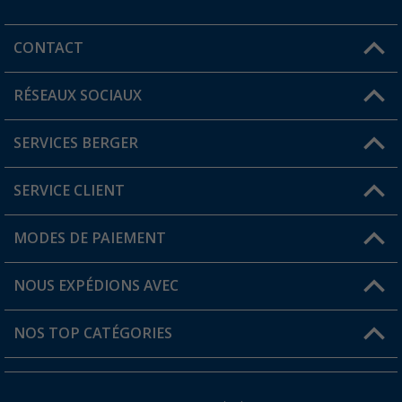
CONTACT
RÉSEAUX SOCIAUX
Une question ?
SERVICES BERGER
Trouver une magasin
SERVICE CLIENT
Devenir revendeur
Mon compte
MODES DE PAIEMENT
FAQ et contact
Favoris
Informations sur l'expédition
NOUS EXPÉDIONS AVEC
Carte de fidélité Berger
Retour de marchandises
NOS TOP CATÉGORIES
Statut de la commande
Accessoires caravanes et camping-cars
Devenir revendeur