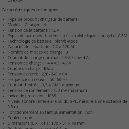
LiFePO4
Caractéristiques techniques
Type de produit : chargeur de batterie
Modèle : Charger U4
Tension de la batterie : 12 V
Types de batteries : batteries à électrolyte liquide, au gel et AGM
Technologie de batterie : plomb-acide
Capacité de la batterie : 1,2 à 120 Ah
Nombre de modes de charge : 3
Courant de charge nominal : 0,8 A / env. 4 A
Tension de charge : 14,4 V / 14,7 V
Courbe de charge : IUoU
Tension d'entrée : 220–240 V CA
Fréquence du réseau : 50–60 Hz
Courant d'entrée : 0,7 A RMS maximum
Tension de ronflement : 150 mV maximum
Indice de protection : IP65
Niveau sonore : inférieur à 50 dB SPL, mesuré à une distance de
0,5 m
Fonctionnement en tant qu'alimentation : non
Couleur : noir
Dimensions (L x l x H) : 170 x 61 x 40 mm
Poids du produit : environ 0,6 kg