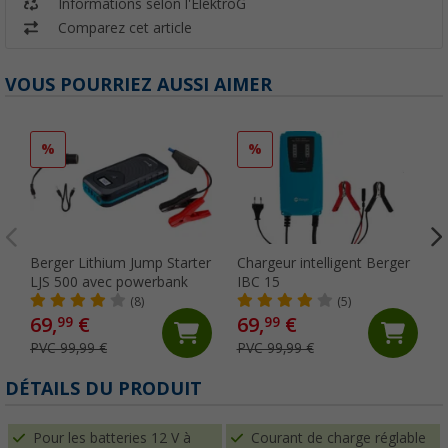
Informations selon l'ElektroG
Comparez cet article
VOUS POURRIEZ AUSSI AIMER
%
%
Berger Lithium Jump Starter
Chargeur intelligent Berger
LJS 500 avec powerbank
IBC 15
(8)
(5)
69,
€
69,
€
99
99
PVC 99,99 €
PVC 99,99 €
DÉTAILS DU PRODUIT
Pour les batteries 12 V à
Courant de charge réglable