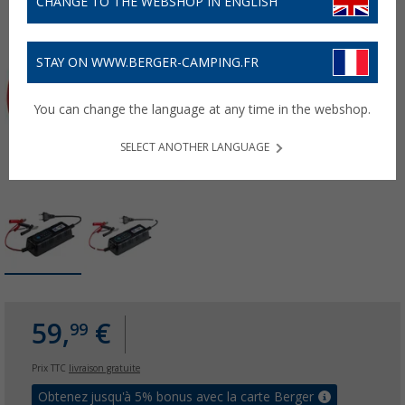
CHANGE TO THE WEBSHOP IN ENGLISH
STAY ON WWW.BERGER-CAMPING.FR
You can change the language at any time in the webshop.
SELECT ANOTHER LANGUAGE
59,
€
99
Prix TTC
livraison gratuite
Obtenez jusqu'à 5% bonus avec la carte Berger