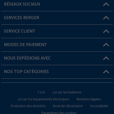
RÉSEAUX SOCIAUX
Une question ?
SERVICES BERGER
Trouver une magasin
SERVICE CLIENT
Devenir revendeur
Mon compte
MODES DE PAIEMENT
FAQ et contact
Favoris
Informations sur l'expédition
NOUS EXPÉDIONS AVEC
Carte de fidélité Berger
Retour de marchandises
NOS TOP CATÉGORIES
Statut de la commande
Accessoires caravanes et camping-cars
Devenir revendeur
C.G.V.
Loi sur les batteries
Accessoires de cuisine de camping
Loi sur les équipements électriques
Mentions légales
Protection des données
Droit de rétractation
Accessibilité
Meubles de camping
Paramètres des cookies