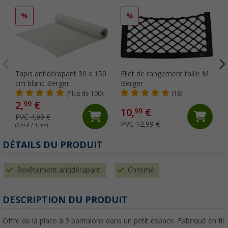
%
%
Tapis antidérapant 30 x 150
Filet de rangement taille M
cm blanc Berger
Berger
(Plus de 100)
(18)
2,
€
99
10,
€
99
PVC 4,99 €
PVC 12,99 €
(6,
64
€ / 1 m²)
DÉTAILS DU PRODUIT
Revêtement antidérapant
Chromé
DESCRIPTION DU PRODUIT
Offre de la place à 3 pantalons dans un petit espace. Fabriqué en fil