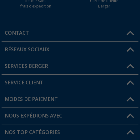
Retour sans
Carte de fidélité
frais d'expédition
Berger
CONTACT
RÉSEAUX SOCIAUX
Une question ?
SERVICES BERGER
Trouver une magasin
SERVICE CLIENT
Devenir revendeur
Mon compte
MODES DE PAIEMENT
FAQ et contact
Favoris
Informations sur l'expédition
NOUS EXPÉDIONS AVEC
Carte de fidélité Berger
Retour de marchandises
NOS TOP CATÉGORIES