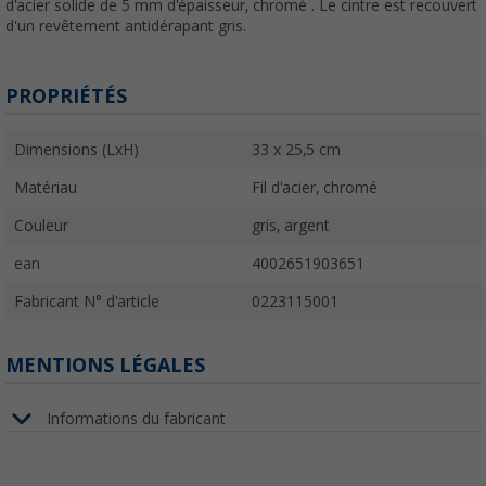
d'acier solide de 5 mm d'épaisseur, chromé . Le cintre est recouvert
d'un revêtement antidérapant gris.
PROPRIÉTÉS
Dimensions (LxH)
33 x 25,5 cm
Matériau
Fil d'acier, chromé
Couleur
gris, argent
ean
4002651903651
Fabricant N° d'article
0223115001
MENTIONS LÉGALES
Informations du fabricant