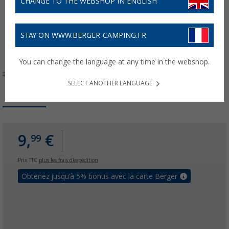
CHANGE TO THE WEBSHOP IN ENGLISH
STAY ON WWW.BERGER-CAMPING.FR
You can change the language at any time in the webshop.
SELECT ANOTHER LANGUAGE
9,
€
99
Prix TTC
plus les frais d'expédition
Obtenez jusqu'à 5% bonus avec la carte Berger