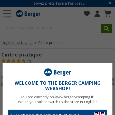
Soyez prêts face à l'imprévu
Linge et nettoyage
Cintre pratique
Cintre pratique
(9)
N° d'art : 422260
WELCOME TO THE BERGER CAMPING
WEBSHOP!
You are currently on www.berger-camping.fr.
Would you rather switch to the store in English?