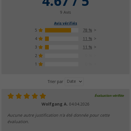
4.67 / 5
9 Avis
Avis vérifiés
5
78 %
4
11 %
3
11 %
2
0 %
1
0 %
Date
Trier par
Évaluation vérifiée
Wolfgang A.
04.04.2026
Aucune autre justification n'a été donnée pour cette
évaluation.