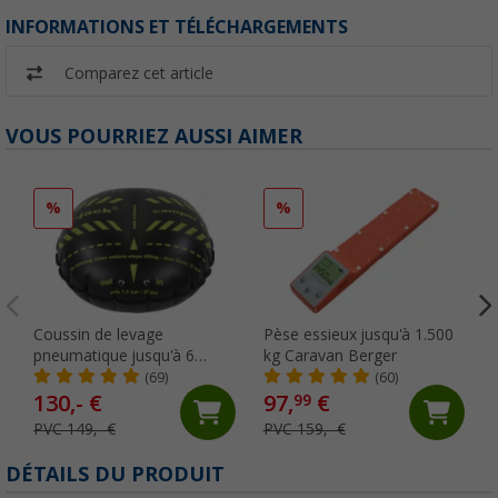
INFORMATIONS ET TÉLÉCHARGEMENTS
Comparez cet article
VOUS POURRIEZ AUSSI AIMER
%
%
Coussin de levage
Pèse essieux jusqu'à 1.500
pneumatique jusqu'à 6
kg Caravan Berger
tonnes et jusqu'à 305 mm
(69)
(60)
de largeur de pneu Camper
130,- €
97,
€
99
Flat-Jack
PVC 149,- €
PVC 159,- €
DÉTAILS DU PRODUIT