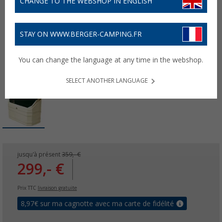
CHANGE TO THE WEBSHOP IN ENGLISH
STAY ON WWW.BERGER-CAMPING.FR
You can change the language at any time in the webshop.
SELECT ANOTHER LANGUAGE
jusqu'à présent
359,- €
299,- €
Prix TTC
livraison gratuite
8,97
€ sur ma cagnotte avec ma carte de fidélité