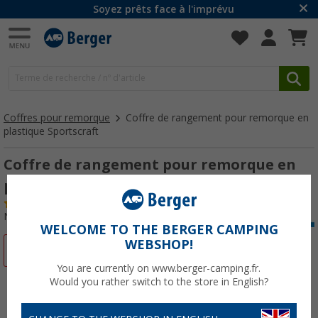
Soyez prêts face à l'imprévu
Coffres pour remorque
Coffre de rangement pour remorque en
plastique Sportscraft
Coffre de rangement pour remorque en
plastique Sportscraft
(13)
N° d'art : 150190
WELCOME TO THE BERGER CAMPING
WEBSHOP!
-16%
You are currently on www.berger-camping.fr.
Would you rather switch to the store in English?