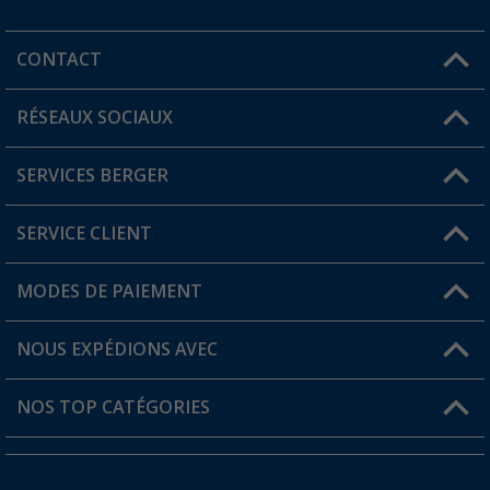
CONTACT
RÉSEAUX SOCIAUX
Une question ?
SERVICES BERGER
Trouver une magasin
SERVICE CLIENT
Devenir revendeur
Mon compte
MODES DE PAIEMENT
FAQ et contact
Favoris
Informations sur l'expédition
NOUS EXPÉDIONS AVEC
Carte de fidélité Berger
Retour de marchandises
NOS TOP CATÉGORIES
Statut de la commande
Accessoires caravanes et camping-cars
Devenir revendeur