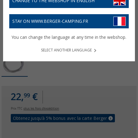
CHANGE TO THE WEBSHOP IN ENGLISH
STAY ON WWW.BERGER-CAMPING.FR
You can change the language at any time in the webshop.
SELECT ANOTHER LANGUAGE
22,
€
99
Prix TTC
plus les frais d'expédition
Obtenez jusqu'à 5% bonus avec la carte Berger