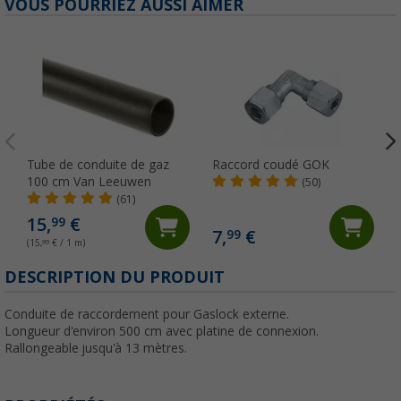
VOUS POURRIEZ AUSSI AIMER
Tube de conduite de gaz
Raccord coudé GOK
100 cm Van Leeuwen
(50)
(61)
15,
€
99
7,
€
99
(15,
99
€ / 1 m)
DESCRIPTION DU PRODUIT
Conduite de raccordement pour Gaslock externe.
Longueur d'environ 500 cm avec platine de connexion.
Rallongeable jusqu'à 13 mètres.