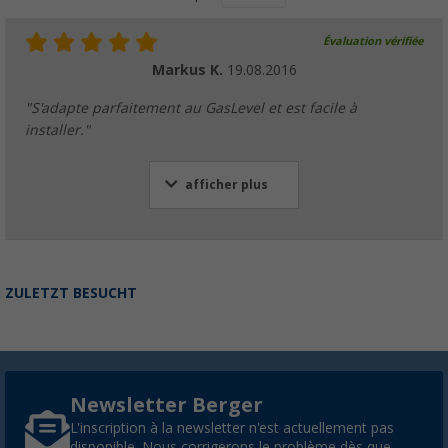
Évaluation vérifiée
Markus K.
19.08.2016
"S'adapte parfaitement au GasLevel et est facile à
installer."
afficher plus
ZULETZT BESUCHT
Newsletter Berger
L'inscription à la newsletter n'est actuellement pas
disponible. Nous corrigerons le problème dès que