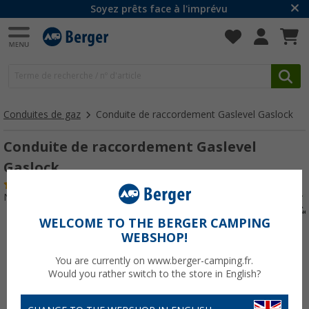
Soyez prêts face à l'imprévu
Conduites de gaz
Conduite de raccordement Gaslevel Gaslock
Conduite de raccordement Gaslevel
Gaslock
(1)
N° d'art : 228460
WELCOME TO THE BERGER CAMPING
WEBSHOP!
You are currently on www.berger-camping.fr.
Would you rather switch to the store in English?