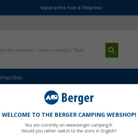
Soyez prêts face à l'imprévu
l'imprévu
Consoles pivotantes
Console tournante Fiat Ducato 230, Boxer, J
WELCOME TO THE BERGER CAMPING WEBSHOP!
You are currently on www.berger-camping.fr.
Would you rather switch to the store in English?
PVC
369,-