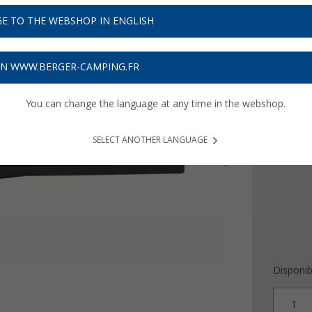
300,
E TO THE WEBSHOP IN ENGLISH
Prix TTC
liv
9,00
€ s
ON WWW.BERGER-CAMPING.FR
Modèle
You can change the language at any time in the webshop.
pour le
pour t
SELECT ANOTHER LANGUAGE
Disponibi
1