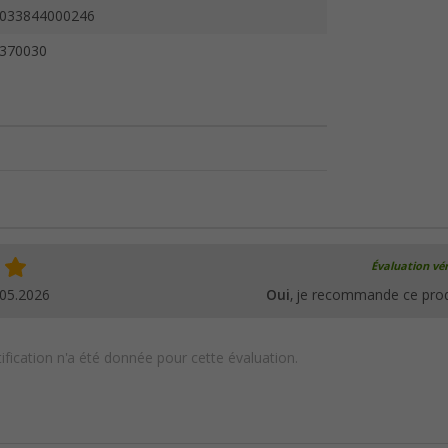
033844000246
370030
Évaluation vér
.05.2026
Oui
, je recommande ce prod
ification n'a été donnée pour cette évaluation.