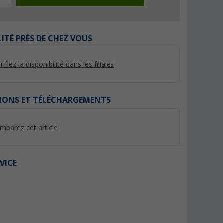
LITÉ PRÈS DE CHEZ VOUS
rifiez la disponibilité dans les filiales
%
%
IONS ET TÉLÉCHARGEMENTS
mparez cet article
ge
Housses de siège pour
Caisson de siège pl
0 mm
camping-car Bremer série C 2
(12)
pièces pour Fiat Ducato /
(5)
Jumper / Boxer brun/beige
169,- €
224,- €
VICE
PVC 199,- €
PVC 289,- €