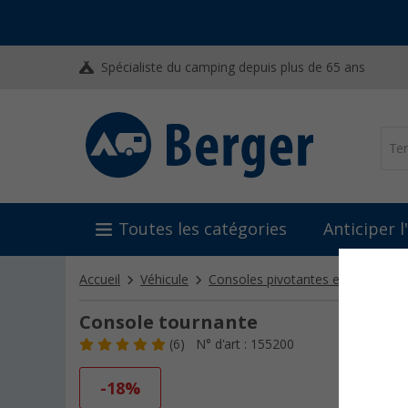
Spécialiste du camping depuis plus de 65 ans
Toutes les catégories
Anticiper 
Accueil
Véhicule
Consoles pivotantes et sièges
Console tournante
(6)
N° d'art : 155200
-18%