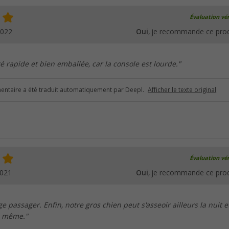
Évaluation vér
2022
Oui
, je recommande ce prod
té rapide et bien emballée, car la console est lourde."
ntaire a été traduit automatiquement par Deepl.
Afficher le texte original
Évaluation vér
2021
Oui
, je recommande ce prod
e passager. Enfin, notre gros chien peut s'asseoir ailleurs la nuit e
d même."