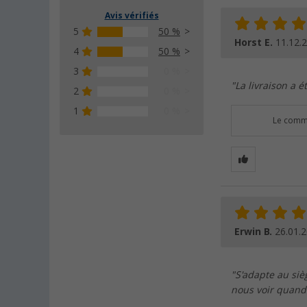
Avis vérifiés
5
50 %
Horst E.
11.12.
4
50 %
3
0 %
"La livraison a é
2
0 %
1
0 %
Le comme
Erwin B.
26.01.
"S'adapte au sièg
nous voir quan