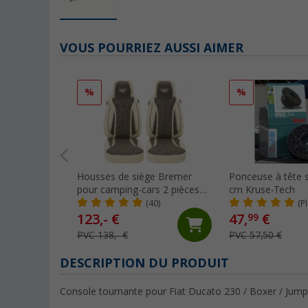
VOUS POURRIEZ AUSSI AIMER
%
%
Housses de siège Bremer
Ponceuse à tête 
pour camping-cars 2 pièces
cm Kruse-Tech
pour Ducato / Jumper / Boxer
(40)
(P
beige/brun
123,- €
47,
€
99
PVC 138,- €
PVC 57,50 €
DESCRIPTION DU PRODUIT
Console tournante pour Fiat Ducato 230 / Boxer / Jum