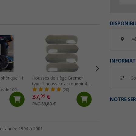
DISPONIBI
Vé
INFORMAT
Co
sphérique 11
Housses de siège Bremer
AL-KO Écrou de ti
type 1 housse d'accoudoir 4
métallique env. 2
pièces pour Ducato / Boxer /
lus de 100)
(20)
(87)
Jumper beige
37,
€
17,
€
99
99
NOTRE SER
PVC 39,80 €
PVC 19,95 €
per année 1994 à 2001