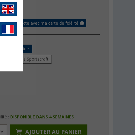
- €
raison gratuite
ur ma cagnotte avec ma carte de fidélité
 siège d'origine
ous les sièges Sportscraft
lité :
DISPONIBLE DANS 4 SEMAINES
AJOUTER AU PANIER