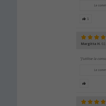
Le comme
Margitta H.
02
"J'utilise la co
Le comme