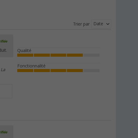
Date
Trier par
ifiée
uit.
Qualité
Fonctionnalité
 La
ifiée