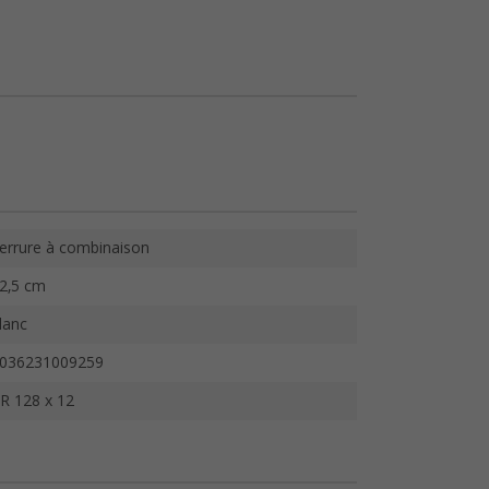
errure à combinaison
2,5 cm
lanc
036231009259
R 128 x 12