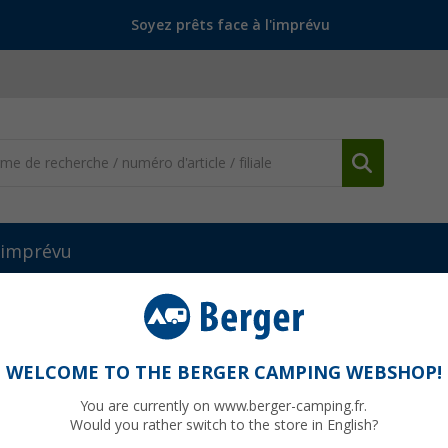
Soyez prêts face à l'imprévu
l'imprévu
 en eau
Pièces détachées et accessoires pour eau
Couvercle à
bel
WELCOME TO THE BERGER CAMPING WEBSHOP!
You are currently on www.berger-camping.fr.
Would you rather switch to the store in English?
jusqu'à p