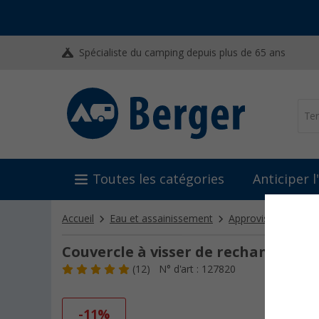
Spécialiste du camping depuis plus de 65 ans
Toutes les catégories
Anticiper 
Accueil
Eau et assainissement
Approvisionnement
Couvercle à visser de rechange Goe
(12)
N° d'art : 127820
-11%