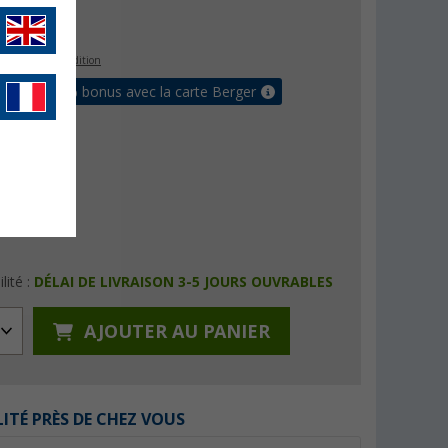
€
9
s les frais d'expédition
 jusqu'à 5% bonus avec la carte Berger
lité :
DÉLAI DE LIVRAISON 3-5 JOURS OUVRABLES
AJOUTER AU PANIER
LITÉ PRÈS DE CHEZ VOUS