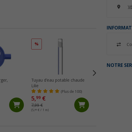
Vé
INFORMAT
%
%
Co
NOTRE SER
rger,
Tuyau d'eau potable chaude
Berger TP25 Pre
e
Lilie
submersible alimen
(Plus de 100)
(21)
5,
€
99
26,
€
99
7,99 €
PVC 34,99 €
(5,
99
€ / 1 m)