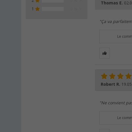
2
0 %
Thomas E.
02.
1
0 %
"Ça va parfaitem
Le comme
Robert R.
19.05
"Ne convient pas
Le comme