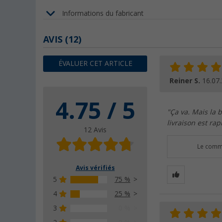
Informations du fabricant
AVIS
(12)
ÉVALUER CET ARTICLE
Reiner S.
16.07
4.75 / 5
"Ça va. Mais la 
livraison est rap
12 Avis
Le comme
Avis vérifiés
5
75 %
4
25 %
3
0 %