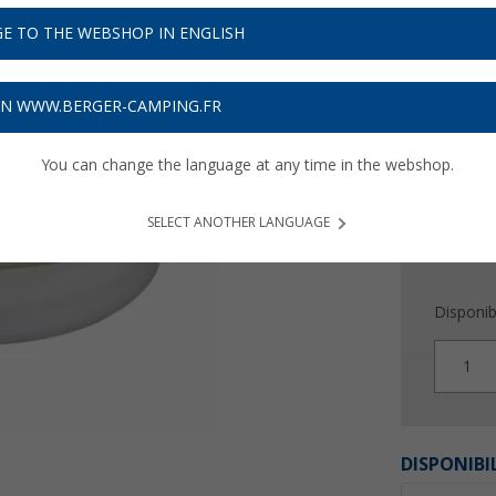
15,
9
E TO THE WEBSHOP IN ENGLISH
Prix TTC
plu
Obtenez
ON WWW.BERGER-CAMPING.FR
You can change the language at any time in the webshop.
SELECT ANOTHER LANGUAGE
Disponibi
1
DISPONIBI