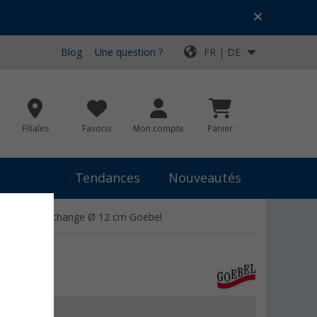
Blog
Une question ?
FR | DE
Filiales
Favoris
Mon compte
Panier
Tendances
Nouveautés
 visser de rechange Ø 12 cm Goebel
résent
17,99 €