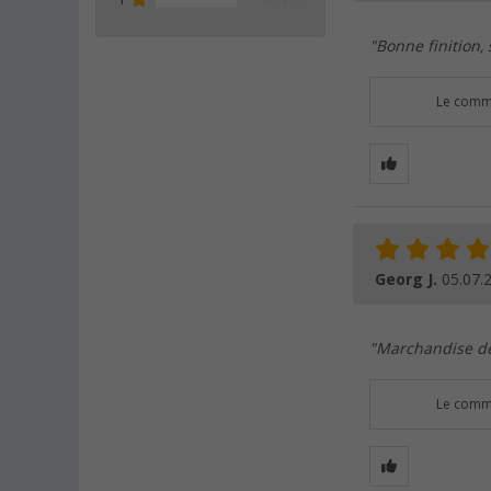
"Bonne finition,
Le comme
Georg J.
05.07.
"Marchandise de
Le comme