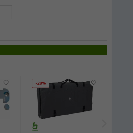
-28%
-50