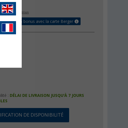
€
s les frais d'expédition
 jusqu'à 5% bonus avec la carte Berger
lité :
DÉLAI DE LIVRAISON JUSQU'À 7 JOURS
LES
FICATION DE DISPONIBILITÉ