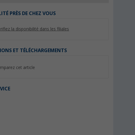
LITÉ PRÈS DE CHEZ VOUS
rifiez la disponibilité dans les filiales
%
%
IONS ET TÉLÉCHARGEMENTS
mparez cet article
ur chaises
Berger Porte-boissons pour
Plateau de table, p
 vert
chaises de camping
tabouret XL Berger
VICE
(69)
(Plu
4,
€
9,
€
99
99
PVC 9,99 €
PVC 19,99 €