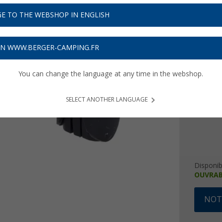
9,
99
E TO THE WEBSHOP IN ENGLISH
Prix TTC
plu
Obtenez
ON WWW.BERGER-CAMPING.FR
Couleur
You can change the language at any time in the webshop.
SELECT ANOTHER LANGUAGE
Disponibi
OUVRAB
NOTI