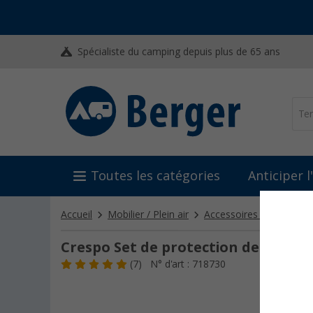
Spécialiste du camping depuis plus de 65 ans
Toutes les catégories
Anticiper 
Accueil
Mobilier / Plein air
Accessoires pour meub
Crespo Set de protection de sol noi
(7)
N° d'art : 718730