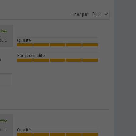
Date
Trier par
ifiée
uit.
Qualité
Fonctionnalité
a
ifiée
uit.
Qualité