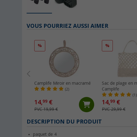
VOUS POURRIEZ AUSSI AIMER
%
%
Camplife Miroir en macramé
Sac de plage en
Camplife
(2)
(1)
14,
€
14,
€
99
99
PVC 19,99 €
PVC 29,99 €
DESCRIPTION DU PRODUIT
paquet de 4