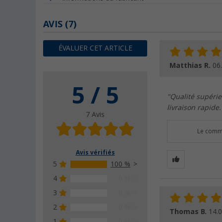
AVIS
(7)
ÉVALUER CET ARTICLE
Matthias R.
06
5 / 5
"Qualité supéri
livraison rapide.
7 Avis
Le comme
Avis vérifiés
5
100 %
4
0 %
3
0 %
2
0 %
Thomas B.
14.
1
0 %