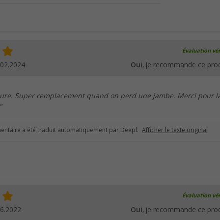
Évaluation vér
.02.2024
Oui
, je recommande ce prod
eure. Super remplacement quand on perd une jambe. Merci pour l
"
ntaire a été traduit automatiquement par Deepl.
Afficher le texte original
Évaluation vér
06.2022
Oui
, je recommande ce prod