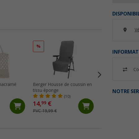
DISPONIBI
Vé
%
%
INFORMAT
Co
 macramé
Berger Housse de coussin en
Berger Oreiller po
tissu éponge
et chaises longues
NOTRE SER
(10)
(40)
14,
€
5,
€
99
99
PVC 19,99 €
PVC 14,99 €