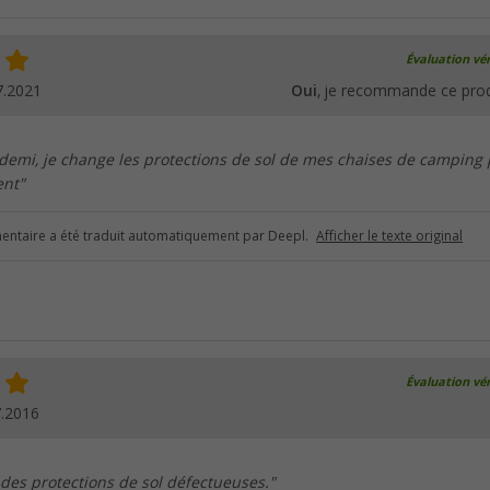
Évaluation vér
7.2021
Oui
, je recommande ce prod
 demi, je change les protections de sol de mes chaises de camping
ent"
ntaire a été traduit automatiquement par Deepl.
Afficher le texte original
Évaluation vér
7.2016
es protections de sol défectueuses."