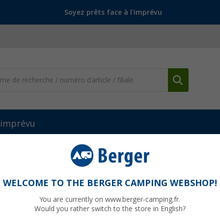
Soyez prêts face à l'imprévu
l'imprévu
les de camping
Accessoires pour meubles
Crespo Set de protect
r
WELCOME TO THE BERGER CAMPING WEBSHOP!
You are currently on www.berger-camping.fr.
Would you rather switch to the store in English?