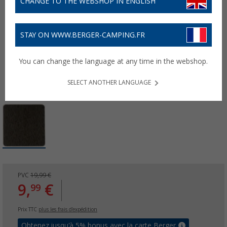
CHANGE TO THE WEBSHOP IN ENGLISH
STAY ON WWW.BERGER-CAMPING.FR
You can change the language at any time in the webshop.
SELECT ANOTHER LANGUAGE
PVC
19,99 €
9,
€
99
Prix TTC
plus les frais d'expédition
Obtenez jusqu'à 5% bonus avec la carte Berger