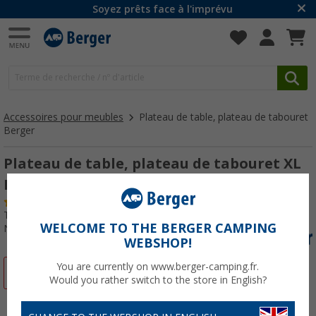
Soyez prêts face à l'imprévu
Accessoires pour meubles
Plateau de table, plateau de tabouret
Berger
Plateau de table, plateau de tabouret XL
Berger
(
Plus de
100)
Testeur de produits:
Très bien
WELCOME TO THE BERGER CAMPING
N° d'art : 729800
WEBSHOP!
You are currently on www.berger-camping.fr.
-50%
Would you rather switch to the store in English?