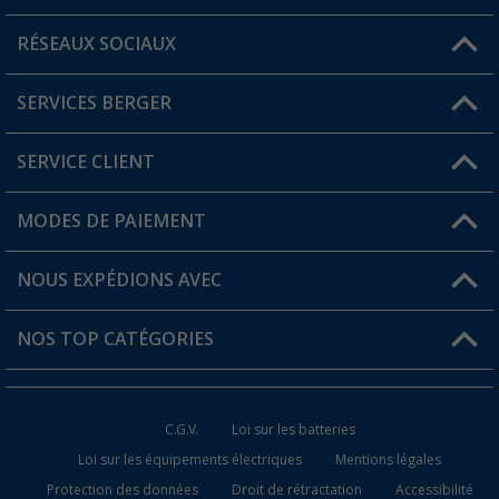
RÉSEAUX SOCIAUX
Une question ?
SERVICES BERGER
Trouver une magasin
SERVICE CLIENT
Devenir revendeur
Mon compte
MODES DE PAIEMENT
FAQ et contact
Favoris
Informations sur l'expédition
NOUS EXPÉDIONS AVEC
Carte de fidélité Berger
Retour de marchandises
NOS TOP CATÉGORIES
Statut de la commande
Accessoires caravanes et camping-cars
Devenir revendeur
C.G.V.
Loi sur les batteries
Accessoires de cuisine de camping
Loi sur les équipements électriques
Mentions légales
Protection des données
Droit de rétractation
Accessibilité
Meubles de camping