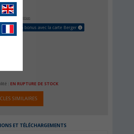
€
s les frais d'expédition
 jusqu'à 5% bonus avec la carte Berger
lité :
EN RUPTURE DE STOCK
CLES SIMILAIRES
IONS ET TÉLÉCHARGEMENTS