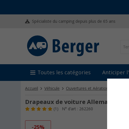
Spécialiste du camping depuis plus de 65 ans
Toutes les catégories
Anticiper 
Accueil
Véhicule
Ouvertures et Aération
Suppor
Drapeaux de voiture Allemagne, se
(1)
N° d'art : 262260
-25%