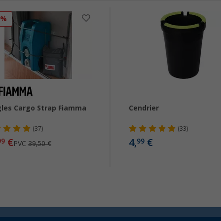
6%
les Cargo Strap Fiamma
Cendrier
(37)
(33)
€
4,
€
99
99
PVC
39,50 €