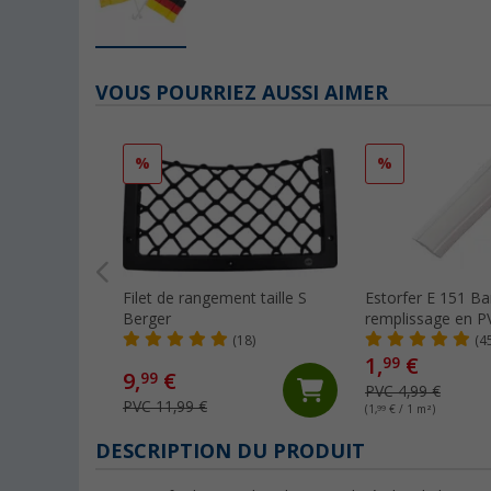
VOUS POURRIEZ AUSSI AIMER
%
%
Filet de rangement taille S
Estorfer E 151 B
Berger
remplissage en PV
11,8 mm, vendue 
(18)
(4
blanche
1,
€
99
9,
€
99
PVC 4,99 €
PVC 11,99 €
(1,
99
€ / 1 m²)
DESCRIPTION DU PRODUIT