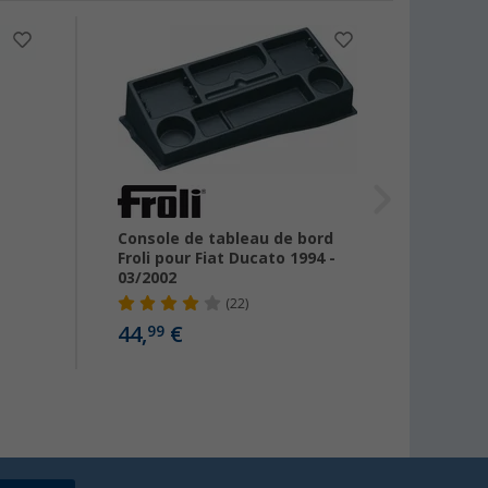
-16
Console de tableau de bord
Filet
Froli pour Fiat Ducato 1994 -
03/2002
(22)
9
dès
44,
€
99