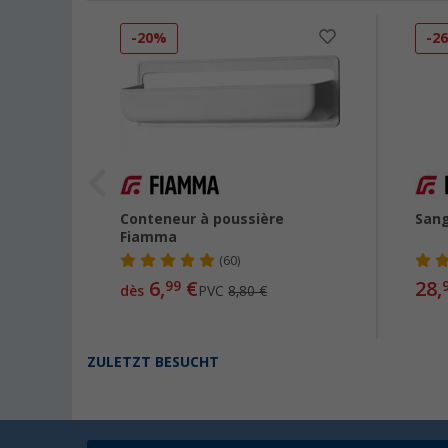
-20%
-2
bord
Conteneur à poussière
Sang
Fiamma
(60)
6,
€
28,
99
dès
PVC
8,80 €
ZULETZT BESUCHT