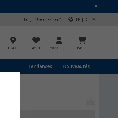
Blog
Une question ?
FR | DE
Filiales
Favoris
Mon compte
Panier
Tendances
Nouveautés
résent
1,- €