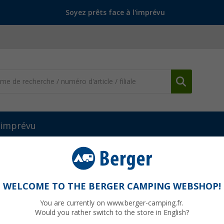
Soyez prêts face à l'imprévu
l'imprévu
ts et compartiments
Drapeaux de voiture Allemagne, set de 2
t de 2
WELCOME TO THE BERGER CAMPING WEBSHOP!
You are currently on www.berger-camping.fr.
Would you rather switch to the store in English?
jusqu'à p