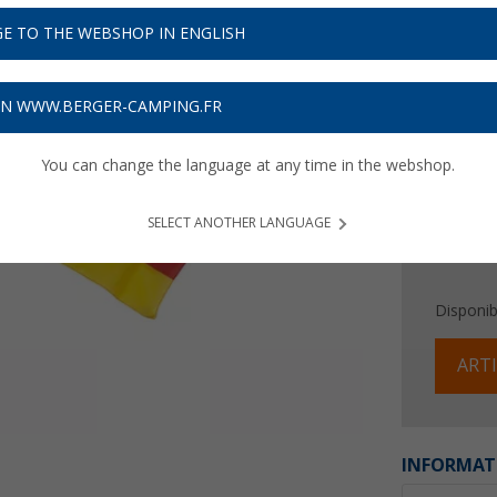
0,
75
E TO THE WEBSHOP IN ENGLISH
Prix TTC
plu
Obtenez
ON WWW.BERGER-CAMPING.FR
You can change the language at any time in the webshop.
SELECT ANOTHER LANGUAGE
Disponibi
ARTI
INFORMAT