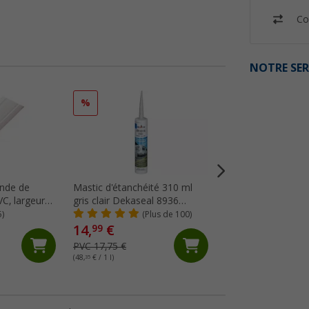
Co
NOTRE SER
%
%
ande de
Mastic d'étanchéité 310 ml
Berger Rideau de 
C, largeur
gris clair Dekaseal 8936
chenille
au mètre,
Dekalin
5)
(Plus de 100)
(Pl
14,
€
99
19,
€
99
PVC 17,75 €
PVC 34,99 €
(48,
35
€ / 1 l)