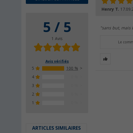
Henry T.
17.09.
5 / 5
"sans but, mais 
1 Avis
Le comme
Avis vérifiés
5
100 %
4
0 %
3
0 %
2
0 %
1
0 %
ARTICLES SIMILAIRES