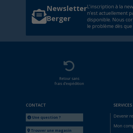
L'inscription à la ne
Newsletter
n'est actuellement p
Berger
disponible. Nous co
le problème dès que 
Retour sans
frais d'expédition
CONTACT
SERVICES
Devenir r
Une question ?
Mon com
Trouver une magasin