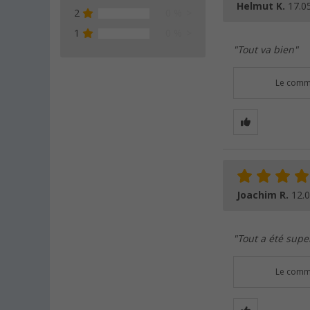
Helmut K.
17.0
2
0 %
1
0 %
"Tout va bien"
Le comme
Joachim R.
12.
"Tout a été super
Le comme