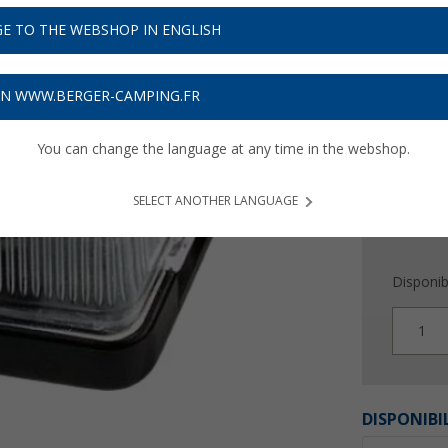
11,
9
E TO THE WEBSHOP IN ENGLISH
Prix TTC
plu
Obtenez
ON WWW.BERGER-CAMPING.FR
You can change the language at any time in the webshop.
SELECT ANOTHER LANGUAGE
Disponibi
1
DISPONIBI