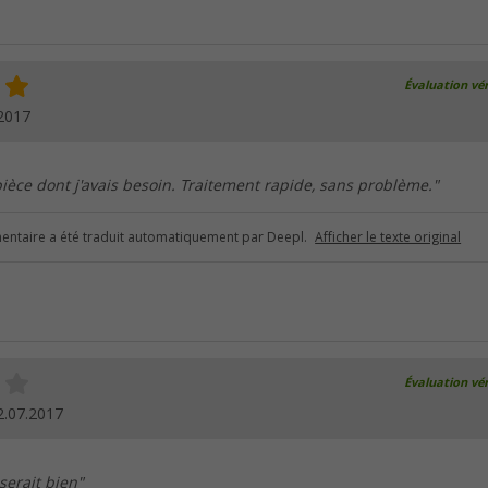
Évaluation vér
2017
ièce dont j'avais besoin. Traitement rapide, sans problème."
ntaire a été traduit automatiquement par Deepl.
Afficher le texte original
Évaluation vér
2.07.2017
serait bien"