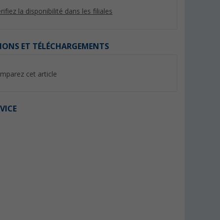
rifiez la disponibilité dans les filiales
IONS ET TÉLÉCHARGEMENTS
%
mparez cet article
VICE
 pliable
Cales 2 pcs Level Up Fiamma
Marchepied double 
acier noir/argent B
(Plus de 100)
(11)
28,
€
99
39,
€
99
PVC 35,50 €