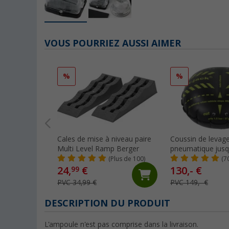
VOUS POURRIEZ AUSSI AIMER
%
%
Cales de mise à niveau paire
Coussin de levag
Multi Level Ramp Berger
pneumatique jusq
et jusqu'à 305 mm
(Plus de 100)
(7
de pneu Camper F
24,
€
130,- €
99
PVC 34,99 €
PVC 149,- €
DESCRIPTION DU PRODUIT
L'ampoule n'est pas comprise dans la livraison.