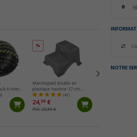
Vé
INFORMAT
%
%
Co
NOTRE SER
e
Marchepied double en
Marchepied double
u'à 6 tonnes
plastique hauteur 37 cm
noir Berger
 de largeur
Berger
0)
(41)
(20)
lat-Jack
24,
€
59,
€
99
99
PVC 29,99 €
PVC 69,99 €