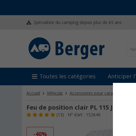
Spécialiste du camping depuis plus de 65 ans
Toutes les catégories
Anticiper 
Accueil
Véhicule
Accessoires pour caravanes et c
Feu de position clair PL 115 Jokon
(13)
N° d'art : 152640
-40%