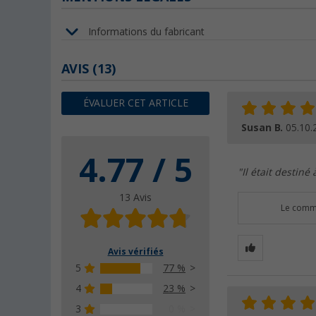
Informations du fabricant
AVIS
(13)
ÉVALUER CET ARTICLE
Susan B.
05.10.
4.77 / 5
"Il était destiné
13 Avis
Le comme
Avis vérifiés
5
77 %
4
23 %
3
0 %