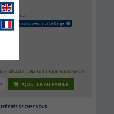
€
9
s les frais d'expédition
 jusqu'à 5% bonus avec la carte Berger
lité :
DÉLAI DE LIVRAISON 3-5 JOURS OUVRABLES
AJOUTER AU PANIER
LITÉ PRÈS DE CHEZ VOUS