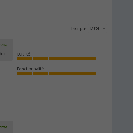
Date
Trier par
ifiée
uit.
Qualité
Fonctionnalité
ifiée