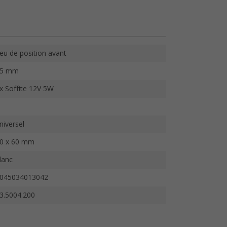
eu de position avant
35 mm
x Soffite 12V 5W
niversel
0 x 60 mm
lanc
045034013042
3.5004.200