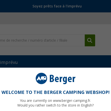
Soyez prêts face à l'imprévu
l'imprévu
amping-cars
Feux de signalisation
Feu de position clair PL 115 J
WELCOME TO THE BERGER CAMPING WEBSHOP!
You are currently on www.berger-camping.fr.
Would you rather switch to the store in English?
PVC
19,99