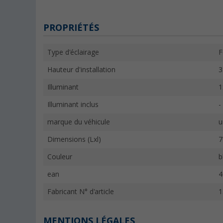
PROPRIÉTÉS
Type d'éclairage
F
Hauteur d'installation
Illuminant
1
Illuminant inclus
-
marque du véhicule
u
Dimensions (Lxl)
7
Couleur
b
ean
4
Fabricant N° d'article
1
MENTIONS LÉGALES